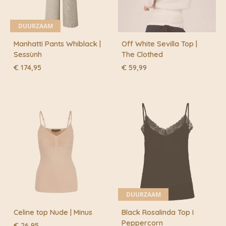
DUURZAAM
Manhatti Pants Whiblack |
Off White Sevilla Top |
Sessùnh
The Clothed
€
174,95
€
59,99
DUURZAAM
Celine top Nude | Minus
Black Rosalinda Top I
Peppercorn
€
26,95