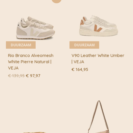
DUURZAAM
DUURZAAM
Rio Branco Alveomesh
V90 Leather White Umber
White Pierre Natural |
| VEJA
VEJA
€
164,95
Oorspronkelijke
Huidige
€
139,95
€
97,97
prijs
prijs
was:
is:
€ 139,95.
€ 97,97.