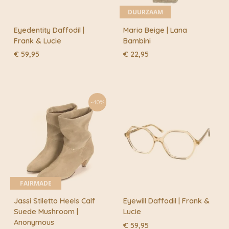
DUURZAAM
Eyedentity Daffodil |
Maria Beige | Lana
Frank & Lucie
Bambini
€
59,95
€
22,95
-40%
FAIRMADE
Jassi Stiletto Heels Calf
Eyewill Daffodil | Frank &
Suede Mushroom |
Lucie
Anonymous
€
59,95