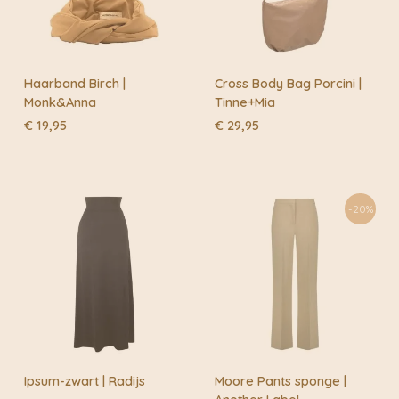
Haarband Birch |
Cross Body Bag Porcini |
Monk&Anna
Tinne+Mia
€
19,95
€
29,95
-20%
Ipsum-zwart | Radijs
Moore Pants sponge |