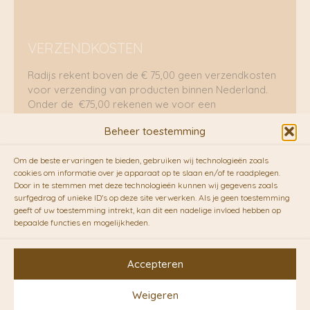
VERZENDKOSTEN
Radijs rekent boven de € 75,00 geen verzendkosten
voor verzending van producten binnen Nederland.
Onder de €75,00 rekenen we voor een
brievenbuspakje €5,70 en voor een pakket €8,95.
Beheer toestemming
Verzending per fietskoeriers
Om de beste ervaringen te bieden, gebruiken wij technologieën zoals
RADIJS werkt samen met de duurzame bezorgdienst
cookies om informatie over je apparaat op te slaan en/of te raadplegen.
Door in te stemmen met deze technologieën kunnen wij gegevens zoals
van
Fietskoeriers.nl
. Pakketten (mits voorradig) voor
surfgedrag of unieke ID's op deze site verwerken. Als je geen toestemming
10.00 uur besteld op een doordeweekse dag,
geeft of uw toestemming intrekt, kan dit een nadelige invloed hebben op
bezorgen zij soms nog op dezelfde dag in de
bepaalde functies en mogelijkheden.
avonduren! Brievenbuspakjes de volgende dag. En
waar mogelijk ook echt op de fiets!!
Accepteren
Weigeren