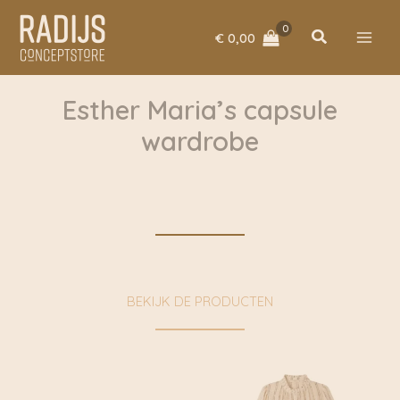
Ga
naar
Zoeken
€
0,00
de
inhoud
Esther Maria’s capsule
wardrobe
BEKIJK DE PRODUCTEN