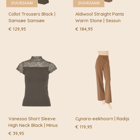
DUURZAAM
DUURZAAM
Collot Trousers Black |
Aldiwool Straight Pants
Samsøe Samsøe
Warm Stone | Sessun
€
129,95
€
184,95
Vanessa Short Sleeve
Cynara-eekhoorn | Radijs
High Neck Black | Minus
€
119,95
€
39,95