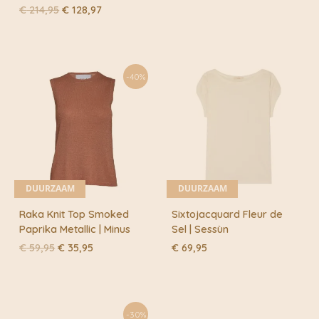
Oorspronkelijke
Huidige
€
214,95
€
128,97
prijs
prijs
was:
is:
€ 214,95.
€ 128,97.
-40%
DUURZAAM
DUURZAAM
Raka Knit Top Smoked
Sixtojacquard Fleur de
Paprika Metallic | Minus
Sel | Sessùn
Oorspronkelijke
Huidige
€
59,95
€
35,95
€
69,95
prijs
prijs
was:
is:
€ 59,95.
€ 35,95.
-30%