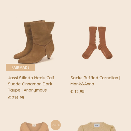
FAIRMADE
Jassi Stiletto Heels Calf
Socks Ruffled Carnelian |
Suede Cinnamon Dark
Monk&Anna
Taupe | Anonymous
€
12,95
€
214,95
-20%