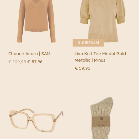
DUURZAAM
Chance Acorn | SAM
Liva Knit Tee Medal Gold
Metallic | Minus
Oorspronkelijke
Huidige
€
109,95
€
87,96
prijs
prijs
€
59,95
was:
is:
€ 109,95.
€ 87,96.