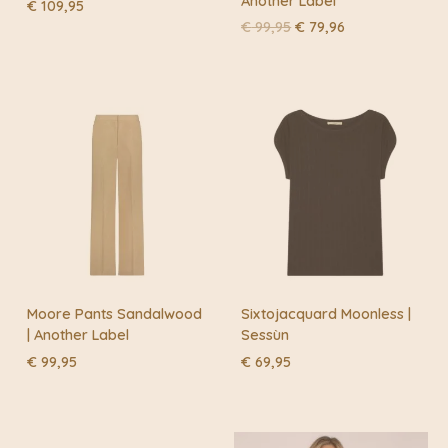
Another Label
€
109,95
Oorspronkelijke
Huidige
€
99,95
€
79,96
prijs
prijs
was:
is:
€ 99,95.
€ 79,96.
Moore Pants Sandalwood
Sixtojacquard Moonless |
| Another Label
Sessùn
€
99,95
€
69,95