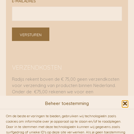
E-MAILADRES
VERSTUREN
VERZENDKOSTEN
Radijs rekent boven de € 75,00 geen verzendkosten
voor verzending van producten binnen Nederland.
Onder de €75,00 rekenen we voor een
brievenbuspakje €5,70 en voor een pakket €8,95.
Beheer toestemming
Verzending per fietskoeriers
Om de beste ervaringen te bieden, gebruiken wij technologieën zoals
RADIJS werkt samen met de duurzame bezorgdienst
cookies om informatie over je apparaat op te slaan en/of te raadplegen.
Door in te stemmen met deze technologieën kunnen wij gegevens zoals
van
Fietskoeriers.nl
. Pakketten (mits voorradig) voor
surfgedrag of unieke ID's op deze site verwerken. Als je geen toestemming