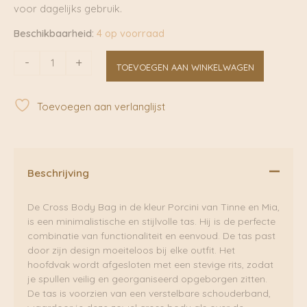
voor dagelijks gebruik.
Beschikbaarheid:
4 op voorraad
Cross
-
+
TOEVOEGEN AAN WINKELWAGEN
Body
Bag
Porcini
Toevoegen aan verlanglijst
|
Tinne+Mia
aantal
Beschrijving
De Cross Body Bag in de kleur Porcini van Tinne en Mia,
is een minimalistische en stijlvolle tas. Hij is de perfecte
combinatie van functionaliteit en eenvoud. De tas past
door zijn design moeiteloos bij elke outfit. Het
hoofdvak wordt afgesloten met een stevige rits, zodat
je spullen veilig en georganiseerd opgeborgen zitten.
De tas is voorzien van een verstelbare schouderband,