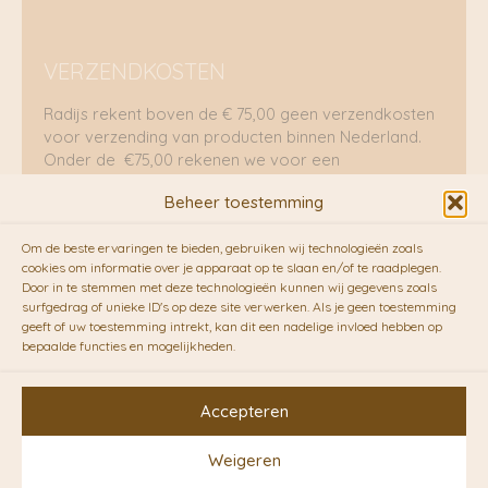
VERZENDKOSTEN
Radijs rekent boven de € 75,00 geen verzendkosten
voor verzending van producten binnen Nederland.
Onder de €75,00 rekenen we voor een
brievenbuspakje €5,70 en voor een pakket €8,95.
Beheer toestemming
Verzending per fietskoeriers
Om de beste ervaringen te bieden, gebruiken wij technologieën zoals
RADIJS werkt samen met de duurzame bezorgdienst
cookies om informatie over je apparaat op te slaan en/of te raadplegen.
Door in te stemmen met deze technologieën kunnen wij gegevens zoals
van
Fietskoeriers.nl
. Pakketten (mits voorradig) voor
surfgedrag of unieke ID's op deze site verwerken. Als je geen toestemming
10.00 uur besteld op een doordeweekse dag,
geeft of uw toestemming intrekt, kan dit een nadelige invloed hebben op
bezorgen zij soms nog op dezelfde dag in de
bepaalde functies en mogelijkheden.
avonduren! Brievenbuspakjes de volgende dag. En
waar mogelijk ook echt op de fiets!!
Accepteren
Weigeren
Copyright © 2026 RADIJS