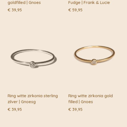
goldfilled | Gnoes
Fudge | Frank & Lucie
produceren zijn.
€
39,95
€
59,95
Daarom besteden ze bij Lana Bambini veel aandacht
aan de kwaliteit van de gebruikte grondstoffen, de lage
schadelijkheid van de kleurstoffen en de beperking en
recycleerbaarheid van verpakkingen, waardoor ook het
afval wordt geminimaliseerd. Warm voor je voeten en
fijn voor de aarde!
Ring witte zirkonia sterling
Ring witte zirkonia gold
zilver | Gnoesg
filled | Gnoes
€
39,95
€
39,95