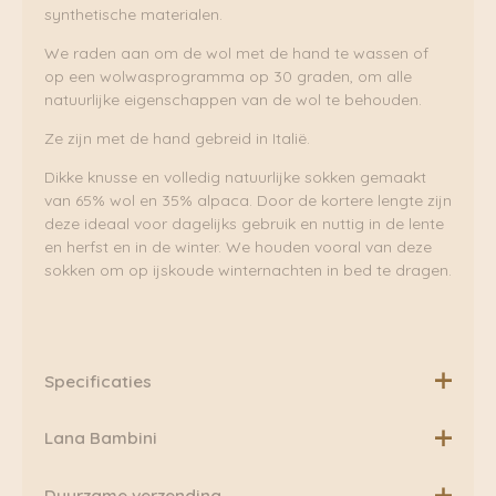
synthetische materialen.
We raden aan om de wol met de hand te wassen of
op een wolwasprogramma op 30 graden, om alle
natuurlijke eigenschappen van de wol te behouden.
Ze zijn met de hand gebreid in Italië.
Dikke knusse en volledig natuurlijke sokken gemaakt
van 65% wol en 35% alpaca. Door de kortere lengte zijn
deze ideaal voor dagelijks gebruik en nuttig in de lente
en herfst en in de winter. We houden vooral van deze
sokken om op ijskoude winternachten in bed te dragen.
Specificaties
Materiaal: 65% wol / 35% alpaca
Lana Bambini
Made in Italy
Bij Lana Bambini hebben ze een passie voor het maken
Duurzame verzending