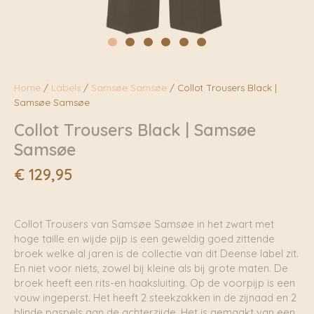
Home
/
Labels
/
Samsøe Samsøe
/ Collot Trousers Black |
Samsøe Samsøe
Collot Trousers Black | Samsøe
Samsøe
€
129,95
Collot Trousers van Samsøe Samsøe in het zwart met
hoge taille en wijde pijp is een geweldig goed zittende
broek welke al jaren is de collectie van dit Deense label zit.
En niet voor niets, zowel bij kleine als bij grote maten. De
broek heeft een rits-en haaksluiting. Op de voorpijp is een
vouw ingeperst. Het heeft 2 steekzakken in de zijnaad en 2
blinde paspels aan de achterzijde. Het is gemaakt van een