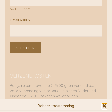
ACHTERNAAM
E-MAILADRES
VERSTUREN
VERZENDKOSTEN
Radijs rekent boven de € 75,00 geen verzendkosten
voor verzending van producten binnen Nederland.
Onder de €75,00 rekenen we voor een
brievenbuspakje €5,70 en voor een pakket €8,95.
Beheer toestemming
Verzending per fietskoeriers