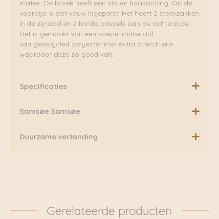
maten. De broek heeft een rits-en haaksluiting. Op de
voorpijp is een vouw ingeperst. Het heeft 2 steekzakken
in de zijnaad en 2 blinde paspels aan de achterzijde.
Het is gemaakt van een soepel materiaal
van gerecycled polyester met extra stretch erin
waardoor deze zo goed valt.
Specificaties
Materiaal: 96% Polyester, 4% Elastane
Samsøe Samsøe
Een internationaal merk geworteld in Scandinavische
Duurzame verzending
eenvoud
Boven de €75,00 rekenen wij geen extra verzendkosten.
Samsøe Samsøe dateert uit 1993, toen de broers
Daarnaast verzenden wij ook al onze pakketten groen
Samsøe een kleine, gelijknamige juwelierszaak
via Fietskoeriers Zutphen. In samenwerking met
openden in het Quartier Latin in Kopenhagen. Het label
Fietskoeriers.nl hebben zij landelijke dekking. Waar
breidde zich al snel uit met premium T-shirts en
mogelijk worden onze pakketten dan ook
knitwear, voornamelijk voor mannen.
Gerelateerde producten
daadwerkelijk met de fiets bezorgd. Klik voor meer