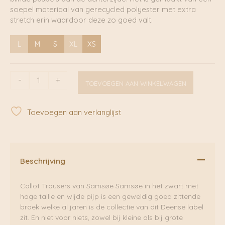
soepel materiaal van gerecycled polyester met extra
stretch erin waardoor deze zo goed valt.
L
M
S
XL
XS
Collot
-
+
TOEVOEGEN AAN WINKELWAGEN
Trousers
Black
|
Toevoegen aan verlanglijst
Samsøe
Samsøe
aantal
Beschrijving
Collot Trousers van Samsøe Samsøe in het zwart met
hoge taille en wijde pijp is een geweldig goed zittende
broek welke al jaren is de collectie van dit Deense label
zit. En niet voor niets, zowel bij kleine als bij grote