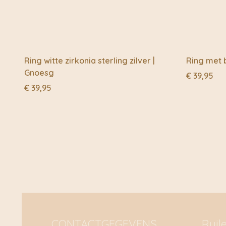
Ring witte zirkonia sterling zilver |
Ring met b
Gnoesg
€
39,95
€
39,95
CONTACTGEGEVENS
Ruil