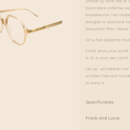
omdat zij vindt dat er a
bijzondere collectie; e
basiskleuren. Het mater
leesglas is uiteraard v
blauwlicht filter. Idea
Dit is het elegante mode
Frank and Lucie wordt g
is. Er is voor een zacht
Let op: wij hebben niet
worden, hiervoor houde
je wens is.
Specificaties
Merk: Frank and Lucie
Frank and Lucie
Kleur: Daffodil