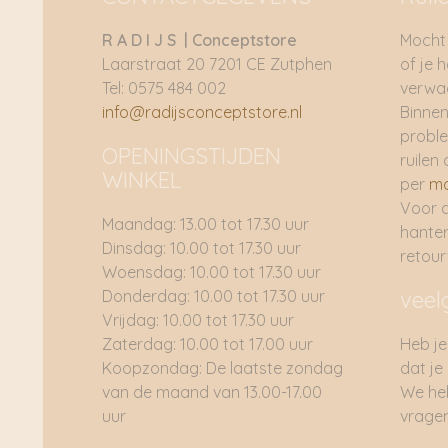
R A D I J S | Conceptstore
Mocht 
Laarstraat 20 7201 CE Zutphen
of je 
Tel: 0575 484 002
verwac
info@radijsconceptstore.nl
Binnen
proble
OPENINGSTIJDEN
ruilen 
WINKEL
per
ma
Voor 
Maandag: 13.00 tot 17.30 uur
hante
Dinsdag: 10.00 tot 17.30 uur
retou
Woensdag: 10.00 tot 17.30 uur
Donderdag: 10.00 tot 17.30 uur
veel
Vrijdag: 10.00 tot 17.30 uur
Zaterdag: 10.00 tot 17.00 uur
Heb je
Koopzondag: De laatste zondag
dat je
van de maand van 13.00-17.00
We he
uur
vragen