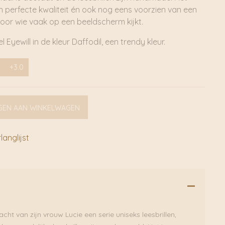
an perfecte kwaliteit én ook nog eens voorzien van een
l voor wie vaak op een beeldscherm kijkt.
 Eyewill in de kleur Daffodil, een trendy kleur.
+3.0
GEN AAN WINKELWAGEN
anglijst
cht van zijn vrouw Lucie een serie uniseks leesbrillen,