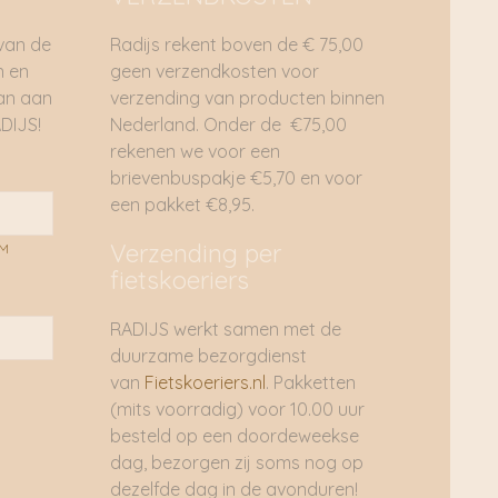
 van de
Radijs rekent boven de € 75,00
n en
geen verzendkosten voor
dan aan
verzending van producten binnen
DIJS!
Nederland. Onder de €75,00
rekenen we voor een
brievenbuspakje €5,70 en voor
een pakket €8,95.
Verzending per
AM
fietskoeriers
RADIJS werkt samen met de
duurzame bezorgdienst
van
Fietskoeriers.nl
. Pakketten
(mits voorradig) voor 10.00 uur
besteld op een doordeweekse
dag, bezorgen zij soms nog op
dezelfde dag in de avonduren!