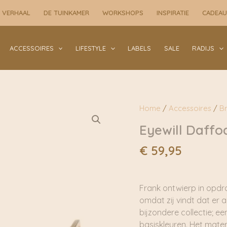
 VERHAAL
DE TUINKAMER
WORKSHOPS
INSPIRATIE
CADEA
ACCESSOIRES
LIFESTYLE
LABELS
SALE
RADIJS
Home
/
Accessoires
/
Br
Eyewill Daffod
€
59,95
Frank ontwierp in opdrac
omdat zij vindt dat er al
bijzondere collectie; ee
basiskleuren. Het mater