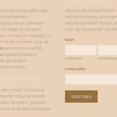
je je aankoop willen ruilen
Altijd op de hoogte blijven
had een andere
laatste nieuwtjes, kortinge
hting van je aankoop?
nieuwe artikelen? Meld je 
 15 dagen is het geen
voor de nieuwsbrief van RA
em om het (zo mogelijk) te
NAAM
of te retourneren. Laat dit
il
even aan ons weten.
aangepaste kleding
VOORNAAM
ACHTERNA
ren we andere
rvoorwaarden.
E-MAILADRES
gestelde vragen
 een vraag? Grote kans
 hier het antwoord vindt.
VERSTUREN
bben de meest gestelde
 voor je op een rijtje gezet.