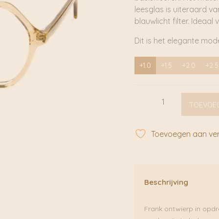
leesglas is uiteraard v
blauwlicht filter. Ideaa
Dit is het elegante model
+1.0
+1.5
+2.0
+2.5
Eyewill
TOEVOE
Daffodil
|
Frank
Toevoegen aan verl
&
Lucie
aantal
Beschrijving
Frank ontwierp in opdra