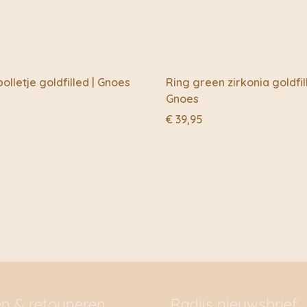
Lucie bedacht de naam 
toepasselijk zijn. Het
acetaat de Eyecon. Luci
tijdloos, met een klei
voorlopig luistert hij na
olletje goldfilled | Gnoes
Ring green zirkonia goldfil
Gnoes
Tja, en toen moest er 
Seemore was hun eerste
€
39,95
hun vrienden zeiden: nee
heten. Aldus geschiedd
en & retouneren
Radijs nieuwsbrief