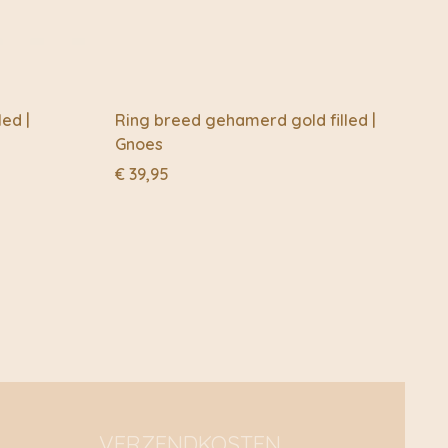
van elke bril afzonderlijk. Ze moesten grappig én
 ronde model heet Eyeglobe, het model met het dunnere
e heeft een heel duidelijke visie op de kleuren; klassiek en
ne twist. Frank bedacht nog wat andere varianten, maar
ar Lucie!
led |
Ring breed gehamerd gold filled |
Gnoes
nog een merknaam komen voor de leesbrillen. Mr. En Mrs.
 keus. Prima naam als je in de brillen zit nietwaar? Maar
€
39,95
, jullie zijn Frank and Lucie, zo moeten jullie brillen ook
e.
VERZENDKOSTEN