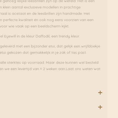
l genoeg lelijke leesbrillen zijn op de wereld. Het is een
en klein aantal exclusieve modellen in prachtige
iaal is acetaat en de leesbrillen zijn handmade. Het
an perfecte kwaliteit én ook nog eens voorzien van een
al voor wie vaak op een beeldscherm kijkt.
l Eyewill in de kleur Daffodil, een trendy kleur.
eleverd met een bijzonder etui, dat gelijk een wrijfdoekje
 etui gekozen dat gemakkelijk in je zak of tas past.
 alle sterktes op voorraad. Maar deze kunnen wel besteld
n we een levertijd van ± 2 weken aan.Laat ons weten wat