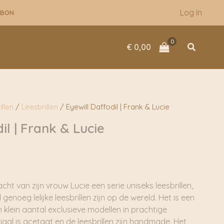
Log In
UBON
Zoeken
€
0,00
illen
/
Leesbrillen
/ Eyewill Daffodil | Frank & Lucie
il | Frank & Lucie
ht van zijn vrouw Lucie een serie uniseks leesbrillen,
 genoeg lelijke leesbrillen zijn op de wereld. Het is een
n klein aantal exclusieve modellen in prachtige
iaal is acetaat en de leesbrillen zijn handmade. Het