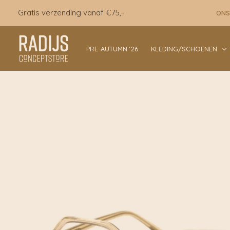
Ga
Gratis verzending vanaf €75,-
ONS
naar
de
inhoud
PRE-AUTUMN ‘26
KLEDING/SCHOENEN