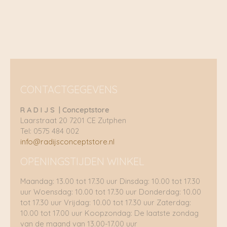
Dit vermogen tot polymorfe en selectieve aandacht is
zeker een van de sleutels tot Sessùns identiteit. Dat van
een merk dat subtiel neigt naar tijdloosheid en toch
diep geworteld is in zijn tijd.
Vanaf het begin is het een erezaak geweest om
kwaliteitsproducten aan te bieden, gemaakt met
respect voor mensen en knowhow. Hoewel de
uitdagingen van een mondiaal en eco-
CONTACTGEGEVENS
burgerbewustzijn meer dan ooit onbetwistbaar zijn,
heeft Sessùn ervoor gekozen om duidelijke
R A D I J S | Conceptstore
toezeggingen te doen. Verbintenissen die dicht bij zijn
Laarstraat 20 7201 CE Zutphen
overtuigingen staan en in de continuïteit van een visie
Tel: 0575 484 002
rond de mens, openheid, behoud en gezond verstand.
info@radijsconceptstore.nl
Verbintenissen die ervoor zorgen dat het zijn eigen pad
uitstippelt….
OPENINGSTIJDEN WINKEL
Maandag: 13.00 tot 17.30 uur Dinsdag: 10.00 tot 17.30
uur Woensdag: 10.00 tot 17.30 uur Donderdag: 10.00
tot 17.30 uur Vrijdag: 10.00 tot 17.30 uur Zaterdag:
10.00 tot 17.00 uur Koopzondag: De laatste zondag
van de maand van 13.00-17.00 uur