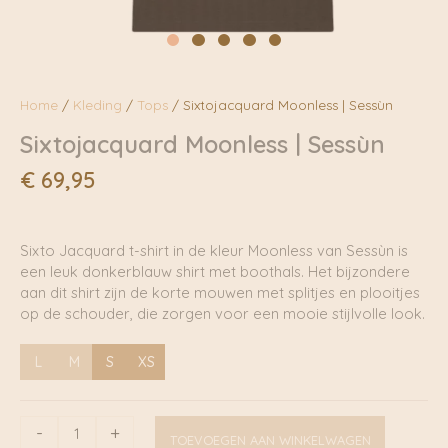
Home
/
Kleding
/
Tops
/ Sixtojacquard Moonless | Sessùn
Sixtojacquard Moonless | Sessùn
€
69,95
Sixto Jacquard t-shirt in de kleur Moonless van Sessùn is
een leuk donkerblauw shirt met boothals. Het bijzondere
aan dit shirt zijn de korte mouwen met splitjes en plooitjes
op de schouder, die zorgen voor een mooie stijlvolle look.
L
M
S
XS
Sixtojacquard
-
+
TOEVOEGEN AAN WINKELWAGEN
Moonless