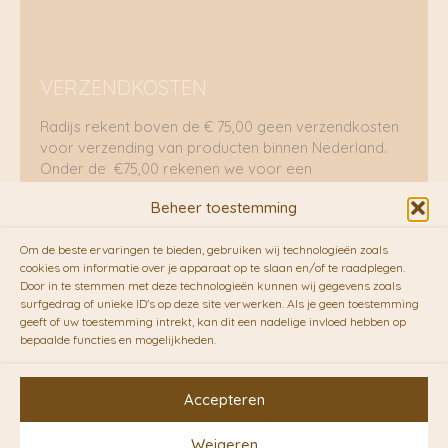
VERZENDKOSTEN
Radijs rekent boven de € 75,00 geen verzendkosten
voor verzending van producten binnen Nederland.
Onder de €75,00 rekenen we voor een
brievenbuspakje €5,70 en voor een pakket €8,95.
Beheer toestemming
Verzending per fietskoeriers
Om de beste ervaringen te bieden, gebruiken wij technologieën zoals
RADIJS werkt samen met de duurzame bezorgdienst
cookies om informatie over je apparaat op te slaan en/of te raadplegen.
Door in te stemmen met deze technologieën kunnen wij gegevens zoals
van
Fietskoeriers.nl
. Pakketten (mits voorradig) voor
surfgedrag of unieke ID's op deze site verwerken. Als je geen toestemming
10.00 uur besteld op een doordeweekse dag,
geeft of uw toestemming intrekt, kan dit een nadelige invloed hebben op
bezorgen zij soms nog op dezelfde dag in de
bepaalde functies en mogelijkheden.
avonduren! Brievenbuspakjes de volgende dag. En
waar mogelijk ook echt op de fiets!!
Accepteren
Weigeren