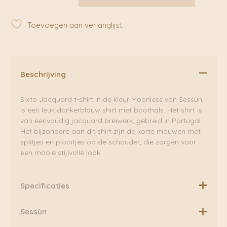
|
Sessùn
Toevoegen aan verlanglijst
aantal
Beschrijving
Sixto Jacquard t-shirt in de kleur Moonless van Sessùn
is een leuk donkerblauw shirt met boothals. Het shirt is
van eenvoudig jacquard breiwerk, gebreid in Portugal.
Het bijzondere aan dit shirt zijn de korte mouwen met
splitjes en plooitjes op de schouder, die zorgen voor
een mooie stijlvolle look.
Specificaties
Materiaal: 67% lyocell, 33% katoen
Sessùn