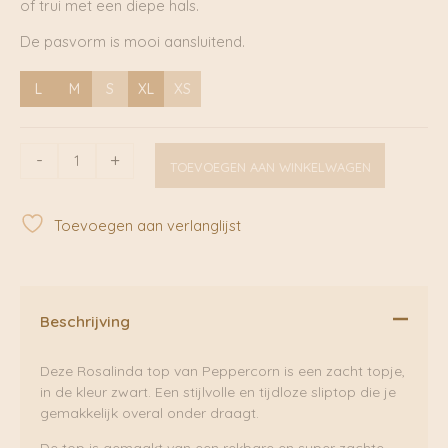
of trui met een diepe hals.
De pasvorm is mooi aansluitend.
L
M
S
XL
XS
Black
-
+
TOEVOEGEN AAN WINKELWAGEN
Rosalinda
Top
I
Toevoegen aan verlanglijst
Peppercorn
aantal
Beschrijving
Deze Rosalinda top van Peppercorn is een zacht topje,
in de kleur zwart. Een stijlvolle en tijdloze sliptop die je
gemakkelijk overal onder draagt.