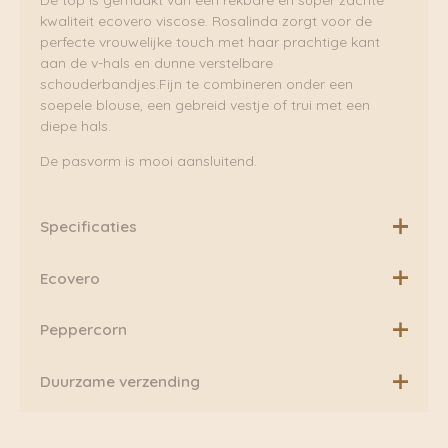
De top is gemaakt van een rekbare en super zachte
kwaliteit ecovero viscose. Rosalinda zorgt voor de
perfecte vrouwelijke touch met haar prachtige kant
aan de v-hals en dunne verstelbare
schouderbandjes.Fijn te combineren onder een
soepele blouse, een gebreid vestje of trui met een
diepe hals.
De pasvorm is mooi aansluitend.
Specificaties
Materiaal:
Ecovero
95% Viscose (Eco Vero),
5% Elastane
Lenzing EcoVero is een duurzame variant van viscose.
Peppercorn
Het gevoel en de luxe uitstraling komt overeen met een
Tencel of Lyocell. EcoVero heeft een fijne lichtheid,
Peppercorn ontwerpt kleding voor vrouwen die weten
Duurzame verzending
subtiele glans, is ademend door zijn natuurlijke
wie ze zijn en wat ze willen in het leven. Pep gelooft erin
grondstof en heeft een fijn draagcomfort. Ook is de
om ervaringen van onafhankelijke vrouwen te
Boven de €75,00 rekenen wij geen extra verzendkosten.
kleurechtheid van dit materiaal veel hoger, waardoor
versterken en ze te inspireren!