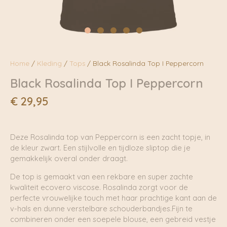
Home
/
Kleding
/
Tops
/ Black Rosalinda Top I Peppercorn
Black Rosalinda Top I Peppercorn
€
29,95
Deze Rosalinda top van Peppercorn is een zacht topje, in
de kleur zwart. Een stijlvolle en tijdloze sliptop die je
gemakkelijk overal onder draagt.
De top is gemaakt van een rekbare en super zachte
kwaliteit ecovero viscose. Rosalinda zorgt voor de
perfecte vrouwelijke touch met haar prachtige kant aan de
v-hals en dunne verstelbare schouderbandjes.Fijn te
combineren onder een soepele blouse, een gebreid vestje