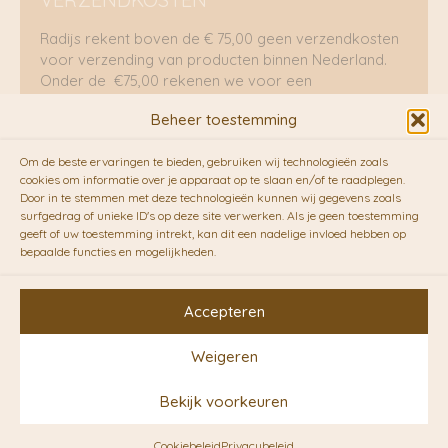
Radijs rekent boven de € 75,00 geen verzendkosten
voor verzending van producten binnen Nederland.
Onder de €75,00 rekenen we voor een
brievenbuspakje €5,70 en voor een pakket €8,95.
Beheer toestemming
Verzending per fietskoeriers
Om de beste ervaringen te bieden, gebruiken wij technologieën zoals
RADIJS werkt samen met de duurzame bezorgdienst
cookies om informatie over je apparaat op te slaan en/of te raadplegen.
Door in te stemmen met deze technologieën kunnen wij gegevens zoals
van
Fietskoeriers.nl
. Pakketten (mits voorradig) voor
surfgedrag of unieke ID's op deze site verwerken. Als je geen toestemming
10.00 uur besteld op een doordeweekse dag,
geeft of uw toestemming intrekt, kan dit een nadelige invloed hebben op
bezorgen zij soms nog op dezelfde dag in de
bepaalde functies en mogelijkheden.
avonduren! Brievenbuspakjes de volgende dag. En
waar mogelijk ook echt op de fiets!!
Accepteren
Weigeren
Copyright © 2026 RADIJS
Bekijk voorkeuren
Conceptstore | Designed by
Ontwerpunie
Cookiebeleid
Privacybeleid