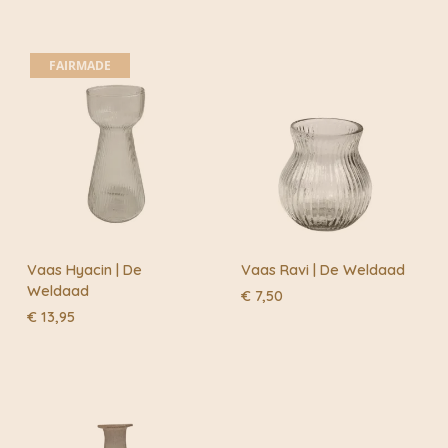
FAIRMADE
Vaas Hyacin | De
Vaas Ravi | De Weldaad
Weldaad
€
7,50
€
13,95