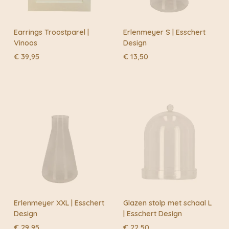
Earrings Troostparel |
Erlenmeyer S | Esschert
Vinoos
Design
€
39,95
€
13,50
Erlenmeyer XXL | Esschert
Glazen stolp met schaal L
Design
| Esschert Design
€
29,95
€
22,50