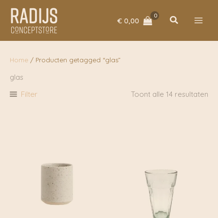
Ga
naar
Zoeken
€
0,00
de
inhoud
Home
/ Producten getagged “glas”
glas
Filter
Toont alle 14 resultaten