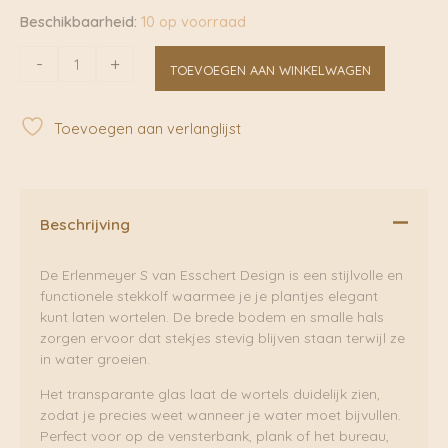
Beschikbaarheid:
10 op voorraad
Erlenmeyer
-
+
TOEVOEGEN AAN WINKELWAGEN
S
|
Esschert
Toevoegen aan verlanglijst
Design
aantal
Beschrijving
De Erlenmeyer S van Esschert Design is een stijlvolle en
functionele stekkolf waarmee je je plantjes elegant
kunt laten wortelen. De brede bodem en smalle hals
zorgen ervoor dat stekjes stevig blijven staan terwijl ze
in water groeien.
Het transparante glas laat de wortels duidelijk zien,
zodat je precies weet wanneer je water moet bijvullen.
Perfect voor op de vensterbank, plank of het bureau,