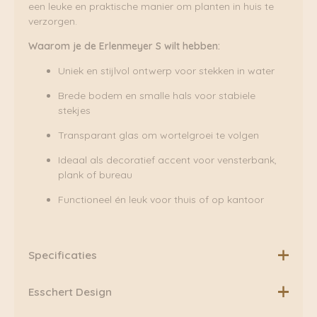
een leuke en praktische manier om planten in huis te
verzorgen.
Waarom je de Erlenmeyer S wilt hebben:
Uniek en stijlvol ontwerp voor stekken in water
Brede bodem en smalle hals voor stabiele
stekjes
Transparant glas om wortelgroei te volgen
Ideaal als decoratief accent voor vensterbank,
plank of bureau
Functioneel én leuk voor thuis of op kantoor
Specificaties
Formaat: B 13 X D 13 X H 21,1
Esschert Design