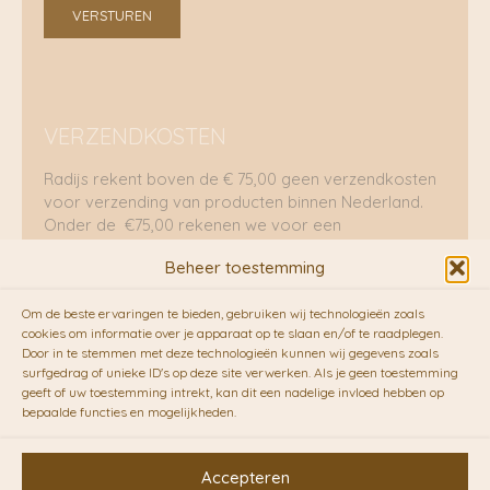
VERSTUREN
VERZENDKOSTEN
Radijs rekent boven de € 75,00 geen verzendkosten
voor verzending van producten binnen Nederland.
Onder de €75,00 rekenen we voor een
brievenbuspakje €5,70 en voor een pakket €8,95.
Beheer toestemming
Verzending per fietskoeriers
Om de beste ervaringen te bieden, gebruiken wij technologieën zoals
RADIJS werkt samen met de duurzame bezorgdienst
cookies om informatie over je apparaat op te slaan en/of te raadplegen.
Door in te stemmen met deze technologieën kunnen wij gegevens zoals
van
Fietskoeriers.nl
. Pakketten (mits voorradig) voor
surfgedrag of unieke ID's op deze site verwerken. Als je geen toestemming
10.00 uur besteld op een doordeweekse dag,
geeft of uw toestemming intrekt, kan dit een nadelige invloed hebben op
bezorgen zij soms nog op dezelfde dag in de
bepaalde functies en mogelijkheden.
avonduren! Brievenbuspakjes de volgende dag. En
waar mogelijk ook echt op de fiets!!
Accepteren