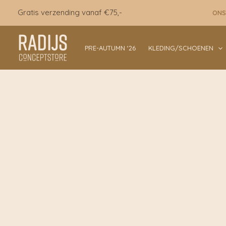
Ga
Gratis verzending vanaf €75,-
ONS
naar
de
inhoud
PRE-AUTUMN ‘26
KLEDING/SCHOENEN