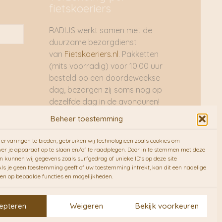
fietskoeriers
RADIJS werkt samen met de
duurzame bezorgdienst
van
Fietskoeriers.nl
. Pakketten
(mits voorradig) voor 10.00 uur
besteld op een doordeweekse
dag, bezorgen zij soms nog op
dezelfde dag in de avonduren!
Brievenbuspakjes de volgende
Beheer toestemming
dag. En waar mogelijk ook echt
op de fiets!!
ervaringen te bieden, gebruiken wij technologieën zoals cookies om
ver je apparaat op te slaan en/of te raadplegen. Door in te stemmen met deze
n kunnen wij gegevens zoals surfgedrag of unieke ID's op deze site
ls je geen toestemming geeft of uw toestemming intrekt, kan dit een nadelige
en op bepaalde functies en mogelijkheden.
epteren
Weigeren
Bekijk voorkeuren