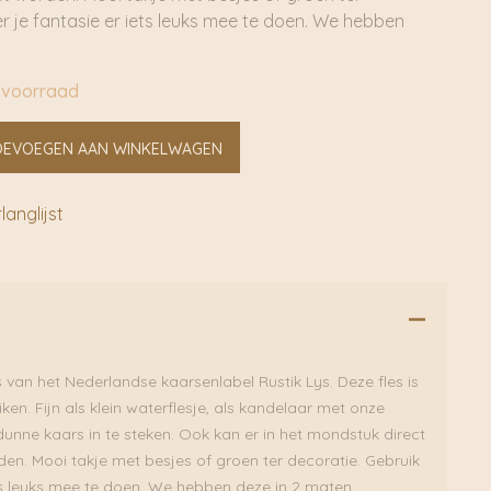
er je fantasie er iets leuks mee te doen. We hebben
 voorraad
OEVOEGEN AAN WINKELWAGEN
anglijst
 van het Nederlandse kaarsenlabel Rustik Lys. Deze fles is
ken. Fijn als klein waterflesje, als kandelaar met onze
dunne kaars in te steken. Ook kan er in het mondstuk direct
den. Mooi takje met besjes of groen ter decoratie. Gebruik
ets leuks mee te doen. We hebben deze in 2 maten.