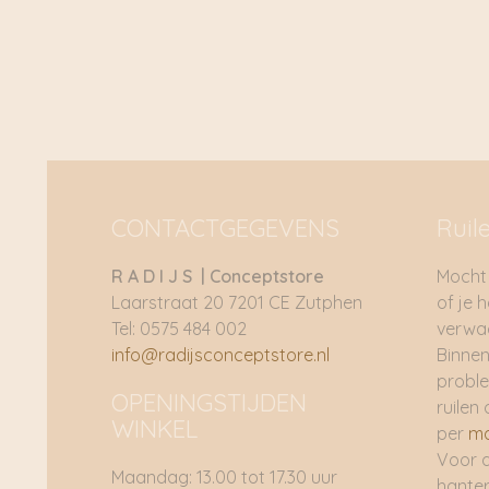
CONTACTGEGEVENS
Ruil
R A D I J S | Conceptstore
Mocht 
Laarstraat 20 7201 CE Zutphen
of je 
Tel: 0575 484 002
verwac
info@radijsconceptstore.nl
Binnen
proble
OPENINGSTIJDEN
ruilen 
WINKEL
per
ma
Voor 
Maandag: 13.00 tot 17.30 uur
hante