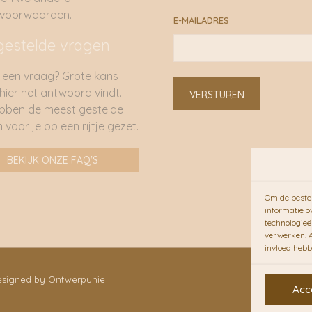
rvoorwaarden.
E-MAILADRES
gestelde vragen
 een vraag? Grote kans
 hier het antwoord vindt.
VERSTUREN
bben de meest gestelde
 voor je op een rijtje gezet.
BEKIJK ONZE FAQ'S
Om de beste 
informatie o
technologieë
verwerken. A
invloed hebb
Designed by Ontwerpunie
Acc