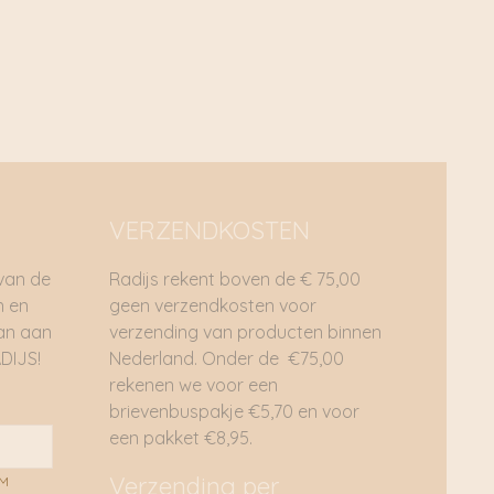
lam door ontstaan, waardoor de kaars onjuist opbrandt
walmen of nog erger exploderen.
ende zuurstof nodig om goed te kunnen branden en
jt kunnen, wees daarom voorzichtig met het branden van
nbrandt, een stukje van de rand afsnijden.
s
VERZENDKOSTEN
dan 2 cm van de kaarsenhouder laten opbranden.
lp van een kaarsendover. Doof een kaars in ieder geval
 van de
Radijs rekent boven de € 75,00
n en
geen verzendkosten voor
oelig voor vocht in combinatie met vorst. Zij kunnen dan
dan aan
verzending van producten binnen
DIJS!
Nederland. Onder de €75,00
rekenen we voor een
brievenbuspakje €5,70 en voor
een pakket €8,95.
Verzending per
AM