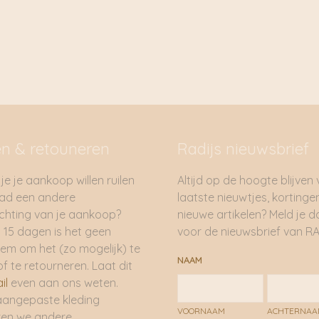
namelijk een tweede v
en kan gaan druipen, 
*Kaarsen hebben voldo
moeten hun warmte kwi
kaarsen in windlichten.
*Indien de kaars diep i
Als de kaars bijna op i
en & retouneren
Radijs nieuwsbrief
*Kaarsen niet verder 
*Doof kaarsen met behu
je je aankoop willen ruilen
Altijd op de hoogte blijven
nooit met water.
had een andere
laatste nieuwtjes, kortinge
*Buitenkaarsen zijn gev
hting van je aankoop?
nieuwe artikelen? Meld je 
barsten.
 15 dagen is het geen
voor de nieuwsbrief van RA
em om het (zo mogelijk) te
NAAM
of te retourneren. Laat dit
il
even aan ons weten.
aangepaste kleding
VOORNAAM
ACHTERNA
ren we andere