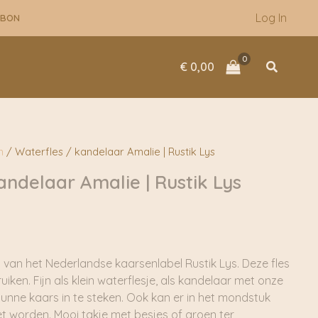
Log In
UBON
Zoeken
€
0,00
n
/ Waterfles / kandelaar Amalie | Rustik Lys
andelaar Amalie | Rustik Lys
 van het Nederlandse kaarsenlabel Rustik Lys. Deze fles
ruiken. Fijn als klein waterflesje, als kandelaar met onze
dunne kaars in te steken. Ook kan er in het mondstuk
et worden. Mooi takje met besjes of groen ter