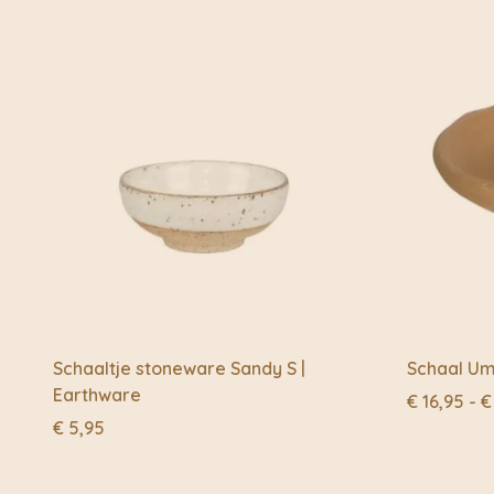
Schaaltje stoneware Sandy S |
Schaal Um
Earthware
€
16,95
-
€
€
5,95