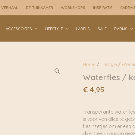
kandelaar
 VERHAAL
DE TUINKAMER
WORKSHOPS
INSPIRATIE
CADEA
Amalie
|
Rustik
ACCESSOIRES
LIFESTYLE
LABELS
SALE
RADIJS
Lys
aantal
Home
/
Lifestyle
/
Wone
Waterfles / k
€
4,95
Transparante waterfles
is voor van alles te geb
flesinzetjes om er een 
direct een kaars in gez