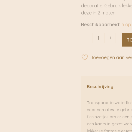
decoratie. Gebruik lekk
deze in 2 maten.
Beschikbaarheid:
3 op
Waterfles
-
+
T
/
kandelaar
Amalie
Toevoegen aan verl
|
Rustik
Lys
aantal
Beschrijving
Transparante waterfles
voor van alles te gebrui
flesinzetjes om er een 
een kaars in gezet wor
lekker je fantasie er i