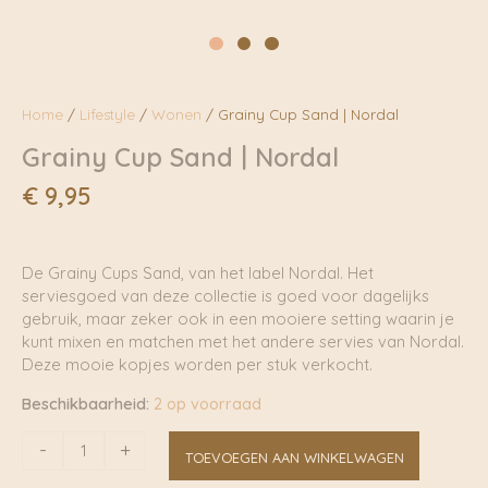
Home
/
Lifestyle
/
Wonen
/ Grainy Cup Sand | Nordal
Grainy Cup Sand | Nordal
€
9,95
De Grainy Cups Sand, van het label Nordal. Het
serviesgoed van deze collectie is goed voor dagelijks
gebruik, maar zeker ook in een mooiere setting waarin je
kunt mixen en matchen met het andere servies van Nordal.
Deze mooie kopjes worden per stuk verkocht.
Beschikbaarheid:
2 op voorraad
Grainy
-
+
TOEVOEGEN AAN WINKELWAGEN
Cup
Sand