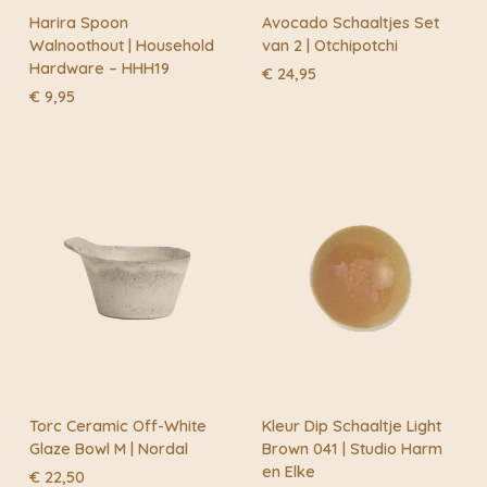
Harira Spoon
Avocado Schaaltjes Set
Bij Nordal Interiors gebruiken ze hoogwaardige
Walnoothout | Household
van 2 | Otchipotchi
materialen en ontwerpen die tegelijkertijd functioneel
Hardware – HHH19
€
24,95
en stijlvol zijn, zal een item van Nordal zal ongetwijfeld
€
9,95
karakter toevoegen aan de meeste huizen –
bijvoorbeeld als een mooi contrast met een
Scandinavische en minimalistische interieurstijl.
Nordal heeft zowel een strakke vormgeving als wel een
meer ingetogen en natuurlijke look met zachte,
organische vormen en materialen zoals bamboe en
hout. Nordal helpt om voor jou het juiste thuisgevoel te
creëren.
Torc Ceramic Off-White
Kleur Dip Schaaltje Light
Glaze Bowl M | Nordal
Brown 041 | Studio Harm
en Elke
€
22,50