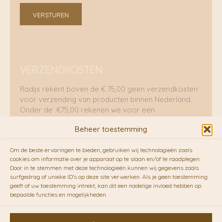
VERSTUREN
VERZENDKOSTEN
Radijs rekent boven de € 75,00 geen verzendkosten
voor verzending van producten binnen Nederland.
Onder de €75,00 rekenen we voor een
brievenbuspakje €5,70 en voor een pakket €8,95.
Beheer toestemming
Verzending per fietskoeriers
Om de beste ervaringen te bieden, gebruiken wij technologieën zoals
RADIJS werkt samen met de duurzame bezorgdienst
cookies om informatie over je apparaat op te slaan en/of te raadplegen.
Door in te stemmen met deze technologieën kunnen wij gegevens zoals
van
Fietskoeriers.nl
. Pakketten (mits voorradig) voor
surfgedrag of unieke ID's op deze site verwerken. Als je geen toestemming
10.00 uur besteld op een doordeweekse dag,
geeft of uw toestemming intrekt, kan dit een nadelige invloed hebben op
bezorgen zij soms nog op dezelfde dag in de
bepaalde functies en mogelijkheden.
avonduren! Brievenbuspakjes de volgende dag. En
waar mogelijk ook echt op de fiets!!