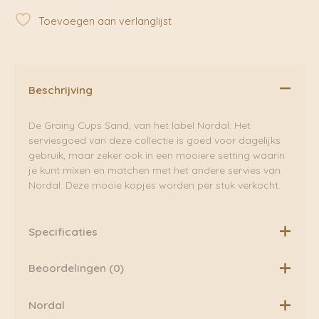
|
Toevoegen aan verlanglijst
Nordal
aantal
Beschrijving
De Grainy Cups Sand, van het label Nordal. Het
serviesgoed van deze collectie is goed voor dagelijks
gebruik, maar zeker ook in een mooiere setting waarin
je kunt mixen en matchen met het andere servies van
Nordal. Deze mooie kopjes worden per stuk verkocht.
Specificaties
Materiaal: Keramiek
Beoordelingen (0)
Afmeting: hoogte-10 cm diameter-8 cm
Voedsel- en vaatwasserbestendig
Er zijn nog geen beoordelingen.
Nordal
Worden verkocht in sets van 4 kopjes