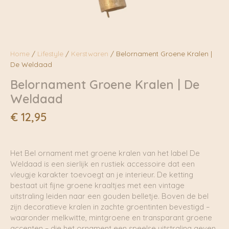
Home
/
Lifestyle
/
Kerstwaren
/ Belornament Groene Kralen |
De Weldaad
Belornament Groene Kralen | De
Weldaad
€
12,95
Het Bel ornament met groene kralen van het label De
Weldaad is een sierlijk en rustiek accessoire dat een
vleugje karakter toevoegt an je interieur. De ketting
bestaat uit fijne groene kraaltjes met een vintage
uitstraling leiden naar een gouden belletje. Boven de bel
zijn decoratieve kralen in zachte groentinten bevestigd –
waaronder melkwitte, mintgroene en transparant groene
accenten – die het ornament een speelse uitstraling geven.