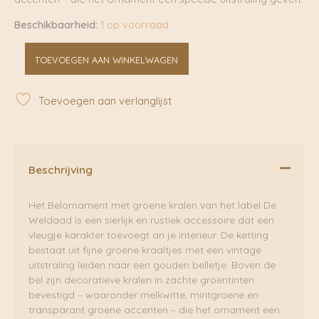
Beschikbaarheid:
1 op voorraad
Belornament
TOEVOEGEN AAN WINKELWAGEN
Groene
Kralen
|
Toevoegen aan verlanglijst
De
Weldaad
aantal
Beschrijving
Het Belornament met groene kralen van het label De
Weldaad is een sierlijk en rustiek accessoire dat een
vleugje karakter toevoegt an je interieur. De ketting
bestaat uit fijne groene kraaltjes met een vintage
uitstraling leiden naar een gouden belletje. Boven de
bel zijn decoratieve kralen in zachte groentinten
bevestigd – waaronder melkwitte, mintgroene en
transparant groene accenten – die het ornament een