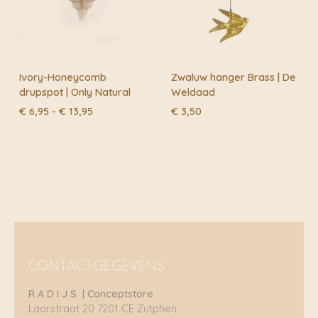
Ivory-Honeycomb
Zwaluw hanger Brass | De
drupspot | Only Natural
Weldaad
Prijsklasse:
€
6,95
-
€
13,95
€
3,50
€ 6,95
tot
€ 13,95
CONTACTGEGEVENS
R A D I J S | Conceptstore
Laarstraat 20 7201 CE Zutphen