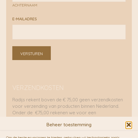
ACHTERNAAM
E-MAILADRES
VERSTUREN
VERZENDKOSTEN
Radijs rekent boven de € 75,00 geen verzendkosten
voor verzending van producten binnen Nederland.
Onder de €75,00 rekenen we voor een
brievenbuspakje €5,70 en voor een pakket €8,95.
Beheer toestemming
Verzending per fietskoeriers
Om de beste ervaringen te bieden, gebruiken wij technologieën zoals