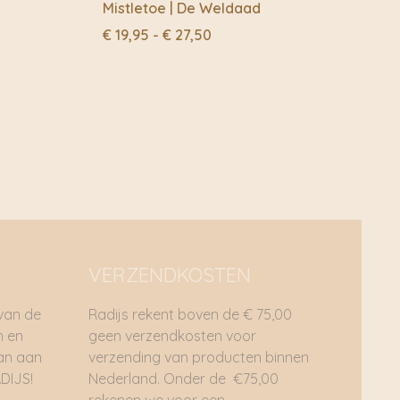
Mistletoe | De Weldaad
Prijsklasse:
€
19,95
-
€
27,50
€ 19,95
tot
€ 27,50
VERZENDKOSTEN
 van de
Radijs rekent boven de € 75,00
n en
geen verzendkosten voor
dan aan
verzending van producten binnen
DIJS!
Nederland. Onder de €75,00