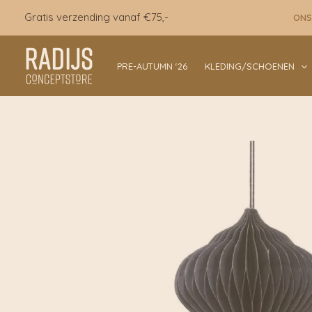
Ga
Gratis verzending vanaf €75,-
ONS
naar
de
inhoud
PRE-AUTUMN ‘26
KLEDING/SCHOENEN