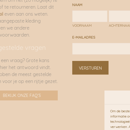
em om het (zo mogelijk) te
NAAM
of te retourneren. Laat dit
il
even aan ons weten.
aangepaste kleding
VOORNAAM
ACHTERNA
ren we andere
rvoorwaarden.
E-MAILADRES
gestelde vragen
 een vraag? Grote kans
 hier het antwoord vindt.
VERSTUREN
bben de meest gestelde
 voor je op een rijtje gezet.
BEKIJK ONZE FAQ'S
Om de beste 
informatie o
technologieë
verwerken. A