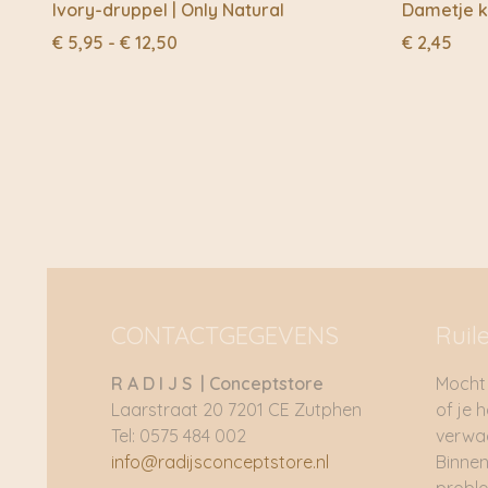
Ivory-druppel | Only Natural
Dametje k
Prijsklasse:
€
5,95
-
€
12,50
€
2,45
€ 5,95
tot
€ 12,50
CONTACTGEGEVENS
Ruil
R A D I J S | Conceptstore
Mocht 
Laarstraat 20 7201 CE Zutphen
of je 
Tel: 0575 484 002
verwac
info@radijsconceptstore.nl
Binnen