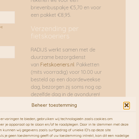
rekenen we voor een
brievenbuspakje €5,70 en voor
een pakket €8,95.
Verzending per
AM
fietskoeriers
RADIJS werkt samen met de
duurzame bezorgdienst
van
Fietskoeriers.nl
. Pakketten
(mits voorradig) voor 10.00 uur
besteld op een doordeweekse
dag, bezorgen zij soms nog op
dezelfde dag in de avonduren!
Brievenbuspakjes de volgende
Beheer toestemming
dag. En waar mogelijk ook echt
op de fiets!!
ervaringen te bieden, gebruiken wij technologieën zoals cookies om
ver je apparaat op te slaan en/of te raadplegen. Door in te stemmen met deze
n kunnen wij gegevens zoals surfgedrag of unieke ID's op deze site
ls je geen toestemming geeft of uw toestemming intrekt, kan dit een nadelige