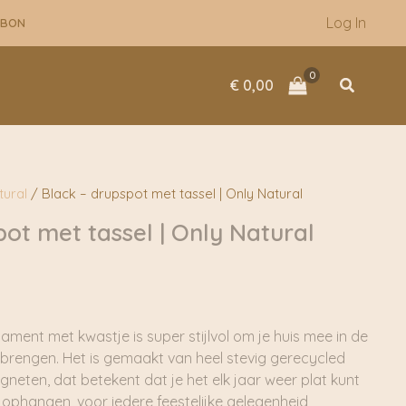
tot
Log In
UBON
€ 17,50
Zoeken
€
0,00
tural
/ Black – drupspot met tassel | Only Natural
ot met tassel | Only Natural
Prijsklasse:
€ 9,95
tot
€ 17,50
ament met kwastje is super stijlvol om je huis mee in de
 brengen. Het is gemaakt van heel stevig gerecycled
gneten, dat betekent dat je het elk jaar weer plat kunt
ophangen, voor iedere feestelijke gelegenheid