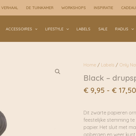
 VERHAAL
DE TUINKAMER
WORKSHOPS
INSPIRATIE
CADEA
ACCESSOIRES
LIFESTYLE
LABELS
SALE
RADIJS
Home
/
Labels
/
Only Na
Black – drupsp
€
9,95
-
€
17,50
Dit zwarte papieren orn
feestelijke stemming te
papier. Het sluit met ma
opbergen en weer kunt 