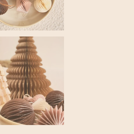
kinderuitbuiting plaats
maken geen gebruik va
producenten van de pr
Only Natural maakt pr
reststoffen uit de mode
maken zij paperpulp w
decoraties maken.