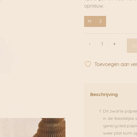
opnieuw.
M
S
Black
-
+
T
-
drupspot
met
Toevoegen aan verl
tassel
|
Only
Natural
Beschrijving
aantal
Dit zwarte papie
in de feestelijk
gerecycled papie
weer plat kunt o