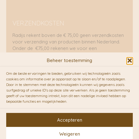
VERZENDKOSTEN
Radijs rekent boven de € 75,00 geen verzendkosten
voor verzending van producten binnen Nederland.
Onder de €75,00 rekenen we voor een
brievenbuspakje €5,70 en voor een pakket €8,95.
Beheer toestemming
Verzending per fietskoeriers
Om de beste ervaringen te bieden, gebruiken wij technologieën zoals
RADIJS werkt samen met de duurzame bezorgdienst
cookies om informatie over je apparaat op te slaan en/of te raadplegen.
Door in te stemmen met deze technologieën kunnen wij gegevens zoals
van
Fietskoeriers.nl
. Pakketten (mits voorradig) voor
surfgedrag of unieke ID's op deze site verwerken. Als je geen toestemming
10.00 uur besteld op een doordeweekse dag,
geeft of uw toestemming intrekt, kan dit een nadelige invloed hebben op
bezorgen zij soms nog op dezelfde dag in de
bepaalde functies en mogelijkheden.
avonduren! Brievenbuspakjes de volgende dag. En
waar mogelijk ook echt op de fiets!!
Accepteren
Weigeren