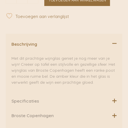
-
Amber
glaswerk
Toevoegen aan verlanglijst
|
Broste
Copenhageng
aantal
Beschrijving
Met dit prachtige wijnglas geniet je nog meer van je
wijn! Creëer op tafel een stijlvolle en gezellige sfeer. Het
wijnglas van Broste Copenhagen heeft een ranke poot
en mooie ruime bel. De amber kleur die in het glas is
verwerkt geeft de wijn een prachtige gloed.
Specificaties
Materiaal: Glas
Broste Copenhagen
Kleur: Amber