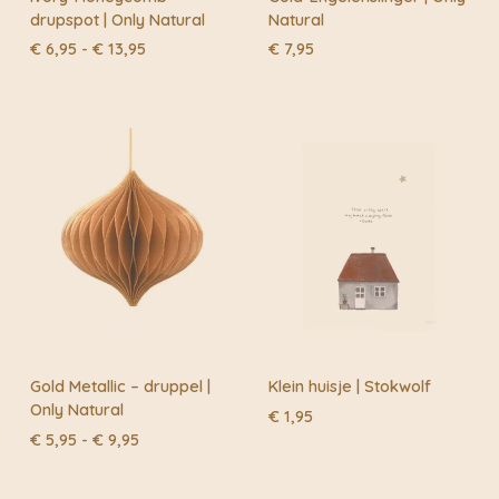
drupspot | Only Natural
Natural
Prijsklasse:
€
6,95
-
€
13,95
€
7,95
€ 6,95
tot
€ 13,95
Gold Metallic – druppel |
Klein huisje | Stokwolf
Only Natural
€
1,95
Prijsklasse:
€
5,95
-
€
9,95
€ 5,95
tot
€ 9,95