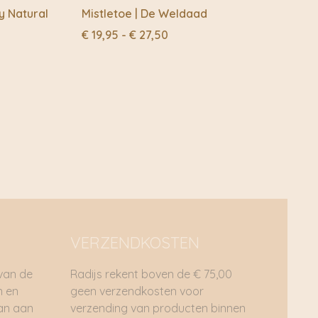
er weg van de grote steden zijn mensen afhankelijk van
y Natural
Mistletoe | De Weldaad
at niet genoeg is om hun gezin te onderhouden.
Prijsklasse:
€
19,95
-
€
27,50
€ 19,95
le sociale ondernemers
tot
n te werken met lokale ondernemers die duurzaam
€ 27,50
ttelandsgemeenschappen kunnen ze samen meer banen
kgelegenheid
 te verlagen en meer banen te creëren in
appen, worden de producten zorgvuldig met de hand
n traditionele vaardigheden en gereedschappen. Bonus:
thode met een lage impact op het milieu.
VERZENDKOSTEN
igen tijdschema te werken, kunnen vrouwen werk
taken. Het helpt hen om hun sociaal-economische status,
 van de
Radijs rekent boven de € 75,00
aliteit van leven te verbeteren.
n en
geen verzendkosten voor
dan aan
verzending van producten binnen