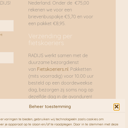
TRADE-principes van kwaliteit, respect, partnerschap,
DIJS!
Nederland. Onder de €75,00
rantie, eerlijke prijzen, veilige werkomstandigheden in onze
rekenen we voor een
 is de eerste stap om mensen uit de armoede te halen. De
brievenbuspakje €5,70 en voor
e gecertificeerd (of in uitvoering) en/of passen binnen het
een pakket €8,95.
profiel Original Home
Verzending per
AM
fietskoeriers
RADIJS werkt samen met de
duurzame bezorgdienst
van
Fietskoeriers.nl
. Pakketten
(mits voorradig) voor 10.00 uur
besteld op een doordeweekse
dag, bezorgen zij soms nog op
dezelfde dag in de avonduren!
Brievenbuspakjes de volgende
Beheer toestemming
dag. En waar mogelijk ook echt
op de fiets!!
ervaringen te bieden, gebruiken wij technologieën zoals cookies om
ver je apparaat op te slaan en/of te raadplegen. Door in te stemmen met deze