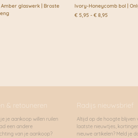
ontwikkelingslanden. V
– Amber glaswerk | Broste
Ivory-Honeycomb bol | Onl
het seizoensinkomen d
geng
Prijsklasse:
€
5,95
-
€
8,95
€ 5,95
Partnerships met loka
tot
Door consequent same
€ 8,95
samenwerken met pla
creëren.
Handwerk creëert wer
Om de toegangsdrempel
plattelandsgemeensch
gemaakt met behulp va
het is een productieme
Inspirerende vrouwen
en & retouneren
Radijs nieuwsbrief
Door thuis en in hun e
combineren met gezins
je je aankoop willen ruilen
Altijd op de hoogte blijven
onafhankelijkheid en kw
had een andere
laatste nieuwtjes, kortinge
Eerlijke handel
hting van je aankoop?
nieuwe artikelen? Meld je 