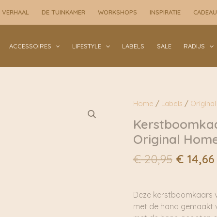
is:
€ 20,95.
Set
 VERHAAL
DE TUINKAMER
WORKSHOPS
INSPIRATIE
CADEA
€ 14,66.
of
2
|
ACCESSOIRES
LIFESTYLE
LABELS
SALE
RADIJS
Original
Home
aantal
Home
/
Labels
/
Origina
Kerstboomkaar
Original Hom
Oorspro
€
20,95
€
14,66
prijs
was:
€ 20,95
Deze kerstboomkaars van
met de hand gemaakt van