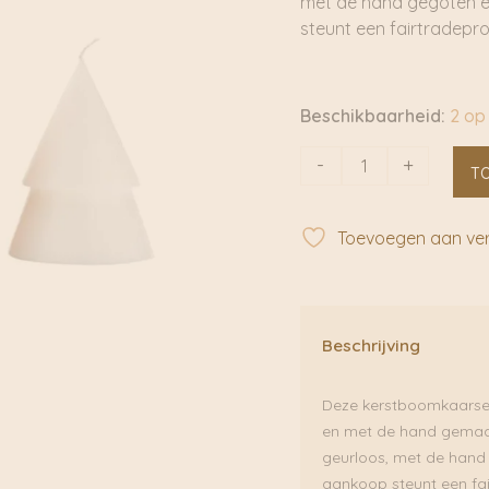
met de hand gegoten e
steunt een fairtradepro
Beschikbaarheid:
2 op
Kerstboomkaars
-
+
T
White
M
Set
Toevoegen aan verl
of
2
|
Original
Beschrijving
Home
aantal
Deze kerstboomkaarsen 
en met de hand gemaakt
geurloos, met de hand 
aankoop steunt een fair