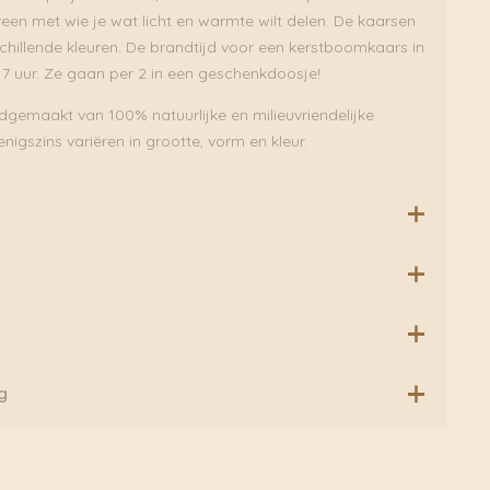
een met wie je wat licht en warmte wilt delen. De kaarsen
rschillende kleuren. De brandtijd voor een kerstboomkaars in
7 uur. Ze gaan per 2 in een geschenkdoosje!
ndgemaakt van 100% natuurlijke en milieuvriendelijke
nigszins variëren in grootte, vorm en kleur.
ndly
delingen.
 geschenkverpakking
g
ste om “Kerstboomkaars White M
riginal Home” te beoordelen
akes impact… and gives back
n wij geen extra verzendkosten. Daarnaast verzenden wij
t niet gepubliceerd.
Vereiste velden zijn gemarkeerd
groen via Fietskoeriers Zutphen. In samenwerking met