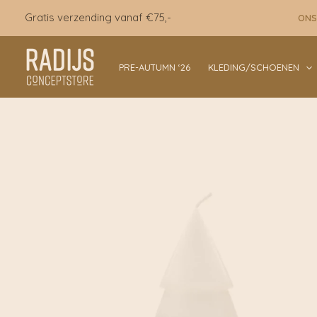
Ga
Gratis verzending vanaf €75,-
ONS
naar
de
inhoud
PRE-AUTUMN ‘26
KLEDING/SCHOENEN