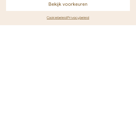
Bekijk voorkeuren
DUURZAAM
DUURZAAM
Cookiebeleid
Privacybeleid
Winter Pinecone | Studio
Winter White Cat | Studio
Veldman
Veldman
€
2,50
€
2,50
DUURZAAM
DUURZAAM