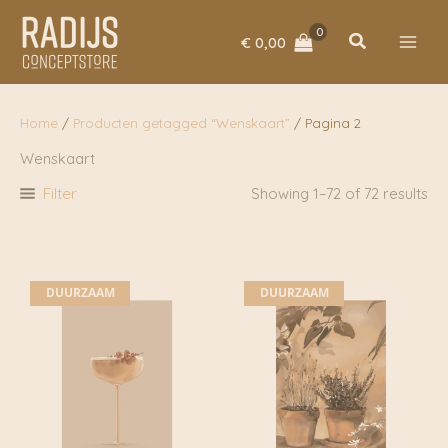
Ga
naar
Zoeken
€
0,00
de
inhoud
Home
/
Producten getagged “Wenskaart”
/ Pagina 2
Wenskaart
Filter
Showing 1–72 of 72 results
DUURZAAM
DUURZAAM