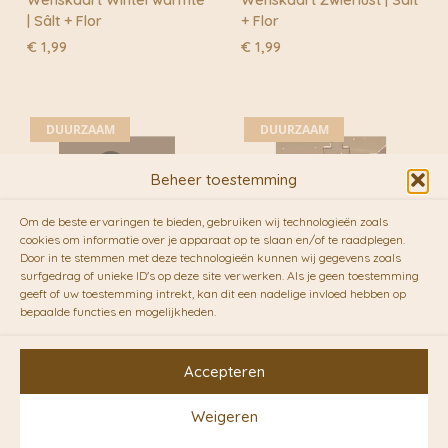
| Sâlt + Flor
+ Flor
€
1,99
€
1,99
DUURZAAM
DUURZAAM
Beheer toestemming
Om de beste ervaringen te bieden, gebruiken wij technologieën zoals
cookies om informatie over je apparaat op te slaan en/of te raadplegen.
Door in te stemmen met deze technologieën kunnen wij gegevens zoals
surfgedrag of unieke ID's op deze site verwerken. Als je geen toestemming
geeft of uw toestemming intrekt, kan dit een nadelige invloed hebben op
bepaalde functies en mogelijkheden.
White Flowers | Studio
Winter House | Studio
Veldman
Veldman
Accepteren
€
2,50
€
2,50
Weigeren