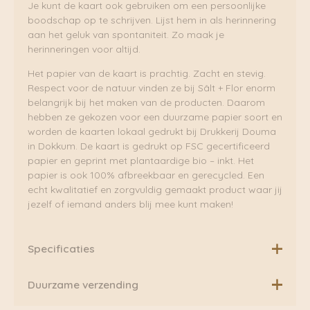
Je kunt de kaart ook gebruiken om een persoonlijke
boodschap op te schrijven. Lijst hem in als herinnering
aan het geluk van spontaniteit. Zo maak je
herinneringen voor altijd.
Het papier van de kaart is prachtig. Zacht en stevig.
Respect voor de natuur vinden ze bij Sâlt + Flor enorm
belangrijk bij het maken van de producten. Daarom
hebben ze gekozen voor een duurzame papier soort en
worden de kaarten lokaal gedrukt bij Drukkerij Douma
in Dokkum. De kaart is gedrukt op FSC gecertificeerd
papier en geprint met plantaardige bio – inkt. Het
papier is ook 100% afbreekbaar en gerecycled. Een
echt kwalitatief en zorgvuldig gemaakt product waar jij
jezelf of iemand anders blij mee kunt maken!
Specificaties
Postkaart gedrukt op 350 grams gerecycled en 100%
Duurzame verzending
afbreekbaar papier (FSC keurmerk). · Formaat 105 x