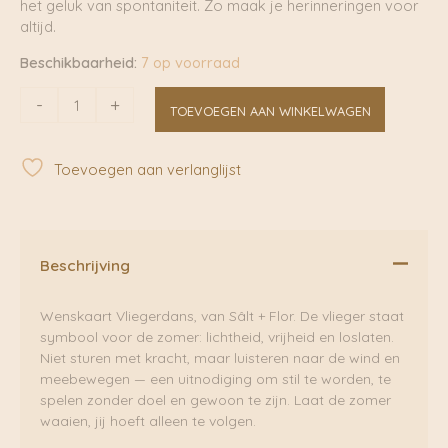
het geluk van spontaniteit. Zo maak je herinneringen voor
altijd.
Beschikbaarheid:
7 op voorraad
Vliegerdans
-
+
TOEVOEGEN AAN WINKELWAGEN
|
Sâlt
+
Toevoegen aan verlanglijst
Flor
aantal
Beschrijving
Wenskaart Vliegerdans, van Sâlt + Flor. De vlieger staat
symbool voor de zomer: lichtheid, vrijheid en loslaten.
Niet sturen met kracht, maar luisteren naar de wind en
meebewegen — een uitnodiging om stil te worden, te
spelen zonder doel en gewoon te zijn. Laat de zomer
waaien, jij hoeft alleen te volgen.