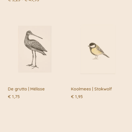
€ 3,25
tot
€ 49,95
De grutto | Mélisse
Koolmees | Stokwolf
€
1,75
€
1,95