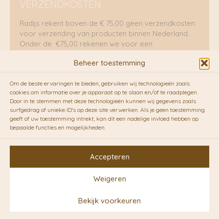
VERZENDKOSTEN
Radijs rekent boven de € 75,00 geen verzendkosten
voor verzending van producten binnen Nederland.
Onder de €75,00 rekenen we voor een
brievenbuspakje €5,70 en voor een pakket €8,95.
Beheer toestemming
Verzending per fietskoeriers
Om de beste ervaringen te bieden, gebruiken wij technologieën zoals
RADIJS werkt samen met de duurzame bezorgdienst
cookies om informatie over je apparaat op te slaan en/of te raadplegen.
Door in te stemmen met deze technologieën kunnen wij gegevens zoals
van
Fietskoeriers.nl
. Pakketten (mits voorradig) voor
surfgedrag of unieke ID's op deze site verwerken. Als je geen toestemming
10.00 uur besteld op een doordeweekse dag,
geeft of uw toestemming intrekt, kan dit een nadelige invloed hebben op
bezorgen zij soms nog op dezelfde dag in de
bepaalde functies en mogelijkheden.
avonduren! Brievenbuspakjes de volgende dag. En
waar mogelijk ook echt op de fiets!!
Accepteren
Weigeren
Copyright © 2026 RADIJS
Bekijk voorkeuren
Conceptstore | Designed by
Ontwerpunie