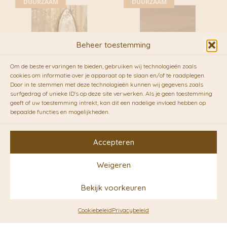
DUURZAAM
DUURZAAM
Beheer toestemming
Om de beste ervaringen te bieden, gebruiken wij technologieën zoals
cookies om informatie over je apparaat op te slaan en/of te raadplegen.
Door in te stemmen met deze technologieën kunnen wij gegevens zoals
surfgedrag of unieke ID's op deze site verwerken. Als je geen toestemming
geeft of uw toestemming intrekt, kan dit een nadelige invloed hebben op
Surfing | Studio Veldman
Swans | Studio Veldman
bepaalde functies en mogelijkheden.
€
2,50
€
2,50
Accepteren
DUURZAAM
DUURZAAM
Weigeren
Bekijk voorkeuren
Cookiebeleid
Privacybeleid