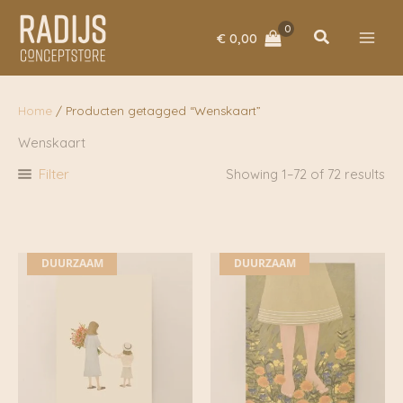
Ga
naar
Zoeken
€
0,00
de
inhoud
Home
/ Producten getagged “Wenskaart”
Wenskaart
Filter
Showing 1–72 of 72 results
DUURZAAM
DUURZAAM