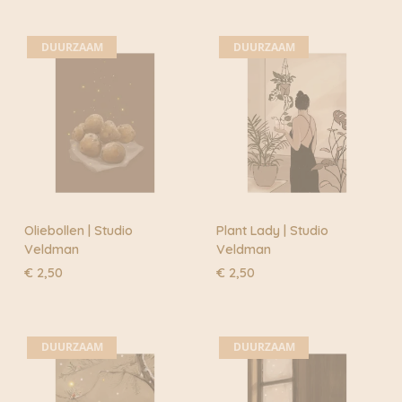
DUURZAAM
DUURZAAM
Oliebollen | Studio
Plant Lady | Studio
Veldman
Veldman
€
2,50
€
2,50
DUURZAAM
DUURZAAM