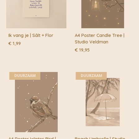
Ik vang je | Sâlt + Flor
A4 Poster Candle Tree |
Studio Veldman
€
1,99
€
19,95
DUURZAAM
DUURZAAM
A4 Poster Winter Bird |
Beach Umbrella | Studio