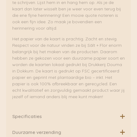
te schrijven. Lijst hem in en hang hem op. Als je de
kaart dan later wisselt ben je weer voor even terug bij
die ene fijne herinnering! Een mooie quote noteren is
ook een fijn idee. Zo maak je bovendien een
herinnering voor altijd.
Het papier van de kaart is prachtig. Zacht en stevig.
Respect voor de natuur vinden ze bij Sâlt + Flor enorm
belangrijk bij het maken van de producten. Daarom
hebben ze gekozen voor een duurzame papier soort en
worden de kaarten lokaal gedrukt bij Drukkerij Douma
in Dokkum. De kaart is gedrukt op FSC gecertificeerd
papier en geprint met plantaardige bio – inkt. Het
papier is ook 100% afbreekbaar en gerecycled. Een
echt kwalitatief en zorgvuldig gemaakt product waar jij
jezelf of iemand anders blij mee kunt maken!
Specificaties
Postkaart gedrukt op 350 grams gerecycled en 100%
Duurzame verzending