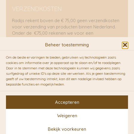
VERZENDKOSTEN
Radijs rekent boven de € 75,00 geen verzendkosten
voor verzending van producten binnen Nederland.
Onder de €75,00 rekenen we voor een
brievenbuspakje €5,70 en voor een pakket €8,95.
Beheer toestemming
Verzending per fietskoeriers
Om de beste ervaringen te bieden, gebruiken wij technologieën zoals
RADIJS werkt samen met de duurzame bezorgdienst
cookies om informatie over je apparaat op te slaan en/of te raadplegen.
Door in te stemmen met deze technologieën kunnen wij gegevens zoals
van
Fietskoeriers.nl
. Pakketten (mits voorradig) voor
surfgedrag of unieke ID's op deze site verwerken. Als je geen toestemming
10.00 uur besteld op een doordeweekse dag,
geeft of uw toestemming intrekt, kan dit een nadelige invloed hebben op
bezorgen zij soms nog op dezelfde dag in de
bepaalde functies en mogelijkheden.
avonduren! Brievenbuspakjes de volgende dag. En
waar mogelijk ook echt op de fiets!!
Accepteren
Weigeren
Copyright © 2026 RADIJS
Bekijk voorkeuren
Conceptstore | Designed by