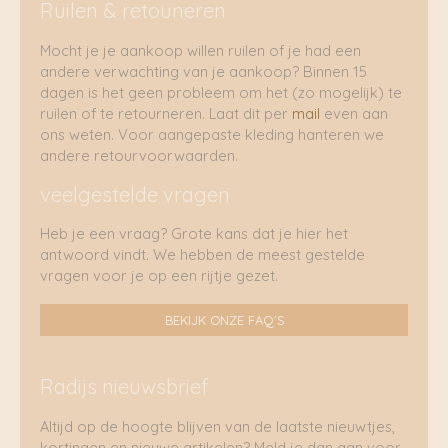
Ruilen & retouneren
Mocht je je aankoop willen ruilen of je had een
andere verwachting van je aankoop? Binnen 15
dagen is het geen probleem om het (zo mogelijk) te
ruilen of te retourneren. Laat dit per
mail
even aan
ons weten. Voor aangepaste kleding hanteren we
andere retourvoorwaarden.
veelgestelde vragen
Heb je een vraag? Grote kans dat je hier het
antwoord vindt. We hebben de meest gestelde
vragen voor je op een rijtje gezet.
BEKIJK ONZE FAQ'S
Radijs nieuwsbrief
Altijd op de hoogte blijven van de laatste nieuwtjes,
kortingen en nieuwe artikelen? Meld je dan aan voor