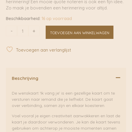
herinnering! Een mooie quote noteren is ook een fijn idee.
Zo maak je bovendien een herinnering voor altijd.
Beschikbaarheid:
16 op voorraad
Ik
-
+
TOEVOEGEN AAN WINKELWAGEN
vang
je
|
Toevoegen aan verlanglijst
Sâlt
+
Flor
aantal
Beschrijving
De wenskaart ‘Ik vang je’ is een gezellige kaart om te
versturen naar iemand die je liefhebt. De kaart gaat
over verbinding, samen zijn en elkaar koesteren.
Voel vooral je eigen creativiteit aanwakkeren en laat de
kaart je daardoor verwonderen. Je kan de kaart tevens
gebruiken om achterop je mooiste momenten samen