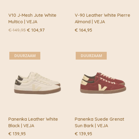
V10 J-Mesh Jute White
V-90 Leather White Pierre
Multico | VEJA
Almond | VEJA
Oorspronkelijke
Huidige
€
149,95
€
104,97
€
164,95
prijs
prijs
was:
is:
€ 149,95.
€ 104,97.
DUURZAAM
DUURZAAM
Panenka Leather White
Panenka Suede Grenat
Black | VEJA
Sun Bark | VEJA
€
139,95
€
139,95