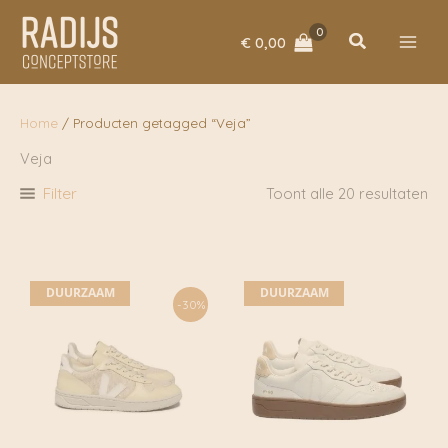
Ga
naar
Zoeken
€
0,00
de
inhoud
Home
/ Producten getagged “Veja”
Veja
Filter
Toont alle 20 resultaten
DUURZAAM
DUURZAAM
-30%