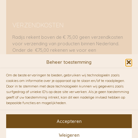
VERZENDKOSTEN
Radijs rekent boven de € 75,00 geen verzendkosten
voor verzending van producten binnen Nederland.
Onder de €75,00 rekenen we voor een
brievenbuspakje €5,70 en voor een pakket €8,95.
Beheer toestemming
Verzending per fietskoeriers
Om de beste ervaringen te bieden, gebruiken wij technologieën zoals
RADIJS werkt samen met de duurzame bezorgdienst
cookies om informatie over je apparaat op te slaan en/of te raadplegen.
Door in te stemmen met deze technologieën kunnen wij gegevens zoals
van
Fietskoeriers.nl
. Pakketten (mits voorradig) voor
surfgedrag of unieke ID's op deze site verwerken. Als je geen toestemming
10.00 uur besteld op een doordeweekse dag,
geeft of uw toestemming intrekt, kan dit een nadelige invloed hebben op
bezorgen zij soms nog op dezelfde dag in de
bepaalde functies en mogelijkheden.
avonduren! Brievenbuspakjes de volgende dag. En
waar mogelijk ook echt op de fiets!!
Accepteren
Weigeren