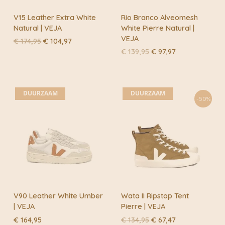
V15 Leather Extra White
Rio Branco Alveomesh
Natural | VEJA
White Pierre Natural |
VEJA
Oorspronkelijke
Huidige
€
174,95
€
104,97
prijs
prijs
Oorspronkelijke
Huidige
€
139,95
€
97,97
was:
is:
prijs
prijs
€ 174,95.
€ 104,97.
was:
is:
€ 139,95.
€ 97,97.
DUURZAAM
DUURZAAM
-50%
V90 Leather White Umber
Wata II Ripstop Tent
| VEJA
Pierre | VEJA
Oorspronkelijke
Huidige
€
164,95
€
134,95
€
67,47