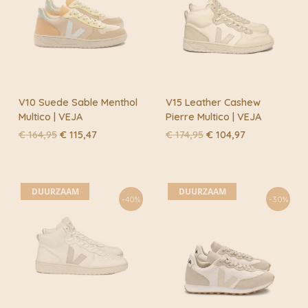
V10 Suede Sable Menthol
V15 Leather Cashew
Multico | VEJA
Pierre Multico | VEJA
Oorspronkelijke
Huidige
Oorspronkelijke
Huidige
€
164,95
€
115,47
€
174,95
€
104,97
prijs
prijs
prijs
prijs
was:
is:
was:
is:
€ 164,95.
€ 115,47.
€ 174,95.
€ 104,97.
DUURZAAM
DUURZAAM
-40%
-30%