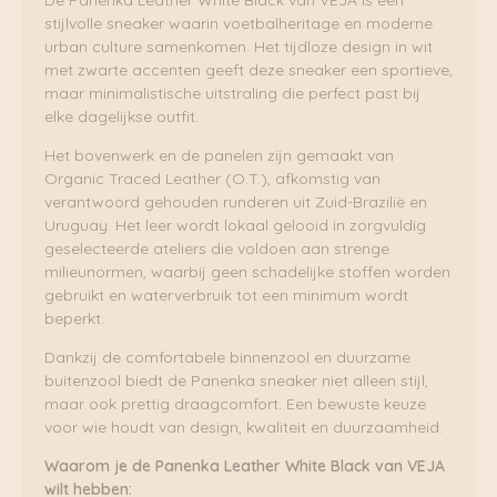
stijlvolle sneaker waarin voetbalheritage en moderne
urban culture samenkomen. Het tijdloze design in wit
met zwarte accenten geeft deze sneaker een sportieve,
maar minimalistische uitstraling die perfect past bij
elke dagelijkse outfit.
Het bovenwerk en de panelen zijn gemaakt van
Organic Traced Leather (O.T.), afkomstig van
verantwoord gehouden runderen uit Zuid-Brazilië en
Uruguay. Het leer wordt lokaal gelooid in zorgvuldig
geselecteerde ateliers die voldoen aan strenge
milieunormen, waarbij geen schadelijke stoffen worden
gebruikt en waterverbruik tot een minimum wordt
beperkt.
Dankzij de comfortabele binnenzool en duurzame
buitenzool biedt de Panenka sneaker niet alleen stijl,
maar ook prettig draagcomfort. Een bewuste keuze
voor wie houdt van design, kwaliteit en duurzaamheid.
Waarom je de Panenka Leather White Black van VEJA
wilt hebben: