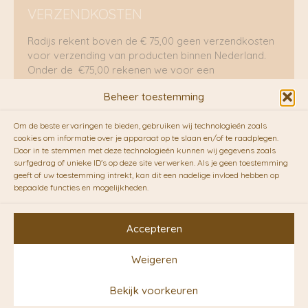
VERZENDKOSTEN
Radijs rekent boven de € 75,00 geen verzendkosten
voor verzending van producten binnen Nederland.
Onder de €75,00 rekenen we voor een
brievenbuspakje €5,70 en voor een pakket €8,95.
Beheer toestemming
Verzending per fietskoeriers
Om de beste ervaringen te bieden, gebruiken wij technologieën zoals
RADIJS werkt samen met de duurzame bezorgdienst
cookies om informatie over je apparaat op te slaan en/of te raadplegen.
Door in te stemmen met deze technologieën kunnen wij gegevens zoals
van
Fietskoeriers.nl
. Pakketten (mits voorradig) voor
surfgedrag of unieke ID's op deze site verwerken. Als je geen toestemming
10.00 uur besteld op een doordeweekse dag,
geeft of uw toestemming intrekt, kan dit een nadelige invloed hebben op
bezorgen zij soms nog op dezelfde dag in de
bepaalde functies en mogelijkheden.
avonduren! Brievenbuspakjes de volgende dag. En
waar mogelijk ook echt op de fiets!!
Accepteren
Weigeren
Copyright © 2026 RADIJS
Bekijk voorkeuren
Conceptstore | Designed by
Ontwerpunie