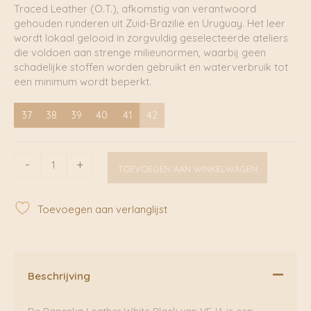
Traced Leather (O.T.), afkomstig van verantwoord
gehouden runderen uit Zuid-Brazilië en Uruguay. Het leer
wordt lokaal gelooid in zorgvuldig geselecteerde ateliers
die voldoen aan strenge milieunormen, waarbij geen
schadelijke stoffen worden gebruikt en waterverbruik tot
een minimum wordt beperkt.
37
38
39
40
41
42
Panenka
-
+
TOEVOEGEN AAN WINKELWAGEN
Leather
White
Black
Toevoegen aan verlanglijst
|
VEJA
aantal
Beschrijving
De Panenka Leather White Black van VEJA is een