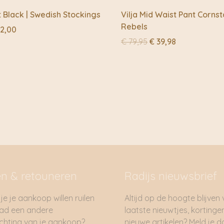
t Black | Swedish Stockings
Vilja Mid Waist Pant Cornsta
Rebels
rspronkelijke
Huidige
2,00
js
prijs
Oorspronkelijke
Huidige
€
79,95
€
39,98
s:
is:
prijs
prijs
24,00.
€ 12,00.
was:
is:
€ 79,95.
€ 39,98.
en & retouneren
Radijs nieuwsbrief
je je aankoop willen ruilen
Altijd op de hoogte blijven
had een andere
laatste nieuwtjes, kortinge
hting van je aankoop?
nieuwe artikelen? Meld je 