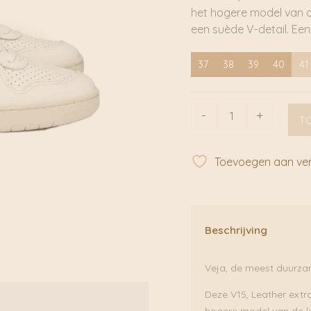
het hogere model van de
een suède V-detail. Een 
37
38
39
40
41
V15
-
+
T
Leather
Extra
White
Toevoegen aan verl
Natural
|
VEJA
aantal
Beschrijving
Veja, de meest duurza
Deze V15, Leather extra
hogere model van de kl