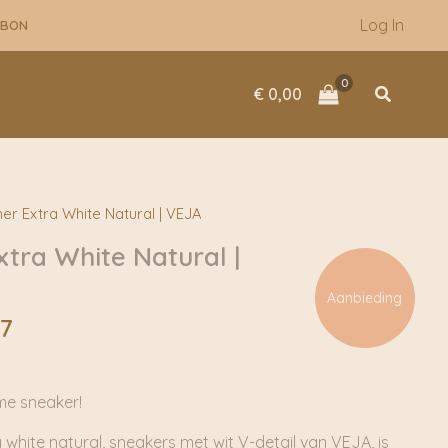
was:
is:
Log In
UBON
€ 174,95.
€ 104,97.
Zoeken
€
0,00
er Extra White Natural | VEJA
xtra White Natural |
Aanbieding
onkelijke
Huidige
7
prijs
is:
5.
€ 104,97.
me sneaker!
 white natural, sneakers met wit V-detail van VEJA, is