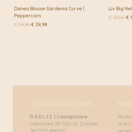
Danea Blouse Gardenia Curve |
Liv Big Ne
Peppercorn
Oo
€
24,00
€
1
pri
Oorspronkelijke
Huidige
€
59,95
€
29,98
wa
prijs
prijs
€ 
was:
is:
€ 59,95.
€ 29,98.
CONTACTGEGEVENS
Ruil
R A D I J S | Conceptstore
Mocht 
Laarstraat 20 7201 CE Zutphen
of je 
Tel: 0575 484 002
verwac