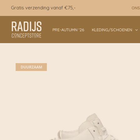
Ga
Gratis verzending vanaf €75,-
ONS
naar
de
inhoud
PRE-AUTUMN ‘26
KLEDING/SCHOENEN
DUURZAAM