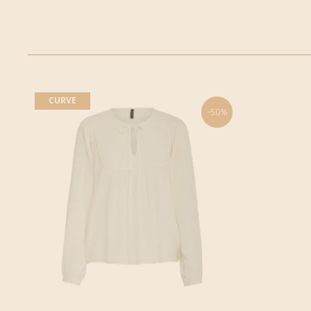
CURVE
-50%