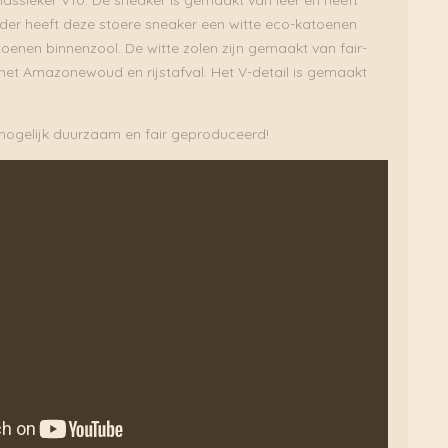
der heeft deze stoere sneaker een witte eco-katoenen
toenen binnenzool. De witte zolen zijn gemaakt van fair-
 het Amazonewoud en rijstafval. Het V-detail is gemaakt
 mogelijk duurzaam en fair geproduceerd!