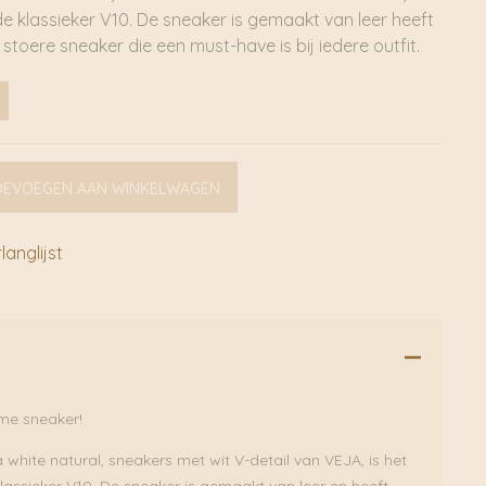
 klassieker V10. De sneaker is gemaakt van leer heeft
stoere sneaker die een must-have is bij iedere outfit.
OEVOEGEN AAN WINKELWAGEN
anglijst
me sneaker!
 white natural, sneakers met wit V-detail van VEJA, is het
assieker V10. De sneaker is gemaakt van leer en heeft