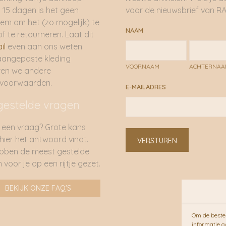
 15 dagen is het geen
voor de nieuwsbrief van RA
em om het (zo mogelijk) te
NAAM
of te retourneren. Laat dit
il
even aan ons weten.
aangepaste kleding
VOORNAAM
ACHTERNA
ren we andere
rvoorwaarden.
E-MAILADRES
gestelde vragen
 een vraag? Grote kans
 hier het antwoord vindt.
VERSTUREN
bben de meest gestelde
 voor je op een rijtje gezet.
BEKIJK ONZE FAQ'S
Om de beste 
informatie o