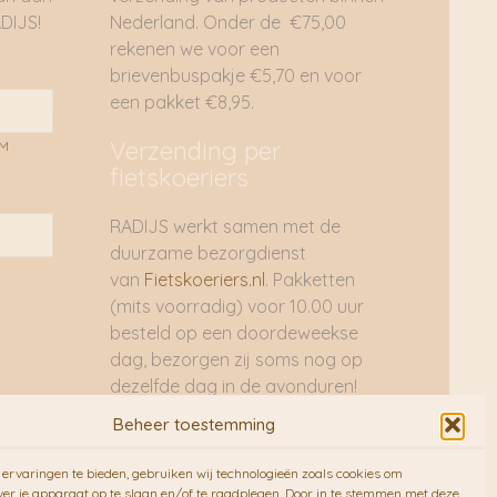
DIJS!
Nederland. Onder de €75,00
rekenen we voor een
brievenbuspakje €5,70 en voor
een pakket €8,95.
Verzending per
AM
fietskoeriers
RADIJS werkt samen met de
duurzame bezorgdienst
van
Fietskoeriers.nl
. Pakketten
(mits voorradig) voor 10.00 uur
besteld op een doordeweekse
dag, bezorgen zij soms nog op
dezelfde dag in de avonduren!
Brievenbuspakjes de volgende
Beheer toestemming
dag. En waar mogelijk ook echt
op de fiets!!
ervaringen te bieden, gebruiken wij technologieën zoals cookies om
ver je apparaat op te slaan en/of te raadplegen. Door in te stemmen met deze