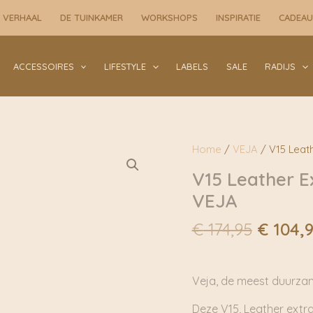
 VERHAAL
DE TUINKAMER
WORKSHOPS
INSPIRATIE
CADEA
ACCESSOIRES
LIFESTYLE
LABELS
SALE
RADIJS
Home
/
VEJA
/ V15 Leath
V15 Leather E
VEJA
Oorspr
€
174,95
€
104,9
prijs
was:
€ 174,9
Veja, de meest duurza
Deze V15, Leather extra