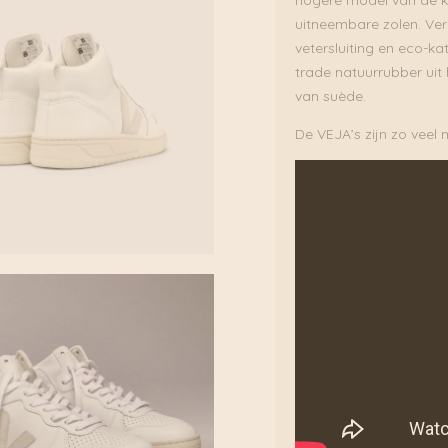
uitneembare zolen. Ver
vetersluiting en eco-ka
trade natuurrubber uit
van suède.
De VEJA’s zijn zo veel