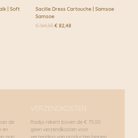
lk | Soft
Sacille Dress Cartouche | Samsoe
Samsoe
Oorspronkelijke
Huidige
€
164,95
€
82,48
prijs
prijs
was:
is:
€ 164,95.
€ 82,48.
VERZENDKOSTEN
 van de
Radijs rekent boven de € 75,00
n en
geen verzendkosten voor
dan aan
verzending van producten binnen