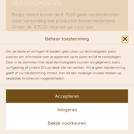
VERZENDKOSTEN
Radijs rekent boven de € 75,00 geen verzendkosten
voor verzending van producten binnen Nederland.
Onder de €75,00 rekenen we voor een
brievenbuspakje €5,70 en voor een pakket €8,95.
Beheer toestemming
Verzending per fietskoeriers
Om de beste ervaringen te bieden, gebruiken wij technologieën zoals
RADIJS werkt samen met de duurzame bezorgdienst
cookies om informatie over je apparaat op te slaan en/of te raadplegen.
Door in te stemmen met deze technologieën kunnen wij gegevens zoals
van
Fietskoeriers.nl
. Pakketten (mits voorradig) voor
surfgedrag of unieke ID's op deze site verwerken. Als je geen toestemming
10.00 uur besteld op een doordeweekse dag,
geeft of uw toestemming intrekt, kan dit een nadelige invloed hebben op
bezorgen zij soms nog op dezelfde dag in de
bepaalde functies en mogelijkheden.
avonduren! Brievenbuspakjes de volgende dag. En
waar mogelijk ook echt op de fiets!!
Accepteren
Weigeren
Copyright © 2026 RADIJS
Bekijk voorkeuren
Conceptstore | Designed by
Ontwerpunie