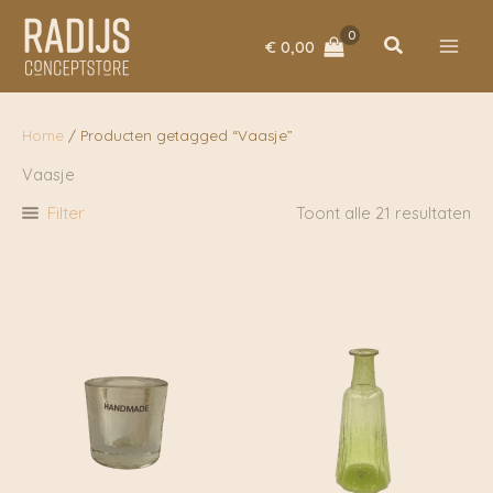
Ga
naar
Zoeken
€
0,00
de
inhoud
Home
/ Producten getagged “Vaasje”
Vaasje
Filter
Toont alle 21 resultaten