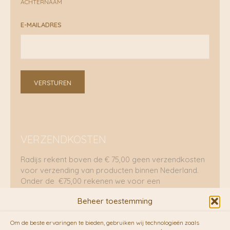
ACHTERNAAM
E-MAILADRES
VERSTUREN
VERZENDKOSTEN
Radijs rekent boven de € 75,00 geen verzendkosten
voor verzending van producten binnen Nederland.
Onder de €75,00 rekenen we voor een
brievenbuspakje €5,70 en voor een pakket €8,95.
Beheer toestemming
Verzending per fietskoeriers
Om de beste ervaringen te bieden, gebruiken wij technologieën zoals