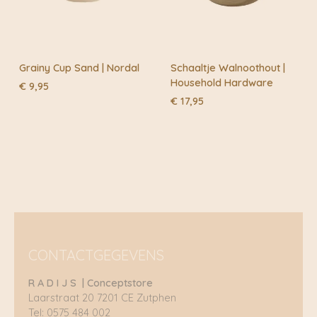
Grainy Cup Sand | Nordal
Schaaltje Walnoothout |
Household Hardware
€
9,95
€
17,95
CONTACTGEGEVENS
R A D I J S | Conceptstore
Laarstraat 20 7201 CE Zutphen
Tel: 0575 484 002