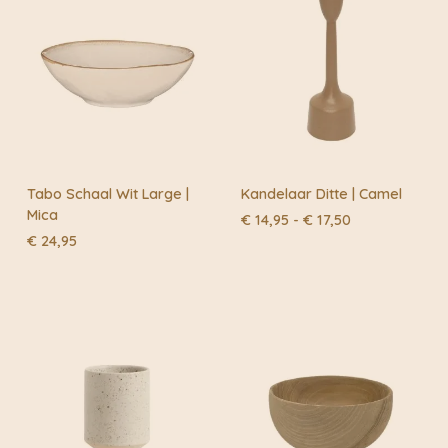
terug.
De Weldaad Collectie heeft altijd een ambachtelijke en
vintage karakter naast dat ze ook echt staan voor eco-
vriendelijk en een faire productie. Ze werken veel
samen met vrouwen die weer onderdeel zijn van
Fairtrade coöperaties.
Tabo Schaal Wit Large |
Kandelaar Ditte | Camel
Mica
Prijsklasse:
€
14,95
-
€
17,50
€ 14,95
€
24,95
tot
€ 17,50