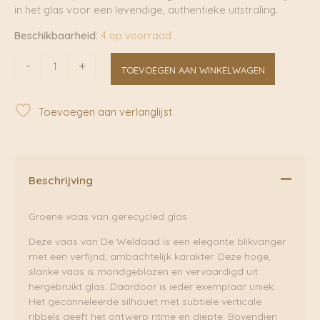
in het glas voor een levendige, authentieke uitstraling.
Beschikbaarheid:
4 op voorraad
Vaas
-
+
TOEVOEGEN AAN WINKELWAGEN
groen
gerecycled
glas
Toevoegen aan verlanglijst
|
De
Weldaad
aantal
Beschrijving
Groene vaas van gerecycled glas
Deze vaas van De Weldaad is een elegante blikvanger
met een verfijnd, ambachtelijk karakter. Deze hoge,
slanke vaas is mondgeblazen en vervaardigd uit
hergebruikt glas. Daardoor is ieder exemplaar uniek.
Het gecanneleerde silhouet met subtiele verticale
ribbels geeft het ontwerp ritme en diepte. Bovendien