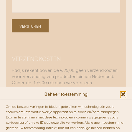
VERSTUREN
VERZENDKOSTEN
Radijs rekent boven de € 75,00 geen verzendkosten
voor verzending van producten binnen Nederland.
Onder de €75,00 rekenen we voor een
brievenbuspakje €5,70 en voor een pakket €8,95.
Beheer toestemming
Verzending per fietskoeriers
Om de beste ervaringen te bieden, gebruiken wij technologieën zoals
RADIJS werkt samen met de duurzame bezorgdienst
cookies om informatie over je apparaat op te slaan en/of te raadplegen.
Door in te stemmen met deze technologieën kunnen wij gegevens zoals
van
Fietskoeriers.nl
. Pakketten (mits voorradig) voor
surfgedrag of unieke ID's op deze site verwerken. Als je geen toestemming
10.00 uur besteld op een doordeweekse dag,
geeft of uw toestemming intrekt, kan dit een nadelige invloed hebben op
bezorgen zij soms nog op dezelfde dag in de