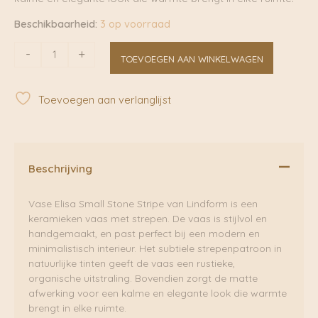
Beschikbaarheid:
3 op voorraad
Vase
-
+
TOEVOEGEN AAN WINKELWAGEN
Elisa
Small
Stone
Toevoegen aan verlanglijst
Stripe
|
Lindform
aantal
Beschrijving
Vase Elisa Small Stone Stripe van Lindform is een
keramieken vaas met strepen. De vaas is stijlvol en
handgemaakt, en past perfect bij een modern en
minimalistisch interieur. Het subtiele strepenpatroon in
natuurlijke tinten geeft de vaas een rustieke,
organische uitstraling. Bovendien zorgt de matte
afwerking voor een kalme en elegante look die warmte
brengt in elke ruimte.