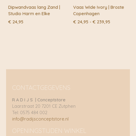
Dipwandvaas lang Zand |
Vaas Wide Ivory | Broste
Studio Harm en Elke
Copenhagen
Prijsklasse:
€
24,95
€
24,95
-
€
239,95
€ 24,95
tot
€ 239,95
CONTACTGEGEVENS
R A D I J S | Conceptstore
Laarstraat 20 7201 CE Zutphen
Tel: 0575 484 002
info@radijsconceptstore.nl
OPENINGSTIJDEN WINKEL