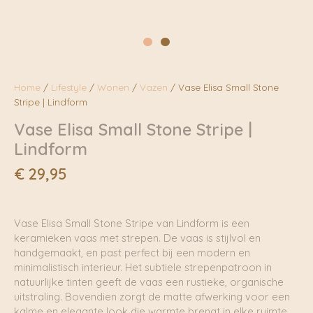
Home
/
Lifestyle
/
Wonen
/
Vazen
/ Vase Elisa Small Stone
Stripe | Lindform
Vase Elisa Small Stone Stripe |
Lindform
€
29,95
Vase Elisa Small Stone Stripe van Lindform is een
keramieken vaas met strepen. De vaas is stijlvol en
handgemaakt, en past perfect bij een modern en
minimalistisch interieur. Het subtiele strepenpatroon in
natuurlijke tinten geeft de vaas een rustieke, organische
uitstraling. Bovendien zorgt de matte afwerking voor een
kalme en elegante look die warmte brengt in elke ruimte.