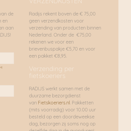
VERZENDKOSTEN
 van de
Radijs rekent boven de € 75,00
n en
geen verzendkosten voor
dan aan
verzending van producten binnen
DIJS!
Nederland. Onder de €75,00
rekenen we voor een
brievenbuspakje €5,70 en voor
een pakket €8,95.
Verzending per
AM
fietskoeriers
RADIJS werkt samen met de
duurzame bezorgdienst
van
Fietskoeriers.nl
. Pakketten
(mits voorradig) voor 10.00 uur
besteld op een doordeweekse
dag, bezorgen zij soms nog op
dezelfde dag in de avonduren!