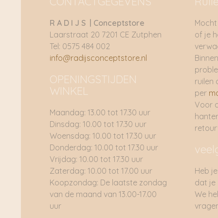
CONTACTGEGEVENS
Ruil
R A D I J S | Conceptstore
Mocht 
Laarstraat 20 7201 CE Zutphen
of je 
Tel: 0575 484 002
verwac
info@radijsconceptstore.nl
Binnen
proble
OPENINGSTIJDEN
ruilen 
WINKEL
per
ma
Voor 
Maandag: 13.00 tot 17.30 uur
hante
Dinsdag: 10.00 tot 17.30 uur
retou
Woensdag: 10.00 tot 17.30 uur
Donderdag: 10.00 tot 17.30 uur
veel
Vrijdag: 10.00 tot 17.30 uur
Zaterdag: 10.00 tot 17.00 uur
Heb je
Koopzondag: De laatste zondag
dat je
van de maand van 13.00-17.00
We he
uur
vragen