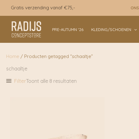
Ga
Gratis verzending vanaf €75,-
ONS
naar
de
inhoud
PRE-AUTUMN ‘26
KLEDING/SCHOENEN
Home
/ Producten getagged “schaaltje”
schaaltje
Filter
Toont alle 8 resultaten