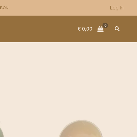
Log In
UBON
Zoeken
€
0,00