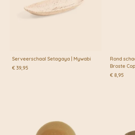
Serveerschaal Setagaya | Mywabi
Rond schaa
Broste Co
€
39,95
€
8,95