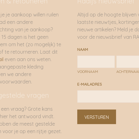
en & retouneren
Radijs nieuwsbrief
je je aankoop willen ruilen
Altijd op de hoogte blijven
had een andere
laatste nieuwtjes, kortinge
hting van je aankoop?
nieuwe artikelen? Meld je 
 15 dagen is het geen
voor de nieuwsbrief van RA
em om het (zo mogelijk) te
NAAM
of te retourneren. Laat dit
il
even aan ons weten.
aangepaste kleding
VOORNAAM
ACHTERNA
ren we andere
rvoorwaarden.
E-MAILADRES
gestelde vragen
 een vraag? Grote kans
 hier het antwoord vindt.
VERSTUREN
bben de meest gestelde
 voor je op een rijtje gezet.