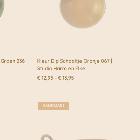
 Groen 236
Kleur Dip Schaaltje Oranje 067 |
Studio Harm en Elke
Prijsklasse:
€
12,95
-
€
13,95
€ 12,95
tot
€ 13,95
HANDMADE