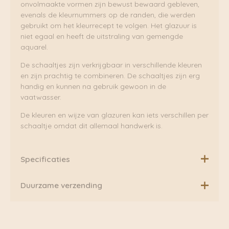
onvolmaakte vormen zijn bewust bewaard gebleven,
evenals de kleurnummers op de randen, die werden
gebruikt om het kleurrecept te volgen. Het glazuur is
niet egaal en heeft de uitstraling van gemengde
aquarel.
De schaaltjes zijn verkrijgbaar in verschillende kleuren
en zijn prachtig te combineren. De schaaltjes zijn erg
handig en kunnen na gebruik gewoon in de
vaatwasser.
De kleuren en wijze van glazuren kan iets verschillen per
schaaltje omdat dit allemaal handwerk is.
Specificaties
Afmeting: diameter 9,5
Duurzame verzending
Materiaal: porselein
Kleur: Donker Groen
Boven de €75,00 rekenen wij geen extra verzendkosten.
Daarnaast verzenden wij ook al onze pakketten groen