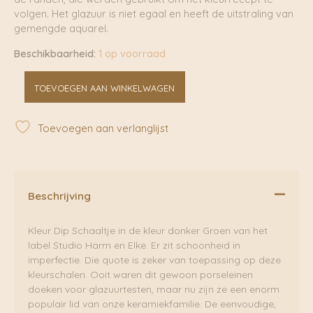
volgen. Het glazuur is niet egaal en heeft de uitstraling van
gemengde aquarel.
Beschikbaarheid:
1 op voorraad
Kleur
TOEVOEGEN AAN WINKELWAGEN
Dip
Schaaltje
Donker
Toevoegen aan verlanglijst
Groen
236
|
Studio
Harm
Beschrijving
en
Elke
Kleur Dip Schaaltje in de kleur donker Groen van het
aantal
label Studio Harm en Elke. Er zit schoonheid in
imperfectie. Die quote is zeker van toepassing op deze
kleurschalen. Ooit waren dit gewoon porseleinen
doeken voor glazuurtesten, maar nu zijn ze een enorm
populair lid van onze keramiekfamilie. De eenvoudige,