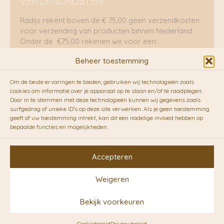
VERZENDKOSTEN
Radijs rekent boven de € 75,00 geen verzendkosten
voor verzending van producten binnen Nederland.
Onder de €75,00 rekenen we voor een
brievenbuspakje €5,70 en voor een pakket €8,95.
Beheer toestemming
Verzending per fietskoeriers
Om de beste ervaringen te bieden, gebruiken wij technologieën zoals
RADIJS werkt samen met de duurzame bezorgdienst
cookies om informatie over je apparaat op te slaan en/of te raadplegen.
Door in te stemmen met deze technologieën kunnen wij gegevens zoals
van
Fietskoeriers.nl
. Pakketten (mits voorradig) voor
surfgedrag of unieke ID's op deze site verwerken. Als je geen toestemming
10.00 uur besteld op een doordeweekse dag,
geeft of uw toestemming intrekt, kan dit een nadelige invloed hebben op
bezorgen zij soms nog op dezelfde dag in de
bepaalde functies en mogelijkheden.
avonduren! Brievenbuspakjes de volgende dag. En
waar mogelijk ook echt op de fiets!!
Accepteren
Weigeren
Copyright © 2026 RADIJS
Bekijk voorkeuren
Conceptstore | Designed by
Ontwerpunie
Cookiebeleid
Privacybeleid