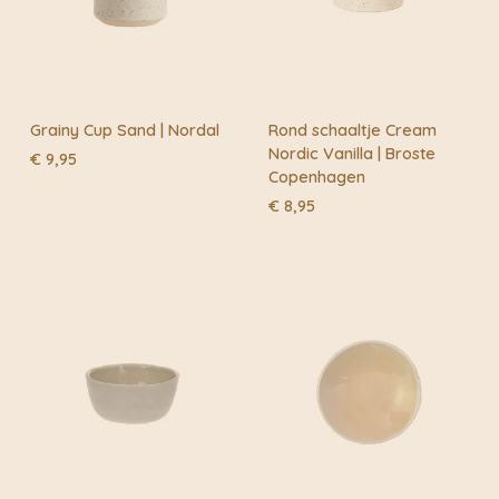
interieurontwerp een mix vindt met een modern randje
E-mail
*
en klassieke vitaliteit.
Grainy Cup Sand | Nordal
Rond schaaltje Cream
Nordic Vanilla | Broste
€
9,95
Copenhagen
€
8,95