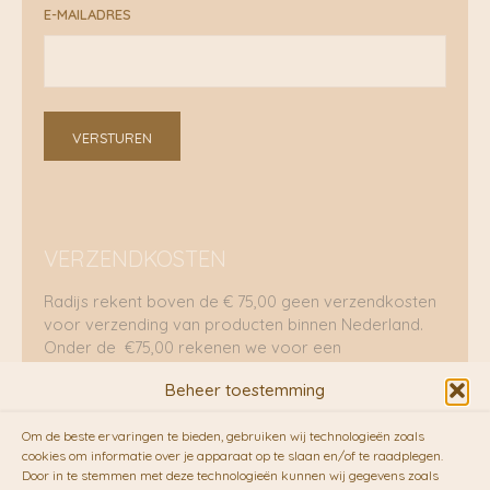
E-MAILADRES
VERSTUREN
VERZENDKOSTEN
Radijs rekent boven de € 75,00 geen verzendkosten
voor verzending van producten binnen Nederland.
Onder de €75,00 rekenen we voor een
brievenbuspakje €5,70 en voor een pakket €8,95.
Beheer toestemming
Verzending per fietskoeriers
Om de beste ervaringen te bieden, gebruiken wij technologieën zoals
RADIJS werkt samen met de duurzame bezorgdienst
cookies om informatie over je apparaat op te slaan en/of te raadplegen.
Door in te stemmen met deze technologieën kunnen wij gegevens zoals
van
Fietskoeriers.nl
. Pakketten (mits voorradig) voor