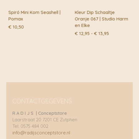
Spiró Mini Kom Seashell |
Kleur Dip Schaaltje
Pomax
Oranje 067 | Studio Harm
en Elke
€
10,50
Prijsklasse:
€
12,95
-
€
13,95
€ 12,95
tot
€ 13,95
CONTACTGEGEVENS
R A D I J S | Conceptstore
Laarstraat 20 7201 CE Zutphen
Tel: 0575 484 002
info@radijsconceptstore.nl