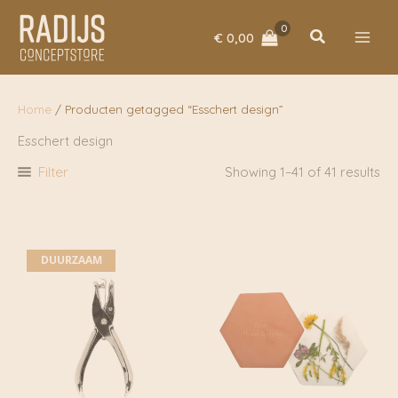
Ga
naar
Zoeken
€
0,00
de
inhoud
Home
/ Producten getagged “Esschert design”
Esschert design
Filter
Showing 1–41 of 41 results
DUURZAAM