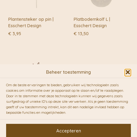
Plantensteker op pin |
Platbodemkolf L |
Esschert Design
Esschert Design
€
3,95
€
13,50
Beheer toestemming
Om de beste ervaringen te bieden, gebruiken wij technologieën zoals
cookies om informatie over je apparaat op te slaan en/of te raadplegen.
Door in te stemmen met deze technologieën kunnen wij gegevens zoals
surfgedrag of unieke ID's op deze site verwerken. Als je geen toestemming
geeft of uw toestemming intrekt, kan dit een nadelige invloed hebben op
bepaalde functies en mogelijkheden.
Roest tuinsteker Bij |
Roest tuinsteker Dahlia |
Esschert Design
Esschert Design
Accepteren
€
5,95
€
5,95