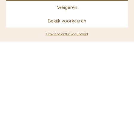
Weigeren
Bekijk voorkeuren
Cookiebeleid
Privacybeleid
UITVERKOCHT
Roest tuinsteker Libelle |
Roest tuinsteker
Esschert Design
varenblad | Esschert
Design
€
5,95
€
5,95