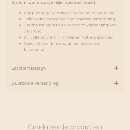
Kortom, wat deze sprinkler speciaal maakt:
Zorgt voor gelijkmatige en gerichte bewatering
Helpt water besparen door minder verdamping
Beschermt planten en voorkomt verdichting van
de grond
Stijlvolle bolvorm in moderne matte grijze kleur
Geschikt voor binnenplanten, potten en
tuinplanten
Esschert Design
Esschert Design is een label dat unieke producten voor
Duurzame verzending
in de tuin ontwerpt die kwaliteit en originaliteit
koppelen aan functionaliteit. Met de natuur als grote
Boven de €75,00 rekenen wij geen extra verzendkosten.
inspirator heeft Esschert Design duurzaamheid hoog in
Daarnaast verzenden wij ook al onze pakketten groen
het vaandel staan.
via Fietskoeriers Zutphen. In samenwerking met
Fietskoeriers.nl hebben zij landelijke dekking. Waar
Natuurlijk en origineel: het is een combinatie waar
mogelijk worden onze pakketten dan ook
vandaag de dag veel vraag naar is.
Gerelateerde producten
daadwerkelijk met de fiets bezorgd. Klik voor meer