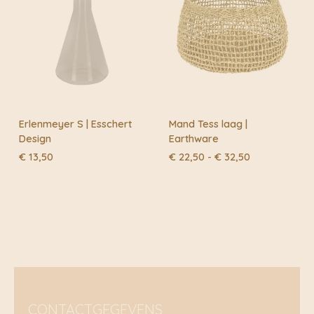
Erlenmeyer S | Esschert
Mand Tess laag |
Design
Earthware
Prijsklasse:
€
13,50
€
22,50
-
€
32,50
€ 22,50
tot
€ 32,50
CONTACTGEGEVENS