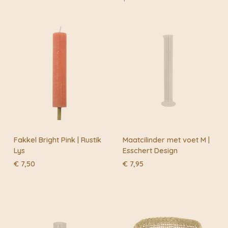
informatie door naar: https://www.fietskoeriers.nl
Buiten de fietskoeriersteden wordt het overgedragen
aan DHL of Post.nl
Fakkel Bright Pink | Rustik
Maatcilinder met voet M |
Lys
Esschert Design
€
7,50
€
7,95