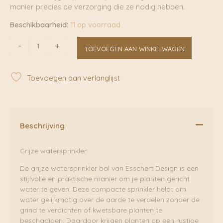
manier precies de verzorging die ze nodig hebben.
Beschikbaarheid:
11 op voorraad
Grijze
-
+
TOEVOEGEN AAN WINKELWAGEN
watersprinkler
bal
S
Toevoegen aan verlanglijst
|
Esschert
Design
aantal
Beschrijving
Grijze watersprinkler
De grijze watersprinkler bal van Esschert Design is een
stijlvolle en praktische manier om je planten gericht
water te geven. Deze compacte sprinkler helpt om
water gelijkmatig over de aarde te verdelen zonder de
grind te verdichten of kwetsbare planten te
beschadigen. Daardoor krijgen planten op een rustige