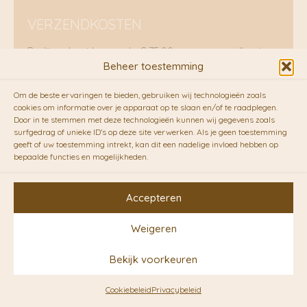
VERZENDKOSTEN
Radijs rekent boven de € 75,00 geen verzendkosten
voor verzending van producten binnen Nederland.
Beheer toestemming
Onder de €75,00 rekenen we voor een
brievenbuspakje €5,70 en voor een pakket €8,95.
Om de beste ervaringen te bieden, gebruiken wij technologieën zoals
cookies om informatie over je apparaat op te slaan en/of te raadplegen.
Verzending per fietskoeriers
Door in te stemmen met deze technologieën kunnen wij gegevens zoals
surfgedrag of unieke ID's op deze site verwerken. Als je geen toestemming
geeft of uw toestemming intrekt, kan dit een nadelige invloed hebben op
RADIJS werkt samen met de duurzame bezorgdienst
bepaalde functies en mogelijkheden.
van
Fietskoeriers.nl
. Pakketten (mits voorradig) voor
10.00 uur besteld op een doordeweekse dag,
bezorgen zij soms nog op dezelfde dag in de
Accepteren
avonduren! Brievenbuspakjes de volgende dag. En
waar mogelijk ook echt op de fiets!!
Weigeren
Bekijk voorkeuren
Copyright © 2026 RADIJS
Cookiebeleid
Privacybeleid
Conceptstore | Designed by