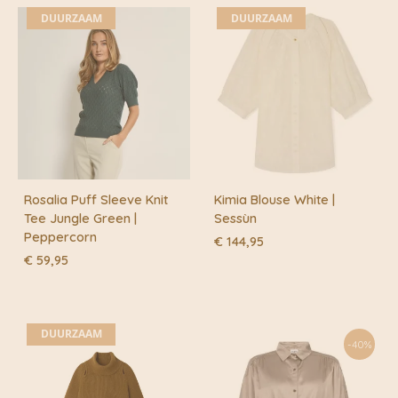
DUURZAAM
DUURZAAM
Rosalia Puff Sleeve Knit
Kimia Blouse White |
Tee Jungle Green |
Sessùn
Peppercorn
€
144,95
€
59,95
DUURZAAM
-40%