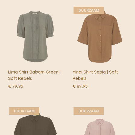
€ 59,95.
€ 47,96.
DUURZAAM
Lima Shirt Balsam Green |
Yindi Shirt Sepia | Soft
Soft Rebels
Rebels
€
79,95
€
89,95
DUURZAAM
DUURZAAM