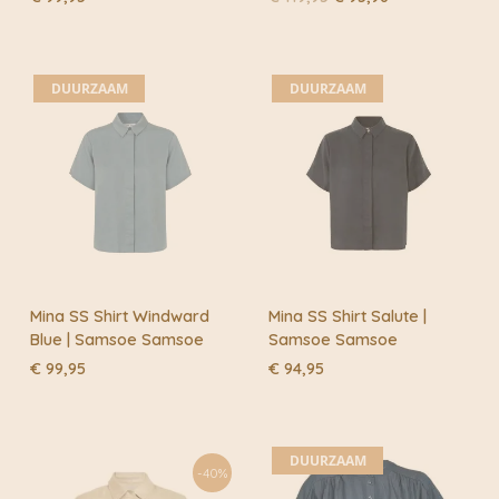
prijs
prijs
was:
is:
€ 119,95.
€ 95,96.
DUURZAAM
DUURZAAM
Mina SS Shirt Windward
Mina SS Shirt Salute |
Blue | Samsoe Samsoe
Samsoe Samsoe
€
99,95
€
94,95
DUURZAAM
-40%