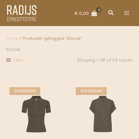
Ga
naar
Zoeken
€
0,00
de
inhoud
Home
/ Producten getagged “blouse”
blouse
Filter
Showing 1–48 of 59 results
DUURZAAM
DUURZAAM