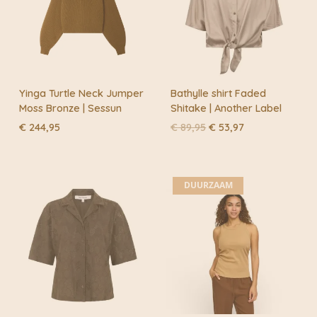
Yinga Turtle Neck Jumper
Bathylle shirt Faded
Moss Bronze | Sessun
Shitake | Another Label
Oorspronkelijke
Huidige
€
244,95
€
89,95
€
53,97
prijs
prijs
was:
is:
€ 89,95.
€ 53,97.
DUURZAAM