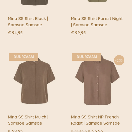
Mina SS Shirt Black |
Mina SS Shirt Forest Night
Samsoe Samsoe
| Samsoe Samsoe
€
94,95
€
99,95
DUURZAAM
DUURZAAM
-20%
Mina SS Shirt Mulch |
Mina SS Shirt NP French
Samsoe Samsoe
Roast | Samsoe Samsoe
Oorspronkelijke
Huidige
€
99,95
€
119,95
€
95,96