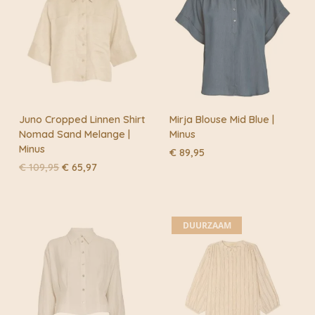
Juno Cropped Linnen Shirt
Mirja Blouse Mid Blue |
Nomad Sand Melange |
Minus
Minus
€
89,95
Oorspronkelijke
Huidige
€
109,95
€
65,97
prijs
prijs
was:
is:
€ 109,95.
€ 65,97.
DUURZAAM