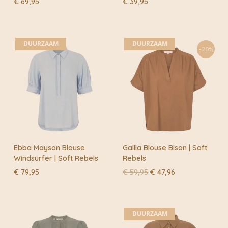
€
69,95
€
39,95
DUURZAAM
DUURZAAM
-20%
Ebba Mayson Blouse
Gallia Blouse Bison | Soft
Windsurfer | Soft Rebels
Rebels
Oorspronkelijke
Huidige
€
79,95
€
59,95
€
47,96
prijs
prijs
was:
is:
€ 59,95.
€ 47,96.
DUURZAAM