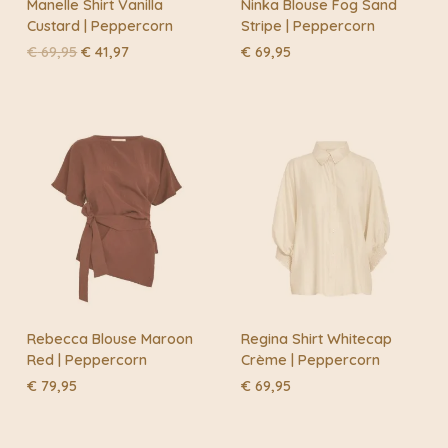
Manelle Shirt Vanilla
Ninka Blouse Fog Sand
Custard | Peppercorn
Stripe | Peppercorn
Oorspronkelijke
Huidige
€
69,95
€
41,97
€
69,95
prijs
prijs
was:
is:
€ 69,95.
€ 41,97.
Rebecca Blouse Maroon
Regina Shirt Whitecap
Red | Peppercorn
Crème | Peppercorn
€
79,95
€
69,95