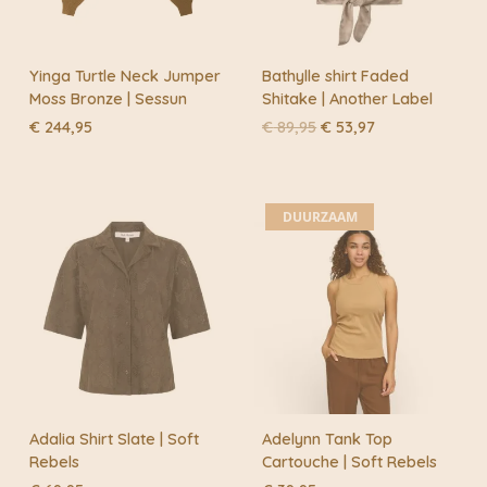
Yinga Turtle Neck Jumper
Bathylle shirt Faded
Moss Bronze | Sessun
Shitake | Another Label
Oorspronkelijke
Huidige
€
244,95
€
89,95
€
53,97
prijs
prijs
was:
is:
€ 89,95.
€ 53,97.
DUURZAAM
Adalia Shirt Slate | Soft
Adelynn Tank Top
Rebels
Cartouche | Soft Rebels