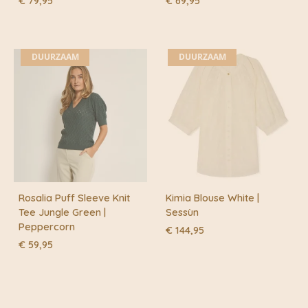
€
79,95
€
69,95
DUURZAAM
DUURZAAM
Rosalia Puff Sleeve Knit
Kimia Blouse White |
Tee Jungle Green |
Sessùn
Peppercorn
€
144,95
€
59,95