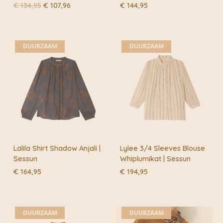
Oorspronkelijke
Huidige
€
134,95
€
107,96
€
144,95
prijs
prijs
was:
is:
€ 134,95.
€ 107,96.
DUURZAAM
DUURZAAM
Lalila Shirt Shadow Anjali |
Lylee 3/4 Sleeves Blouse
Sessun
Whiplumikat | Sessun
€
164,95
€
194,95
DUURZAAM
DUURZAAM