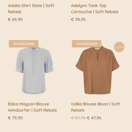
Adalia Shirt Slate | Soft
Adelynn Tank Top
Rebels
Cartouche | Soft Rebels
€
69,95
€
39,95
DUURZAAM
DUURZAAM
-20%
Ebba Mayson Blouse
Gallia Blouse Bison | Soft
Windsurfer | Soft Rebels
Rebels
Oorspronkelijke
Huidige
€
79,95
€
59,95
€
47,96
prijs
prijs
was:
is: