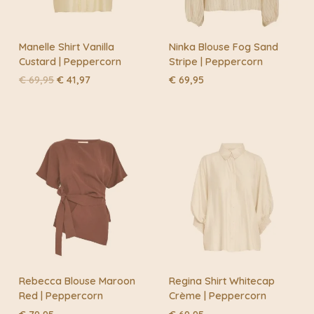
Manelle Shirt Vanilla
Ninka Blouse Fog Sand
Custard | Peppercorn
Stripe | Peppercorn
Oorspronkelijke
Huidige
€
69,95
€
41,97
€
69,95
prijs
prijs
was:
is:
€ 69,95.
€ 41,97.
Rebecca Blouse Maroon
Regina Shirt Whitecap
Red | Peppercorn
Crème | Peppercorn