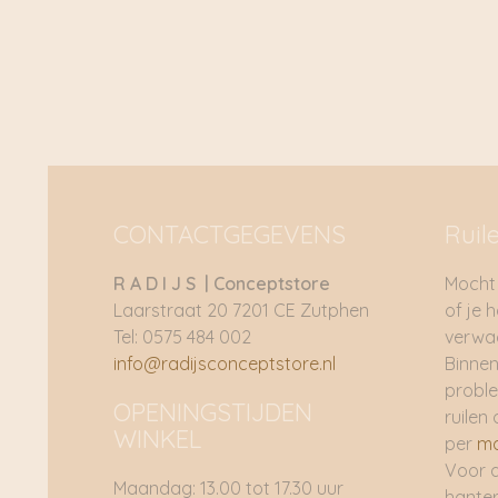
€ 79,95.
€ 39,98.
CONTACTGEGEVENS
Ruil
R A D I J S | Conceptstore
Mocht 
Laarstraat 20 7201 CE Zutphen
of je 
Tel: 0575 484 002
verwac
info@radijsconceptstore.nl
Binnen
proble
OPENINGSTIJDEN
ruilen 
WINKEL
per
ma
Voor 
Maandag: 13.00 tot 17.30 uur
hante