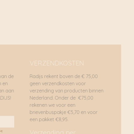
€ 29,95.
€ 14,98.
 als een verantwoordelijk merk – niet een duurzaam merk –
antwoorde mode wordt gedefinieerd door
ie zijn ontworpen om waarde te behouden en lang mee te
ragen, die op een transparante en verantwoorde manier
die worden geleverd door een merk met een
tuur ten opzichte van mensen, gemeenschappen en de
is de Samsøe Samsøe collectie al voor meer dan 70%
VERZENDKOSTEN
 van de
Radijs rekent boven de € 75,00
n en
geen verzendkosten voor
dan aan
verzending van producten binnen
DIJS!
Nederland. Onder de €75,00
rekenen we voor een
brievenbuspakje €5,70 en voor
een pakket €8,95.
Verzending per
AM