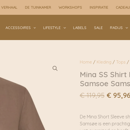
 VERHAAL
DE TUINKAMER
WORKSHOPS
INSPIRATIE
CADEA
ACCESSOIRES
LIFESTYLE
LABELS
SALE
RADIJS
Home
/
Kleding
/
Tops
/ 
Mina SS Shirt
Samsoe Sam
Oorspr
€
119,95
€
95,9
prijs
was:
€ 119,9
De Mina Short Sleeve sh
Samsøe is een prachtige