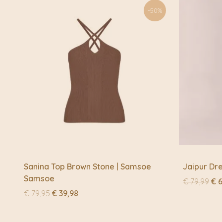
-50%
Sanina Top Brown Stone | Samsoe
Jaipur Dre
Samsoe
Oo
€
79,99
€
6
pri
Oorspronkelijke
Huidige
€
79,95
€
39,98
wa
prijs
prijs
€ 7
was:
is: