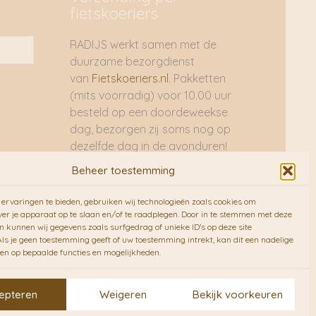
fietskoeriers
RADIJS werkt samen met de
duurzame bezorgdienst
van
Fietskoeriers.nl
. Pakketten
(mits voorradig) voor 10.00 uur
besteld op een doordeweekse
dag, bezorgen zij soms nog op
dezelfde dag in de avonduren!
Brievenbuspakjes de volgende
Beheer toestemming
dag. En waar mogelijk ook echt
op de fiets!!
ervaringen te bieden, gebruiken wij technologieën zoals cookies om
ver je apparaat op te slaan en/of te raadplegen. Door in te stemmen met deze
n kunnen wij gegevens zoals surfgedrag of unieke ID's op deze site
ls je geen toestemming geeft of uw toestemming intrekt, kan dit een nadelige
en op bepaalde functies en mogelijkheden.
epteren
Weigeren
Bekijk voorkeuren