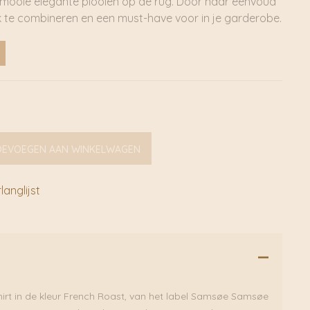
 mooie elegante plooien op de rug. Door haar eenvoud
k te combineren en een must-have voor in je garderobe.
OEVOEGEN AAN WINKELWAGEN
anglijst
hirt in de kleur French Roast, van het label Samsøe Samsøe