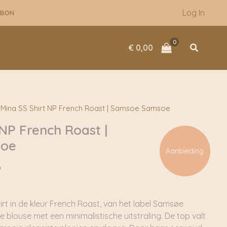
was:
is:
Log In
UBON
€ 119,95.
€ 95,96.
Zoeken
€
0,00
Mina SS Shirt NP French Roast | Samsoe Samsoe
 NP French Roast |
soe
Aanbieding
onkelijke
Huidige
6
prijs
is:
5.
€ 95,96.
irt in de kleur French Roast, van het label Samsøe
 blouse met een minimalistische uitstraling. De top valt