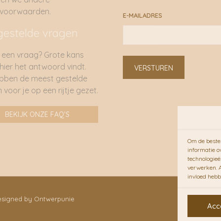
rvoorwaarden.
E-MAILADRES
gestelde vragen
 een vraag? Grote kans
 hier het antwoord vindt.
VERSTUREN
bben de meest gestelde
 voor je op een rijtje gezet.
BEKIJK ONZE FAQ'S
Om de beste 
informatie o
technologieë
verwerken. A
invloed hebb
Designed by Ontwerpunie
Acc