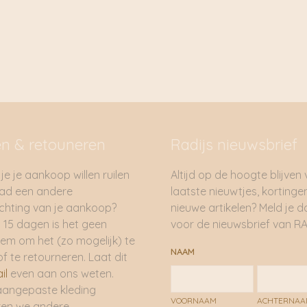
Ze definiëren zichzelf
en ze geloven dat ver
kwaliteitsproducten d
gaan door wassen en d
zijn geproduceerd en 
verantwoordelijke cul
planeet. Uiteindelijk 
duurzaam.
en & retouneren
Radijs nieuwsbrief
je je aankoop willen ruilen
Altijd op de hoogte blijven
had een andere
laatste nieuwtjes, kortinge
hting van je aankoop?
nieuwe artikelen? Meld je 
 15 dagen is het geen
voor de nieuwsbrief van RA
em om het (zo mogelijk) te
NAAM
of te retourneren. Laat dit
il
even aan ons weten.
aangepaste kleding
VOORNAAM
ACHTERNA
ren we andere