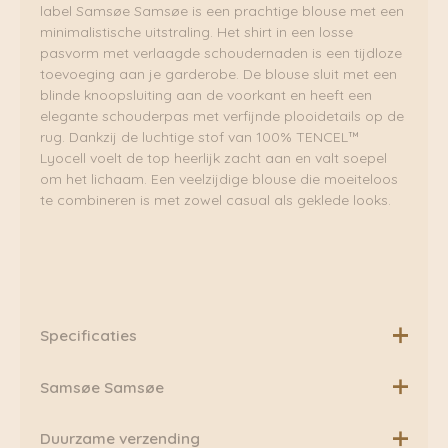
label Samsøe Samsøe is een prachtige blouse met een
minimalistische uitstraling. Het shirt in een losse
pasvorm met verlaagde schoudernaden is een tijdloze
toevoeging aan je garderobe. De blouse sluit met een
blinde knoopsluiting aan de voorkant en heeft een
elegante schouderpas met verfijnde plooidetails op de
rug. Dankzij de luchtige stof van 100% TENCEL™
Lyocell voelt de top heerlijk zacht aan en valt soepel
om het lichaam. Een veelzijdige blouse die moeiteloos
te combineren is met zowel casual als geklede looks.
Specificaties
Materiaal: 100% TENCEL™ Lyocell
Samsøe Samsøe
Een internationaal merk geworteld in Scandinavische
Duurzame verzending