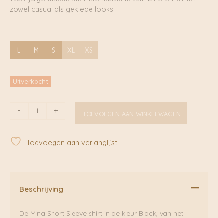
zowel casual als geklede looks.
L
M
S
XL
XS
Uitverkocht
Mina
-
+
TOEVOEGEN AAN WINKELWAGEN
SS
Shirt
Black
Toevoegen aan verlanglijst
|
Samsoe
Samsoe
aantal
Beschrijving
De Mina Short Sleeve shirt in de kleur Black, van het