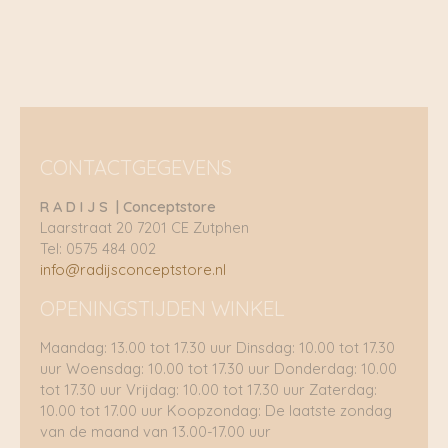
dragen, die op een transparante en verantwoorde
manier zijn geproduceerd en die worden geleverd door
een merk met een verantwoordelijke cultuur ten
opzichte van mensen, gemeenschappen en de planeet.
Uiteindelijk is de Samsøe Samsøe collectie al voor
meer dan 70% duurzaam.
CONTACTGEGEVENS
R A D I J S | Conceptstore
Laarstraat 20 7201 CE Zutphen
Tel: 0575 484 002
info@radijsconceptstore.nl
OPENINGSTIJDEN WINKEL
Maandag: 13.00 tot 17.30 uur Dinsdag: 10.00 tot 17.30
uur Woensdag: 10.00 tot 17.30 uur Donderdag: 10.00
tot 17.30 uur Vrijdag: 10.00 tot 17.30 uur Zaterdag:
10.00 tot 17.00 uur Koopzondag: De laatste zondag
van de maand van 13.00-17.00 uur