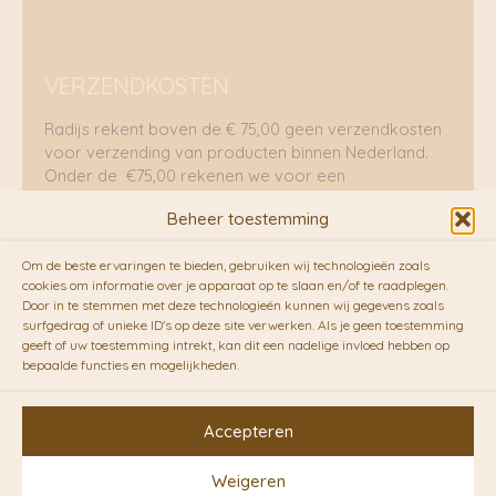
VERZENDKOSTEN
Radijs rekent boven de € 75,00 geen verzendkosten
voor verzending van producten binnen Nederland.
Onder de €75,00 rekenen we voor een
brievenbuspakje €5,70 en voor een pakket €8,95.
Beheer toestemming
Verzending per fietskoeriers
Om de beste ervaringen te bieden, gebruiken wij technologieën zoals
RADIJS werkt samen met de duurzame bezorgdienst
cookies om informatie over je apparaat op te slaan en/of te raadplegen.
Door in te stemmen met deze technologieën kunnen wij gegevens zoals
van
Fietskoeriers.nl
. Pakketten (mits voorradig) voor
surfgedrag of unieke ID's op deze site verwerken. Als je geen toestemming
10.00 uur besteld op een doordeweekse dag,
geeft of uw toestemming intrekt, kan dit een nadelige invloed hebben op
bezorgen zij soms nog op dezelfde dag in de
bepaalde functies en mogelijkheden.
avonduren! Brievenbuspakjes de volgende dag. En
waar mogelijk ook echt op de fiets!!
Accepteren
Weigeren