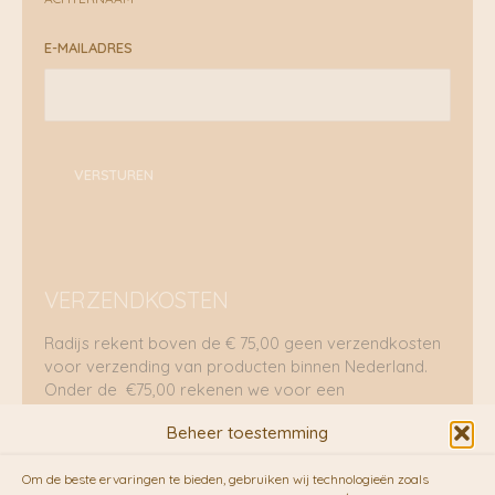
E-MAILADRES
VERSTUREN
VERZENDKOSTEN
Radijs rekent boven de € 75,00 geen verzendkosten
voor verzending van producten binnen Nederland.
Onder de €75,00 rekenen we voor een
brievenbuspakje €5,70 en voor een pakket €8,95.
Beheer toestemming
Verzending per fietskoeriers
Om de beste ervaringen te bieden, gebruiken wij technologieën zoals