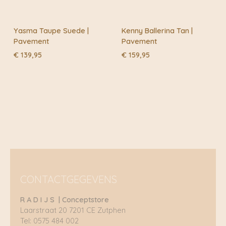
Yasma Taupe Suede |
Kenny Ballerina Tan |
Pavement
Pavement
€
139,95
€
159,95
CONTACTGEGEVENS
R A D I J S | Conceptstore
Laarstraat 20 7201 CE Zutphen
Tel: 0575 484 002