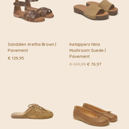
Sandalen Aretha Brown |
Instappers Nina
Pavement
Mushroom Suede |
Pavement
€
129,95
Oorspronkelijke
Huidige
€
109,95
€
76,97
prijs
prijs
was:
is:
€ 109,95.
€ 76,97.