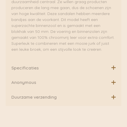
duurzaamheid centraal. Ze willen graag producten
produceren die lang mee gaan, dus de schoenen zijn
van hoge kwaliteit. Deze sandalen hebben meerdere
bandjes aan de voorkant. Dit model heeft een
superzachte binnenzool en is gemaakt met een
blokhak van 50 mm. De voering en binnenzolen zijn
gemaakt van 100% chroomvrij leer voor extra comfort.
Superleuk te combineren met een mooie jurk of juist
een leuke broek, om een stijvolle look te creëren.
Specificaties
Gemaakt in Portugal
Anonymous
Anonymous Copenhagen is een Deens schoenenmerk
Duurzame verzending
dat allerlei klassieke stijlen biedt. Deze zijn geïnspireerd
door Scandinavisch minimalisme en Europese
Boven de €75,00 rekenen wij geen extra verzendkosten.
verfijning. Hierdoor is elke stijl uniek.
Daarnaast verzenden wij ook al onze pakketten groen
via Fietskoeriers Zutphen. In samenwerking met
Het productieproces is volledig transparant en alle