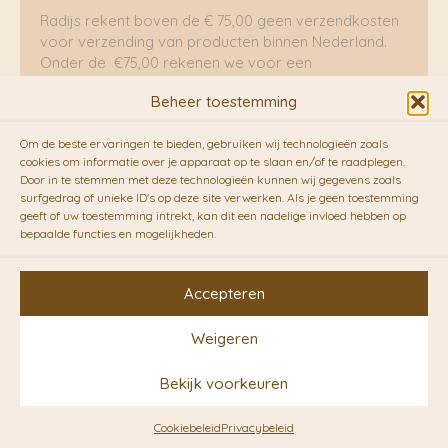
Radijs rekent boven de € 75,00 geen verzendkosten
voor verzending van producten binnen Nederland.
Onder de €75,00 rekenen we voor een
brievenbuspakje €5,70 en voor een pakket €8,95.
Beheer toestemming
Verzending per fietskoeriers
Om de beste ervaringen te bieden, gebruiken wij technologieën zoals
RADIJS werkt samen met de duurzame bezorgdienst
cookies om informatie over je apparaat op te slaan en/of te raadplegen.
Door in te stemmen met deze technologieën kunnen wij gegevens zoals
van
Fietskoeriers.nl
. Pakketten (mits voorradig) voor
surfgedrag of unieke ID's op deze site verwerken. Als je geen toestemming
10.00 uur besteld op een doordeweekse dag,
geeft of uw toestemming intrekt, kan dit een nadelige invloed hebben op
bezorgen zij soms nog op dezelfde dag in de
bepaalde functies en mogelijkheden.
avonduren! Brievenbuspakjes de volgende dag. En
waar mogelijk ook echt op de fiets!!
Accepteren
Weigeren
Copyright © 2026 RADIJS
Bekijk voorkeuren
Conceptstore | Designed by
Ontwerpunie
Cookiebeleid
Privacybeleid