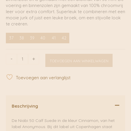
voering en binnenzolen zijn gemaakt van 100% chroomvrij
leer voor extra comfort. Superleuk te combineren met een
mooie jurk of juist een leuke broek, om een stijvolle look
te creëren.
37
38
39
40
41
42
Niabi
-
+
TOEVOEGEN AAN WINKELWAGEN
50
Calf
Suede
Toevoegen aan verlanglijst
Cinnamon
|
Anonymous
aantal
Beschrijving
De Niabi 50 Calf Suede in de kleur Cinnamon, van het
label Anonymous. Bij dit label uit Copenhagen staat