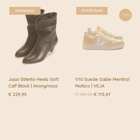
DUURZAAM
FAIRMADE
-30%
Jassi Stiletto Heels Soft
V10 Suede Sable Menthol
Calf Black | Anonymous
Multico | VEJA
Oorspronkelijke
Huidige
€
229,95
€
164,95
€
115,47
prijs
prijs
was:
is:
€ 164,95.
€ 115,47.