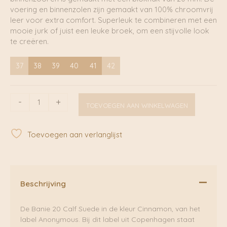
voering en binnenzolen zijn gemaakt van 100% chroomvrij
leer voor extra comfort. Superleuk te combineren met een
mooie jurk of juist een leuke broek, om een stijvolle look
te creëren.
37
38
39
40
41
42
Banie
-
+
TOEVOEGEN AAN WINKELWAGEN
20
Calf
Suede
Toevoegen aan verlanglijst
Cinnamon
|
Anonymous
aantal
Beschrijving
De Banie 20 Calf Suede in de kleur Cinnamon, van het
label Anonymous. Bij dit label uit Copenhagen staat