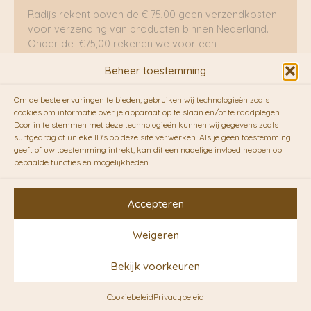
Radijs rekent boven de € 75,00 geen verzendkosten
voor verzending van producten binnen Nederland.
Onder de €75,00 rekenen we voor een
brievenbuspakje €5,70 en voor een pakket €8,95.
Beheer toestemming
Verzending per fietskoeriers
Om de beste ervaringen te bieden, gebruiken wij technologieën zoals
RADIJS werkt samen met de duurzame bezorgdienst
cookies om informatie over je apparaat op te slaan en/of te raadplegen.
Door in te stemmen met deze technologieën kunnen wij gegevens zoals
van
Fietskoeriers.nl
. Pakketten (mits voorradig) voor
surfgedrag of unieke ID's op deze site verwerken. Als je geen toestemming
10.00 uur besteld op een doordeweekse dag,
geeft of uw toestemming intrekt, kan dit een nadelige invloed hebben op
bezorgen zij soms nog op dezelfde dag in de
bepaalde functies en mogelijkheden.
avonduren! Brievenbuspakjes de volgende dag. En
waar mogelijk ook echt op de fiets!!
Accepteren
Weigeren
Copyright © 2026 RADIJS
Bekijk voorkeuren
Conceptstore | Designed by
Ontwerpunie
Cookiebeleid
Privacybeleid