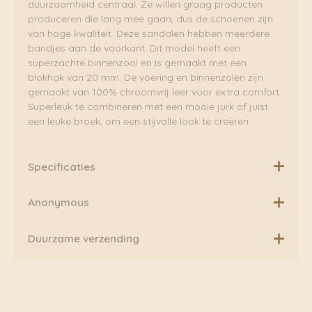
duurzaamheid centraal. Ze willen graag producten
produceren die lang mee gaan, dus de schoenen zijn
van hoge kwaliteit. Deze sandalen hebben meerdere
bandjes aan de voorkant. Dit model heeft een
superzachte binnenzool en is gemaakt met een
blokhak van 20 mm. De voering en binnenzolen zijn
gemaakt van 100% chroomvrij leer voor extra comfort.
Superleuk te combineren met een mooie jurk of juist
een leuke broek, om een stijvolle look te creëren.
Specificaties
Gemaakt in Portugal
Anonymous
Anonymous Copenhagen is een Deens schoenenmerk
Duurzame verzending
dat allerlei klassieke stijlen biedt. Deze zijn geïnspireerd
door Scandinavisch minimalisme en Europese
Boven de €75,00 rekenen wij geen extra verzendkosten.
verfijning. Hierdoor is elke stijl uniek.
Daarnaast verzenden wij ook al onze pakketten groen
via Fietskoeriers Zutphen. In samenwerking met
Het productieproces is volledig transparant en alle