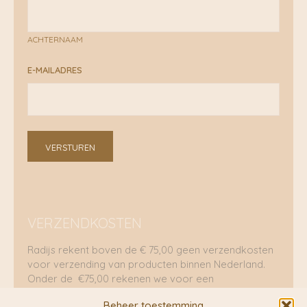
ACHTERNAAM
E-MAILADRES
VERSTUREN
VERZENDKOSTEN
Radijs rekent boven de € 75,00 geen verzendkosten
voor verzending van producten binnen Nederland.
Onder de €75,00 rekenen we voor een
brievenbuspakje €5,70 en voor een pakket €8,95.
Beheer toestemming