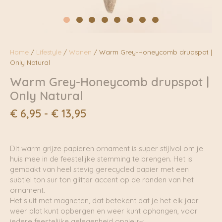
Home
/
Lifestyle
/
Wonen
/ Warm Grey-Honeycomb drupspot |
Only Natural
Warm Grey-Honeycomb drupspot |
Only Natural
Prijsklasse:
€
6,95
-
€
13,95
€ 6,95
tot
€ 13,95
Dit warm grijze papieren ornament is super stijlvol om je
huis mee in de feestelijke stemming te brengen. Het is
gemaakt van heel stevig gerecycled papier met een
subtiel ton sur ton glitter accent op de randen van het
ornament.
Het sluit met magneten, dat betekent dat je het elk jaar
weer plat kunt opbergen en weer kunt ophangen, voor
iedere feestelijke gelegenheid opnieuw.