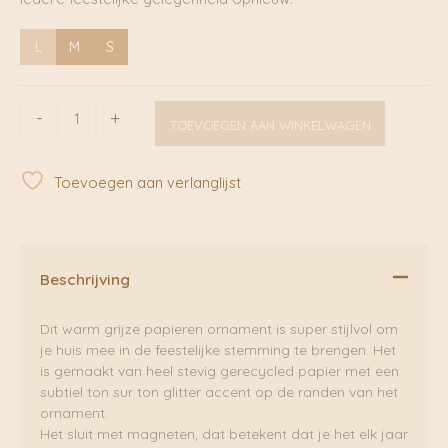
L
M
S
Warm
-
+
TOEVOEGEN AAN WINKELWAGEN
Grey-
Honeycomb
drupspot
Toevoegen aan verlanglijst
|
Only
Natural
aantal
Beschrijving
Dit warm grijze papieren ornament is super stijlvol om
je huis mee in de feestelijke stemming te brengen. Het
is gemaakt van heel stevig gerecycled papier met een
subtiel ton sur ton glitter accent op de randen van het
ornament.
Het sluit met magneten, dat betekent dat je het elk jaar