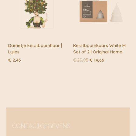
Dametje kerstboomhaar |
Kerstboomkaars White M
Lylies
Set of 2 | Original Home
Oorspronkelijke
Huidige
€
2,45
€
20,95
€
14,66
prijs
prijs
was:
is:
€ 20,95.
€ 14,66.
CONTACTGEGEVENS