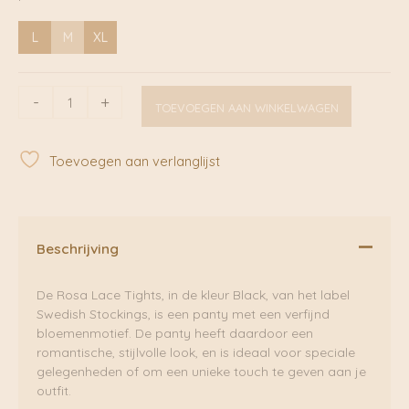
L
M
XL
Rosa
-
+
TOEVOEGEN AAN WINKELWAGEN
Lace
Tights
Black
Toevoegen aan verlanglijst
|
Swedish
Stockings
aantal
Beschrijving
De Rosa Lace Tights, in de kleur Black, van het label
Swedish Stockings, is een panty met een verfijnd
bloemenmotief. De panty heeft daardoor een
romantische, stijlvolle look, en is ideaal voor speciale
gelegenheden of om een unieke touch te geven aan je
outfit.