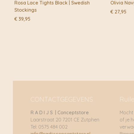
Rosa Lace Tights Black | Swedish
Olivia Nav
Stockings
€
27,95
€
39,95
CONTACTGEGEVENS
Ruil
R A D I J S | Conceptstore
Mocht 
Laarstraat 20 7201 CE Zutphen
of je 
Tel: 0575 484 002
verwac