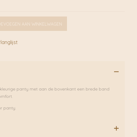
OEVOEGEN AAN WINKELWAGEN
anglijst
x-kleurige panty met aan de bovenkant een brede band
mfort.
r panty.