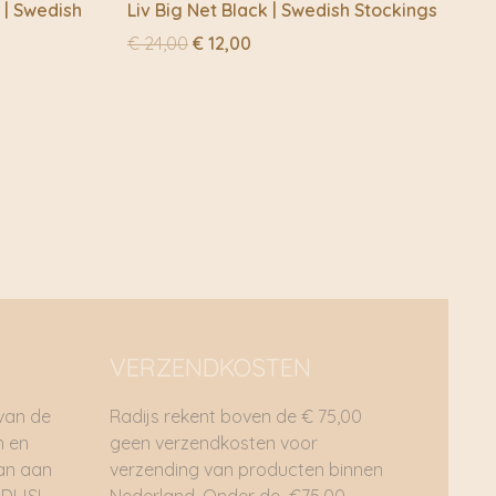
 | Swedish
Liv Big Net Black | Swedish Stockings
Oorspronkelijke
Huidige
€
24,00
€
12,00
prijs
prijs
was:
is:
€ 24,00.
€ 12,00.
VERZENDKOSTEN
 van de
Radijs rekent boven de € 75,00
n en
geen verzendkosten voor
dan aan
verzending van producten binnen