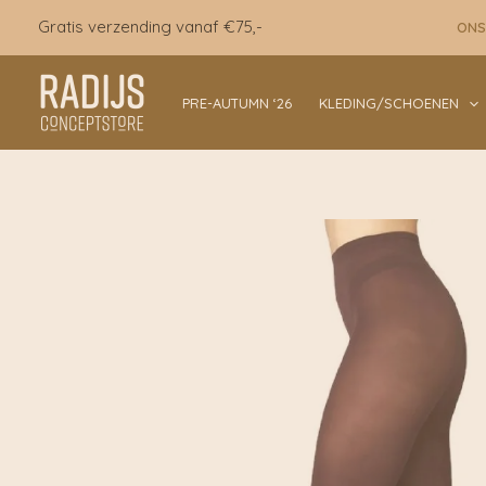
Ga
Gratis verzending vanaf €75,-
ONS
naar
de
inhoud
PRE-AUTUMN ‘26
KLEDING/SCHOENEN