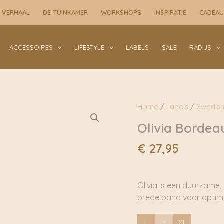
 VERHAAL
DE TUINKAMER
WORKSHOPS
INSPIRATIE
CADEA
ACCESSOIRES
LIFESTYLE
LABELS
SALE
RADIJS
Home
/
Labels
/
Swedish
Olivia Bordea
€
27,95
Olivia is een duurzame
brede band voor optim
L
M
XL