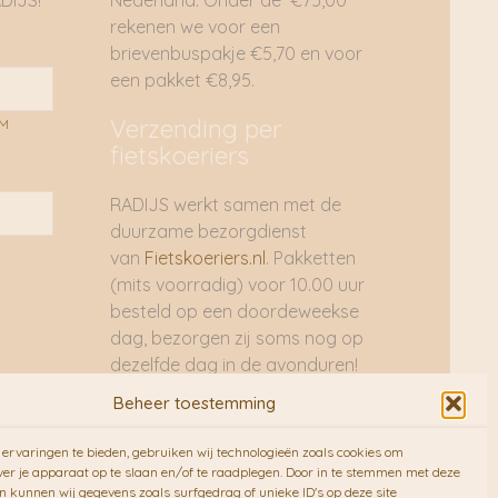
DIJS!
Nederland. Onder de €75,00
rekenen we voor een
brievenbuspakje €5,70 en voor
een pakket €8,95.
Verzending per
AM
fietskoeriers
RADIJS werkt samen met de
duurzame bezorgdienst
van
Fietskoeriers.nl
. Pakketten
(mits voorradig) voor 10.00 uur
besteld op een doordeweekse
dag, bezorgen zij soms nog op
dezelfde dag in de avonduren!
Brievenbuspakjes de volgende
Beheer toestemming
dag. En waar mogelijk ook echt
op de fiets!!
ervaringen te bieden, gebruiken wij technologieën zoals cookies om
ver je apparaat op te slaan en/of te raadplegen. Door in te stemmen met deze
n kunnen wij gegevens zoals surfgedrag of unieke ID's op deze site