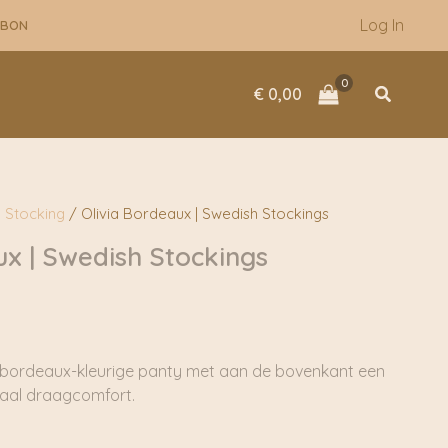
Log In
UBON
Zoeken
€
0,00
 Stocking
/ Olivia Bordeaux | Swedish Stockings
ux | Swedish Stockings
, bordeaux-kleurige panty met aan de bovenkant een
aal draagcomfort.