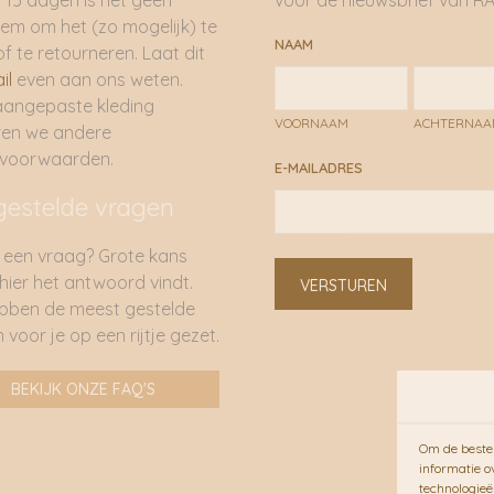
 15 dagen is het geen
voor de nieuwsbrief van RA
em om het (zo mogelijk) te
NAAM
of te retourneren. Laat dit
il
even aan ons weten.
aangepaste kleding
VOORNAAM
ACHTERNA
ren we andere
rvoorwaarden.
E-MAILADRES
gestelde vragen
 een vraag? Grote kans
 hier het antwoord vindt.
VERSTUREN
bben de meest gestelde
 voor je op een rijtje gezet.
BEKIJK ONZE FAQ'S
Om de beste 
informatie o
technologieë