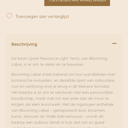
Resource
Light
Terra
Toevoegen aan verlanglijst
Kaart
|
Blooming
Label
aantal
Beschrijving
De kaart Quiet Resource Light Terra, van Blooming
Label, is er om te delen én te bewaren.
Blooming Label staat bekend om hun wandkleden met
botanische invloeden, en dezelfde spirit van natuurlijke
rust en verfijning vind je terug in dit kleinere formaat.
Het kaartje is er om te versturen met een persoonlijke
boodschap, maar ook om een plek aan de muur te
krijgen als klein kunstwerk. Met de ingetogen esthetiek
van Blooming Label – geïnspireerd door bloemen,
kunst, texturen en
Wabi-Sabi
eenvoud – wordt dit
kaartje een tijdloos detail in huis dat net zo goed