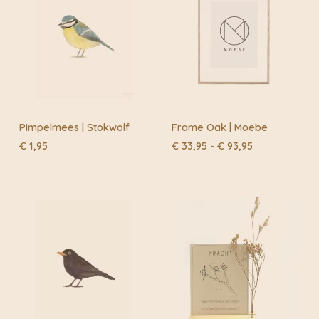
Naam
*
E-mail
*
Pimpelmees | Stokwolf
Frame Oak | Moebe
Prijsklasse:
€
1,95
€
33,95
-
€
93,95
€ 33,95
tot
€ 93,95