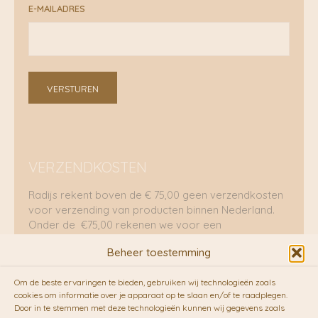
E-MAILADRES
VERSTUREN
VERZENDKOSTEN
Radijs rekent boven de € 75,00 geen verzendkosten
voor verzending van producten binnen Nederland.
Onder de €75,00 rekenen we voor een
brievenbuspakje €5,70 en voor een pakket €8,95.
Beheer toestemming
Verzending per fietskoeriers
Om de beste ervaringen te bieden, gebruiken wij technologieën zoals
RADIJS werkt samen met de duurzame bezorgdienst
cookies om informatie over je apparaat op te slaan en/of te raadplegen.
Door in te stemmen met deze technologieën kunnen wij gegevens zoals
van
Fietskoeriers.nl
. Pakketten (mits voorradig) voor