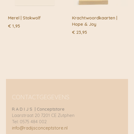
Merel | Stokwolf
Krachtwoordkaarten |
Hope & Joy
€
1,95
€
23,95
CONTACTGEGEVENS
R A D I J S | Conceptstore
Laarstraat 20 7201 CE Zutphen
Tel: 0575 484 002
info@radijsconceptstore.nl