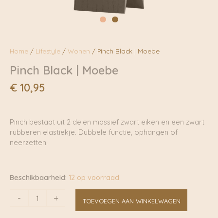
Home
/
Lifestyle
/
Wonen
/ Pinch Black | Moebe
Pinch Black | Moebe
€
10,95
Pinch bestaat uit 2 delen massief zwart eiken en een zwart
rubberen elastiekje. Dubbele functie, ophangen of
neerzetten.
Beschikbaarheid:
12 op voorraad
Pinch
-
+
TOEVOEGEN AAN WINKELWAGEN
Black
|