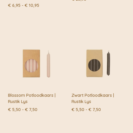
Prijsklasse:
€
6,95
-
€
10,95
€ 6,95
tot
€ 10,95
Blossom Potloodkaars |
Zwart Potloodkaars |
Rustik Lys
Rustik Lys
Prijsklasse:
Prijsklasse:
€
5,50
-
€
7,50
€
5,50
-
€
7,50
€ 5,50
€ 5,50
tot
tot
€ 7,50
€ 7,50