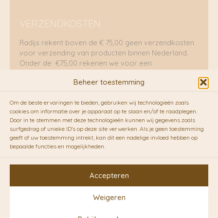
VERZENDKOSTEN
Radijs rekent boven de € 75,00 geen verzendkosten
voor verzending van producten binnen Nederland.
Onder de €75,00 rekenen we voor een
brievenbuspakje €5,70 en voor een pakket €8,95.
Beheer toestemming
Verzending per fietskoeriers
Om de beste ervaringen te bieden, gebruiken wij technologieën zoals
RADIJS werkt samen met de duurzame bezorgdienst
cookies om informatie over je apparaat op te slaan en/of te raadplegen.
Door in te stemmen met deze technologieën kunnen wij gegevens zoals
van
Fietskoeriers.nl
. Pakketten (mits voorradig) voor
surfgedrag of unieke ID's op deze site verwerken. Als je geen toestemming
10.00 uur besteld op een doordeweekse dag,
geeft of uw toestemming intrekt, kan dit een nadelige invloed hebben op
bezorgen zij soms nog op dezelfde dag in de
bepaalde functies en mogelijkheden.
avonduren! Brievenbuspakjes de volgende dag. En
waar mogelijk ook echt op de fiets!!
Accepteren
Weigeren
Copyright © 2026 RADIJS