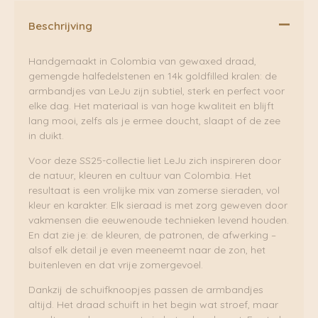
Beschrijving
Handgemaakt in Colombia van gewaxed draad,
gemengde halfedelstenen en 14k goldfilled kralen: de
armbandjes van LeJu zijn subtiel, sterk en perfect voor
elke dag. Het materiaal is van hoge kwaliteit en blijft
lang mooi, zelfs als je ermee doucht, slaapt of de zee
in duikt.
Voor deze SS25-collectie liet LeJu zich inspireren door
de natuur, kleuren en cultuur van Colombia. Het
resultaat is een vrolijke mix van zomerse sieraden, vol
kleur en karakter. Elk sieraad is met zorg geweven door
vakmensen die eeuwenoude technieken levend houden.
En dat zie je: de kleuren, de patronen, de afwerking –
alsof elk detail je even meeneemt naar de zon, het
buitenleven en dat vrije zomergevoel.
Dankzij de schuifknoopjes passen de armbandjes
altijd. Het draad schuift in het begin wat stroef, maar