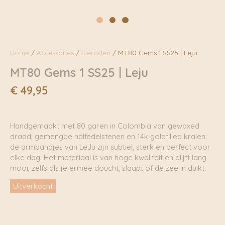
Home
/
Accessoires
/
Sieraden
/ MT80 Gems 1 SS25 | Leju
MT80 Gems 1 SS25 | Leju
€
49,95
Handgemaakt met 80 garen in Colombia van gewaxed
draad, gemengde halfedelstenen en 14k goldfilled kralen:
de armbandjes van LeJu zijn subtiel, sterk en perfect voor
elke dag. Het materiaal is van hoge kwaliteit en blijft lang
mooi, zelfs als je ermee doucht, slaapt of de zee in duikt.
Uitverkocht