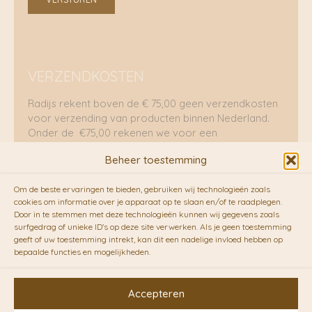
VERZENDKOSTEN
Radijs rekent boven de € 75,00 geen verzendkosten
voor verzending van producten binnen Nederland.
Onder de €75,00 rekenen we voor een
brievenbuspakje €5,70 en voor een pakket €8,95.
Beheer toestemming
Verzending per fietskoeriers
Om de beste ervaringen te bieden, gebruiken wij technologieën zoals
RADIJS werkt samen met de duurzame bezorgdienst
cookies om informatie over je apparaat op te slaan en/of te raadplegen.
Door in te stemmen met deze technologieën kunnen wij gegevens zoals
van
Fietskoeriers.nl
. Pakketten (mits voorradig) voor
surfgedrag of unieke ID's op deze site verwerken. Als je geen toestemming
10.00 uur besteld op een doordeweekse dag,
geeft of uw toestemming intrekt, kan dit een nadelige invloed hebben op
bezorgen zij soms nog op dezelfde dag in de
bepaalde functies en mogelijkheden.
avonduren! Brievenbuspakjes de volgende dag. En
waar mogelijk ook echt op de fiets!!
Accepteren