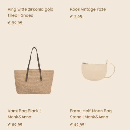
door Japan, de natuur, mode en vakmanschap in het
algemeen. Een nieuwe collectie begint altijd met het
Ring witte zirkonia gold
Roos vintage roze
onderzoeken van nieuwe kleurenpaletten en het zoeken
filled | Gnoes
€
2,95
naar texturen. Van daaruit worden de creatieve
€
39,95
geesten vrijgelaten om gewoon te worden geïnspireerd
door het dagelijks leven. Op deze manier blijft Monk &
Anna spannend en levendig.
Kami Bag Black |
Farou Half Moon Bag
Monk&Anna
Stone | Monk&Anna
€
89,95
€
42,95