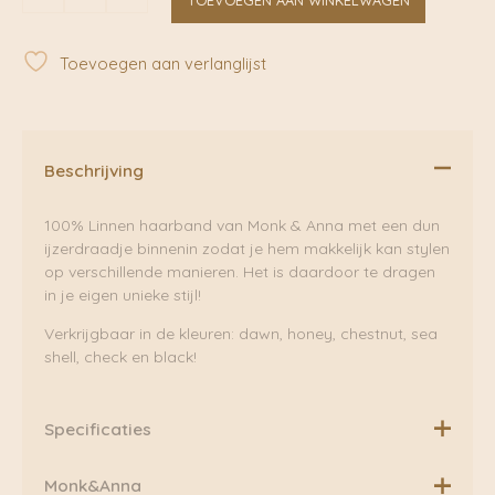
Linen
Black
|
Toevoegen aan verlanglijst
Monk&Anna
aantal
Beschrijving
100% Linnen haarband van Monk & Anna met een dun
ijzerdraadje binnenin zodat je hem makkelijk kan stylen
op verschillende manieren. Het is daardoor te dragen
in je eigen unieke stijl!
Verkrijgbaar in de kleuren: dawn, honey, chestnut, sea
shell, check en black!
Specificaties
100% linnen
Monk&Anna