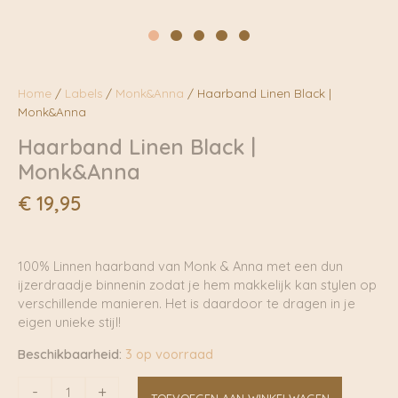
Home
/
Labels
/
Monk&Anna
/ Haarband Linen Black |
Monk&Anna
Haarband Linen Black |
Monk&Anna
€
19,95
100% Linnen haarband van Monk & Anna met een dun
ijzerdraadje binnenin zodat je hem makkelijk kan stylen op
verschillende manieren. Het is daardoor te dragen in je
eigen unieke stijl!
Beschikbaarheid:
3 op voorraad
Haarband
-
+
TOEVOEGEN AAN WINKELWAGEN