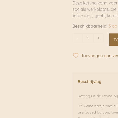
Deze ketting komt voor
sociale werkplaats, di
liefde die jij geeft, ko
Beschikbaarheid:
3 op
Loved
-
+
T
by
Me
-
Toevoegen aan verl
Sparkle
Copper
|
TURINA
Beschrijving
aantal
Ketting uit de Loved b
Dit kleine hartje met su
are. Loved by you, lov