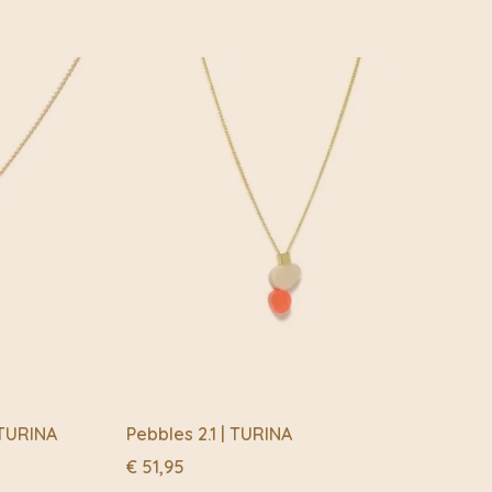
of Post.nl
den nog steeds gemaakt in het eigen atelier van de
ina. De sieraden worden mooi gepresenteerd op een
 ook om cadeau te geven.
 TURINA
Pebbles 2.1 | TURINA
€
51,95