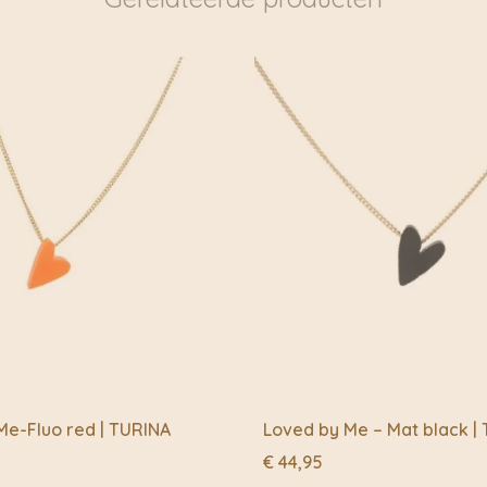
overgedragen aan DHL 
De meeste sieraden wor
kunstenaar Sandra Tur
Turina-karton, perfect
Me-Fluo red | TURINA
Loved by Me – Mat black |
€
44,95