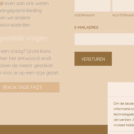
il
even aan ons weten.
aangepaste kleding
VOORNAAM
ACHTERNA
ren we andere
rvoorwaarden.
E-MAILADRES
gestelde vragen
 een vraag? Grote kans
 hier het antwoord vindt.
VERSTUREN
bben de meest gestelde
 voor je op een rijtje gezet.
BEKIJK ONZE FAQ'S
Om de beste 
informatie o
technologieë
verwerken. A
invloed hebb