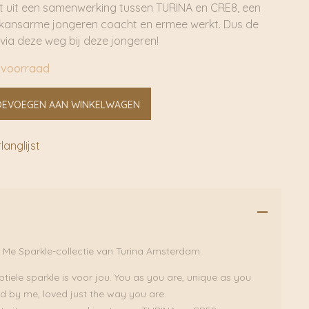
t uit een samenwerking tussen TURINA en CRE8, een
e kansarme jongeren coacht en ermee werkt. Dus de
mt via deze weg bij deze jongeren!
 voorraad
OEVOEGEN AAN WINKELWAGEN
anglijst
y Me Sparkle-collectie van Turina Amsterdam.
btiele sparkle is voor jou. You as you are, unique as you
ed by me, loved just the way you are.