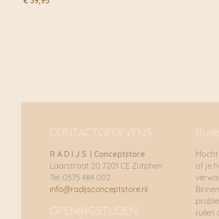
€
39,95
CONTACTGEGEVENS
Ruil
R A D I J S | Conceptstore
Mocht 
Laarstraat 20 7201 CE Zutphen
of je 
Tel: 0575 484 002
verwac
info@radijsconceptstore.nl
Binnen
proble
OPENINGSTIJDEN
ruilen 