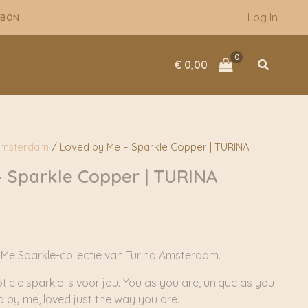
Log In
UBON
Zoeken
€
0,00
Amsterdam
/ Loved by Me – Sparkle Copper | TURINA
 Sparkle Copper | TURINA
 Me Sparkle-collectie van Turina Amsterdam.
btiele sparkle is voor jou. You as you are, unique as you
d by me, loved just the way you are.