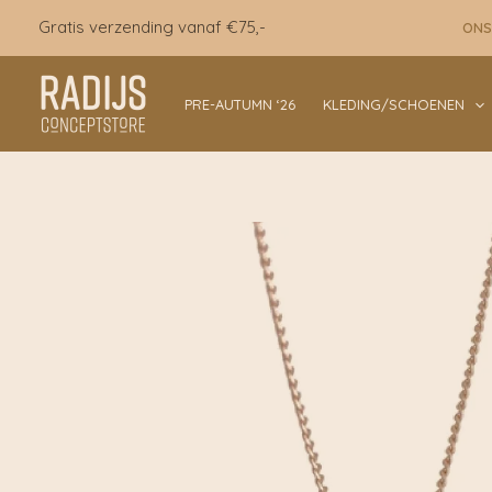
Ga
Gratis verzending vanaf €75,-
ONS
naar
de
inhoud
PRE-AUTUMN ‘26
KLEDING/SCHOENEN