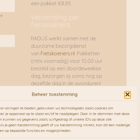
een pakket €8,95.
Verzending per
AM
fietskoeriers
RADIJS werkt samen met de
duurzame bezorgdienst
van
Fietskoeriers.nl
. Pakketten
(mits voorradig) voor 10.00 uur
besteld op een doordeweekse
dag, bezorgen zij soms nog op
dezelfde dag in de avonduren!
Brievenbuspakjes de volgende
Beheer toestemming
dag. En waar mogelijk ook echt
op de fiets!!
ervaringen te bieden, gebruiken wij technologieën zoals cookies om
ver je apparaat op te slaan en/of te raadplegen. Door in te stemmen met deze
n kunnen wij gegevens zoals surfgedrag of unieke ID's op deze site
ls je geen toestemming geeft of uw toestemming intrekt, kan dit een nadelige
en op bepaalde functies en mogelijkheden.