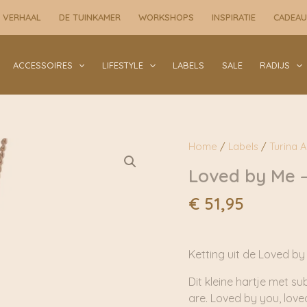
Me
 VERHAAL
DE TUINKAMER
WORKSHOPS
INSPIRATIE
CADEA
-
Sparkle
Copper
ACCESSOIRES
LIFESTYLE
LABELS
SALE
RADIJS
|
TURINA
aantal
Home
/
Labels
/
Turina 
Loved by Me –
€
51,95
Ketting uit de Loved by
Dit kleine hartje met su
are. Loved by you, love