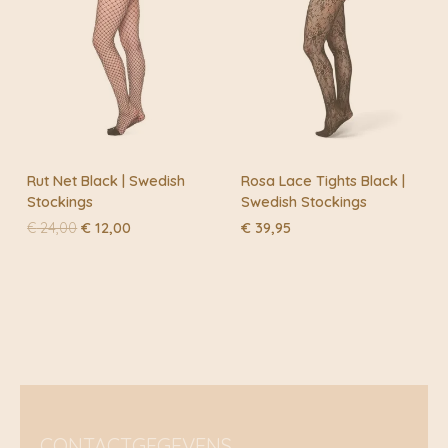
Rut Net Black | Swedish
Rosa Lace Tights Black |
Stockings
Swedish Stockings
Oorspronkelijke
Huidige
€
24,00
€
12,00
€
39,95
prijs
prijs
was:
is:
€ 24,00.
€ 12,00.
CONTACTGEGEVENS