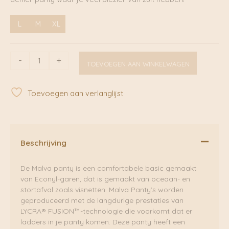
L
M
XL
Malva
-
+
TOEVOEGEN AAN WINKELWAGEN
Ladder
Resistent
|
Toevoegen aan verlanglijst
Swedish
Stockings
aantal
Beschrijving
De Malva panty is een comfortabele basic gemaakt
van Econyl-garen, dat is gemaakt van oceaan- en
stortafval zoals visnetten. Malva Panty’s worden
geproduceerd met de langdurige prestaties van
LYCRA® FUSION™-technologie die voorkomt dat er
ladders in je panty komen. Deze panty heeft een