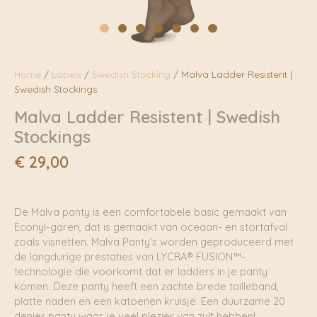
Home
/
Labels
/
Swedish Stocking
/ Malva Ladder Resistent |
Swedish Stockings
Malva Ladder Resistent | Swedish
Stockings
€
29,00
De Malva panty is een comfortabele basic gemaakt van
Econyl-garen, dat is gemaakt van oceaan- en stortafval
zoals visnetten. Malva Panty’s worden geproduceerd met
de langdurige prestaties van LYCRA® FUSION™-
technologie die voorkomt dat er ladders in je panty
komen. Deze panty heeft een zachte brede tailleband,
platte naden en een katoenen kruisje. Een duurzame 20
denier panty waar je veel plezier van zult hebben!