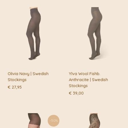
Buiten de fietskoeriersteden wordt het overgedragen
aan DHL of Post.nl
Naam
*
E-mail
*
Olivia Navy | Swedish
Ylva Wool Fishb.
Stockings
Anthracite | Swedish
Stockings
€
27,95
€
39,00
-50%