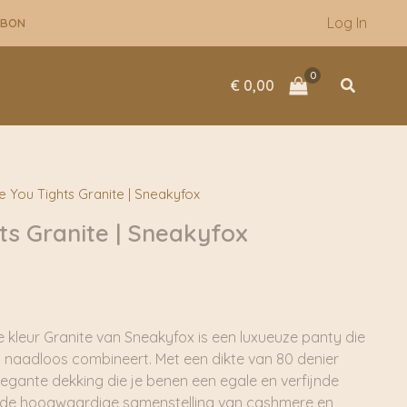
Log In
UBON
Zoeken
€
0,00
 You Tights Granite | Sneakyfox
ts Granite | Sneakyfox
e kleur Granite van Sneakyfox is een luxueuze panty die
l naadloos combineert. Met een dikte van 80 denier
egante dekking die je benen een egale en verfijnde
ijl de hoogwaardige samenstelling van cashmere en