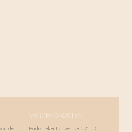
VERZENDKOSTEN
 van de
Radijs rekent boven de € 75,00