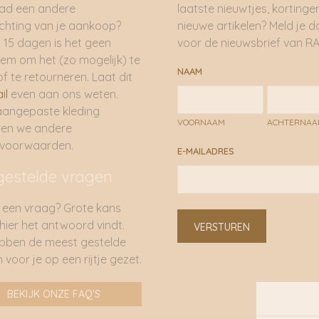
had een andere
laatste nieuwtjes, kortinge
hting van je aankoop?
nieuwe artikelen? Meld je 
 15 dagen is het geen
voor de nieuwsbrief van RA
em om het (zo mogelijk) te
NAAM
of te retourneren. Laat dit
il
even aan ons weten.
aangepaste kleding
VOORNAAM
ACHTERNA
ren we andere
rvoorwaarden.
E-MAILADRES
gestelde vragen
 een vraag? Grote kans
 hier het antwoord vindt.
VERSTUREN
bben de meest gestelde
 voor je op een rijtje gezet.
BEKIJK ONZE FAQ'S