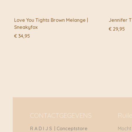
Love You Tights Brown Melange |
Jennifer T
Sneakyfox
€
29,95
€
34,95
CONTACTGEGEVENS
Ruil
R A D I J S | Conceptstore
Mocht 