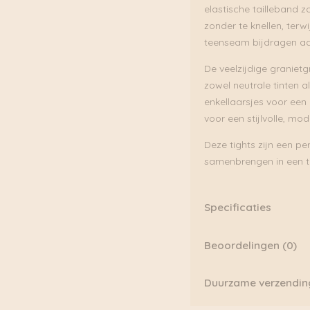
elastische tailleband z
zonder te knellen, terw
teenseam bijdragen aa
De veelzijdige graniet
zowel neutrale tinten a
enkellaarsjes voor een
voor een stijlvolle, mod
Deze tights zijn een per
samenbrengen in een ti
Specificaties
Materiaal:
Kasjmier, Vi
Beoordelingen (0)
Dikte:
80 denier
Er zijn nog geen beoor
Duurzame verzendin
Brede elastische taille
Platte naden