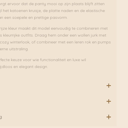
orgt ervoor dat de panty mooi op zijn plaats blijft zitten
ijl het katoenen kruisje, de platte naden en de elastische
n een soepele en prettige pasvorm.
grijze kleur maakt dit model eenvoudig te combineren met
ls kleurrijke outfits. Draag hem onder een wollen jurk met
 cozy winterlook, of combineer met een leren rok en pumps
erne uitstraling.
fecte keuze voor wie functionaliteit en luxe wil
jdloos en elegant design.
scose
delingen.
g
band