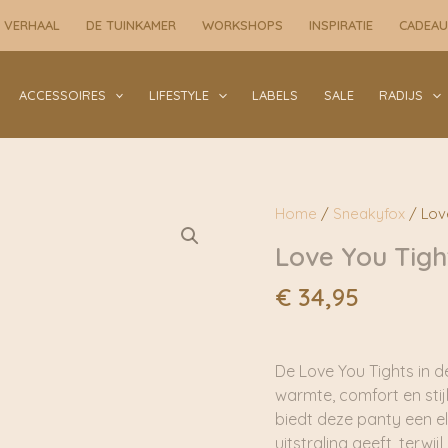
 VERHAAL
DE TUINKAMER
WORKSHOPS
INSPIRATIE
CADEA
ACCESSOIRES
LIFESTYLE
LABELS
SALE
RADIJS
Home
/
Sneakyfox
/ Love
Love You Tigh
€
34,95
De Love You Tights in d
warmte, comfort en stij
biedt deze panty een el
uitstraling geeft, terw