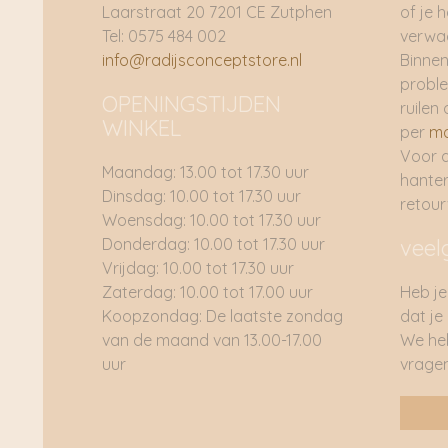
Laarstraat 20 7201 CE Zutphen
of je 
Tel: 0575 484 002
verwac
info@radijsconceptstore.nl
Binnen
proble
OPENINGSTIJDEN
ruilen 
WINKEL
per
ma
Voor 
Maandag: 13.00 tot 17.30 uur
hante
Dinsdag: 10.00 tot 17.30 uur
retou
Woensdag: 10.00 tot 17.30 uur
Donderdag: 10.00 tot 17.30 uur
veel
Vrijdag: 10.00 tot 17.30 uur
Zaterdag: 10.00 tot 17.00 uur
Heb je
Koopzondag: De laatste zondag
dat je
van de maand van 13.00-17.00
We he
uur
vragen