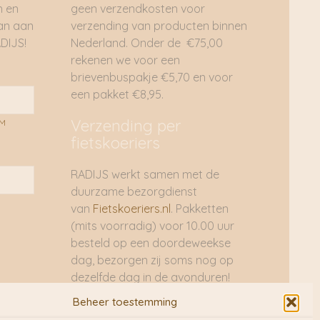
n en
geen verzendkosten voor
dan aan
verzending van producten binnen
DIJS!
Nederland. Onder de €75,00
rekenen we voor een
brievenbuspakje €5,70 en voor
een pakket €8,95.
Verzending per
AM
fietskoeriers
RADIJS werkt samen met de
duurzame bezorgdienst
van
Fietskoeriers.nl
. Pakketten
(mits voorradig) voor 10.00 uur
besteld op een doordeweekse
dag, bezorgen zij soms nog op
dezelfde dag in de avonduren!
Brievenbuspakjes de volgende
Beheer toestemming
dag. En waar mogelijk ook echt