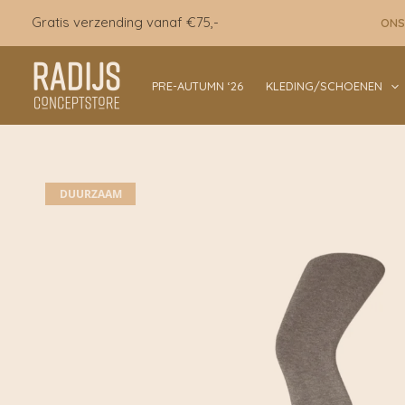
Ga
Gratis verzending vanaf €75,-
ONS
naar
de
inhoud
PRE-AUTUMN ‘26
KLEDING/SCHOENEN
DUURZAAM