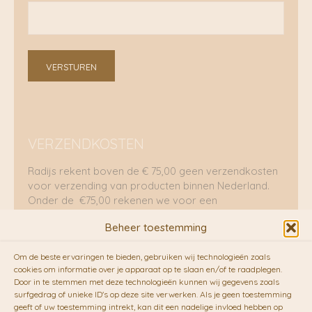
VERSTUREN
VERZENDKOSTEN
Radijs rekent boven de € 75,00 geen verzendkosten
voor verzending van producten binnen Nederland.
Onder de €75,00 rekenen we voor een
brievenbuspakje €5,70 en voor een pakket €8,95.
Beheer toestemming
Verzending per fietskoeriers
Om de beste ervaringen te bieden, gebruiken wij technologieën zoals
RADIJS werkt samen met de duurzame bezorgdienst
cookies om informatie over je apparaat op te slaan en/of te raadplegen.
Door in te stemmen met deze technologieën kunnen wij gegevens zoals
van
Fietskoeriers.nl
. Pakketten (mits voorradig) voor
surfgedrag of unieke ID's op deze site verwerken. Als je geen toestemming
10.00 uur besteld op een doordeweekse dag,
geeft of uw toestemming intrekt, kan dit een nadelige invloed hebben op