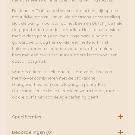
het klassieke zwarte ontwerp extra verfijnd maakt.
De Jennifer Tights combineert comfort en stijl op een
natuurlijke manier. Dankzij de elastische samenstelling
sluit de panty mooi aan op het been en blijft hij de hele
dag goed zitten, zonder te knellen. Het tijdloze design
maakt deze panty een veelzijdige aanvulling op je
garderobe: draag hem onder een nette jurk met
hakken voor een elegante avondlook, of combineer
hem met een oversized trui en stoere boots voor een
casual, cozy stijl.
Wat deze tights uniek maakt, is dat ze de luxe van
merinowol combineren met de praktische
draagbaarheid van een alledaagse panty. Een
duurzame keuze die je niet alleen warm houdt, maar
ook je outfit net dat vleugje verfijning geeft.
Specificaties
Materiaal: 100% Merinowol
Beoordelingen (0)