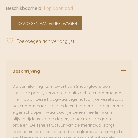
Beschikbaarheid:
1 op voorraad
Jennifer
TOEVOEGEN AAN WINKELWAGEN
Tights
Black
|
Toevoegen aan verlanglijst
Sneakyfox
aantal
Beschrijving
De Jennifer Tights in zwart van Sneakyfox is een
luxueuze panty, vervaardigd uit zachte en ademende
merinowol. Deze hoogwaardige natuurlijke vezel staat
bekend om haar isolerende en temperatuurregulerende
eigenschappen, waardoor je benen heerlijk warm
blijven tijdens koude dagen, zonder dat ze gaan
broeien. De fijne structuur van de merinowol zorgt
bovendien voor een elegante en gladde uitstraling, die