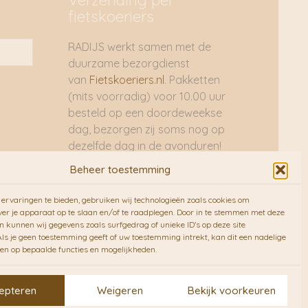
Verzending per
fietskoeriers
RADIJS werkt samen met de
duurzame bezorgdienst
van
Fietskoeriers.nl
. Pakketten
(mits voorradig) voor 10.00 uur
besteld op een doordeweekse
dag, bezorgen zij soms nog op
dezelfde dag in de avonduren!
Brievenbuspakjes de volgende
Beheer toestemming
dag. En waar mogelijk ook echt
op de fiets!!
ervaringen te bieden, gebruiken wij technologieën zoals cookies om
ver je apparaat op te slaan en/of te raadplegen. Door in te stemmen met deze
n kunnen wij gegevens zoals surfgedrag of unieke ID's op deze site
ls je geen toestemming geeft of uw toestemming intrekt, kan dit een nadelige
en op bepaalde functies en mogelijkheden.
epteren
Weigeren
Bekijk voorkeuren