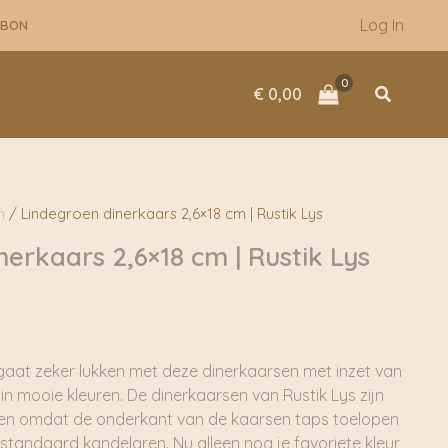
Log In
UBON
Zoeken
€
0,00
n
/ Lindegroen dinerkaars 2,6×18 cm | Rustik Lys
erkaars 2,6×18 cm | Rustik Lys
 gaat zeker lukken met deze dinerkaarsen met inzet van
 in mooie kleuren. De dinerkaarsen van Rustik Lys zijn
 en omdat de onderkant van de kaarsen taps toelopen
e standaard kandelaren. Nu alleen nog je favoriete kleur