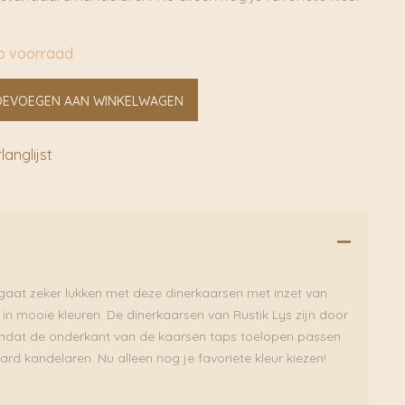
p voorraad
OEVOEGEN AAN WINKELWAGEN
anglijst
n gaat zeker lukken met deze dinerkaarsen met inzet van
r in mooie kleuren. De dinerkaarsen van Rustik Lys zijn door
mdat de onderkant van de kaarsen taps toelopen passen
aard kandelaren. Nu alleen nog je favoriete kleur kiezen!