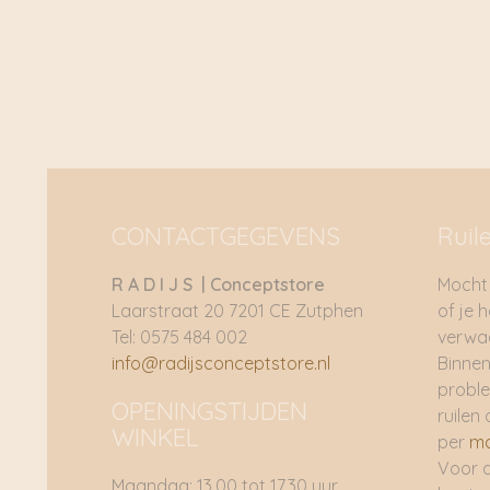
CONTACTGEGEVENS
Ruil
R A D I J S | Conceptstore
Mocht 
Laarstraat 20 7201 CE Zutphen
of je 
Tel: 0575 484 002
verwac
info@radijsconceptstore.nl
Binnen
proble
OPENINGSTIJDEN
ruilen 
WINKEL
per
ma
Voor 
Maandag: 13.00 tot 17.30 uur