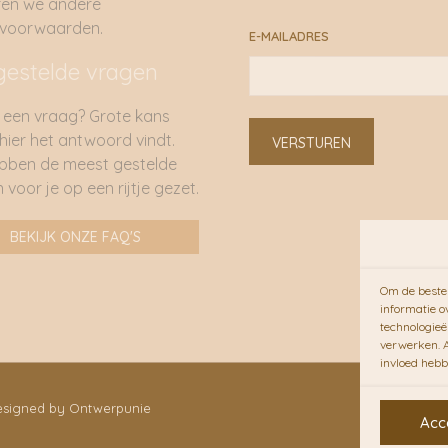
ren we andere
rvoorwaarden.
E-MAILADRES
gestelde vragen
 een vraag? Grote kans
 hier het antwoord vindt.
VERSTUREN
bben de meest gestelde
 voor je op een rijtje gezet.
BEKIJK ONZE FAQ'S
Om de beste 
informatie o
technologieë
verwerken. A
invloed hebb
Designed by Ontwerpunie
Acc