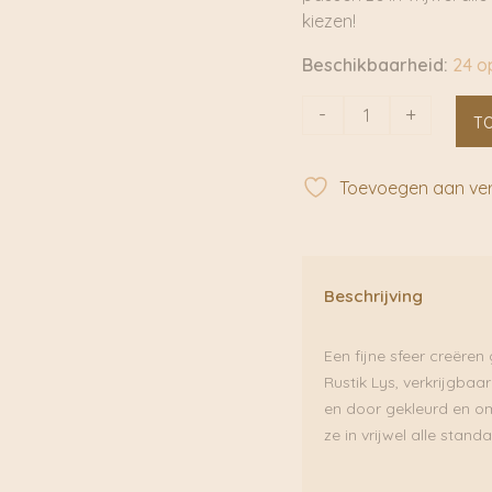
kiezen!
Beschikbaarheid:
24 o
Lindegroen
-
+
T
dinerkaars
2,6×18
cm
Toevoegen aan verl
|
Rustik
Lys
aantal
Beschrijving
Een fijne sfeer creëre
Rustik Lys, verkrijgbaa
en door gekleurd en o
ze in vrijwel alle stand