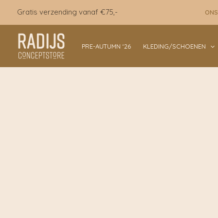
Ga
Gratis verzending vanaf €75,-
ONS
naar
de
inhoud
PRE-AUTUMN ‘26
KLEDING/SCHOENEN