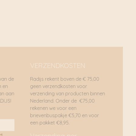
ende zuurstof nodig om goed te kunnen branden en
jt kunnen, wees daarom voorzichtig met het branden van
nbrandt, een stukje van de rand afsnijden.
s
dan 2 cm van de kaarsenhouder laten opbranden.
lp van een kaarsendover. Doof een kaars in ieder geval
VERZENDKOSTEN
oelig voor vocht in combinatie met vorst. Zij kunnen dan
 van de
Radijs rekent boven de € 75,00
n en
geen verzendkosten voor
dan aan
verzending van producten binnen
DIJS!
Nederland. Onder de €75,00
rekenen we voor een
brievenbuspakje €5,70 en voor
een pakket €8,95.
AM