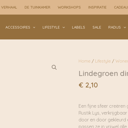
2,6×18
 VERHAAL
DE TUINKAMER
WORKSHOPS
INSPIRATIE
CADEA
cm
|
Rustik
ACCESSOIRES
LIFESTYLE
LABELS
SALE
RADIJS
Lys
aantal
Home
/
Lifestyle
/
Wone
Lindegroen din
€
2,10
Een fijne sfeer creëren
Rustik Lys, verkrijgbaar
door en door gekleurd
passen ze in vrijwel all