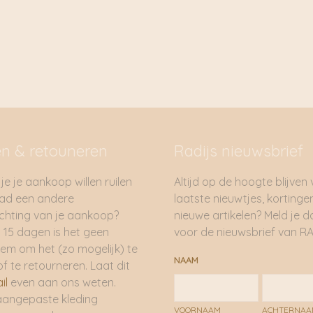
*Kaarsen hebben voldo
moeten hun warmte kwi
kaarsen in windlichten.
*Indien de kaars diep i
Als de kaars bijna op i
*Kaarsen niet verder 
*Doof kaarsen met behu
nooit met water.
en & retouneren
Radijs nieuwsbrief
*Buitenkaarsen zijn gev
barsten.
je je aankoop willen ruilen
Altijd op de hoogte blijven
had een andere
laatste nieuwtjes, kortinge
hting van je aankoop?
nieuwe artikelen? Meld je 
 15 dagen is het geen
voor de nieuwsbrief van RA
em om het (zo mogelijk) te
NAAM
of te retourneren. Laat dit
il
even aan ons weten.
aangepaste kleding
VOORNAAM
ACHTERNA