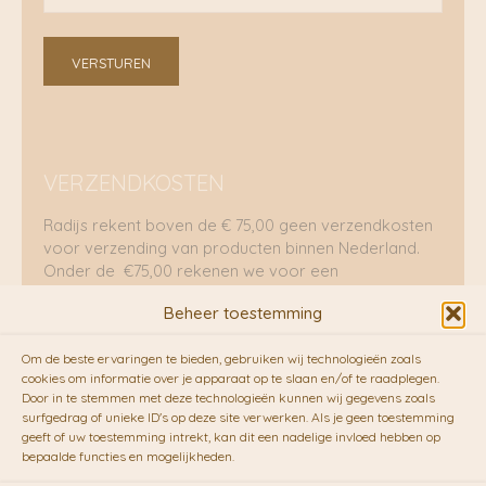
VERSTUREN
VERZENDKOSTEN
Radijs rekent boven de € 75,00 geen verzendkosten
voor verzending van producten binnen Nederland.
Onder de €75,00 rekenen we voor een
brievenbuspakje €5,70 en voor een pakket €8,95.
Beheer toestemming
Verzending per fietskoeriers
Om de beste ervaringen te bieden, gebruiken wij technologieën zoals
RADIJS werkt samen met de duurzame bezorgdienst
cookies om informatie over je apparaat op te slaan en/of te raadplegen.
Door in te stemmen met deze technologieën kunnen wij gegevens zoals
van
Fietskoeriers.nl
. Pakketten (mits voorradig) voor
surfgedrag of unieke ID's op deze site verwerken. Als je geen toestemming
10.00 uur besteld op een doordeweekse dag,
geeft of uw toestemming intrekt, kan dit een nadelige invloed hebben op
bezorgen zij soms nog op dezelfde dag in de
bepaalde functies en mogelijkheden.
avonduren! Brievenbuspakjes de volgende dag. En