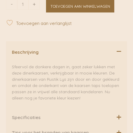
Lindegroen
-
+
TOEVOEGEN AAN WINKELWAGEN
dinerkaars
3,2
x
Toevoegen aan verlanglijst
30
cm
|
Rustik
Lys
Beschrijving
aantal
Sfeervol de donkere dagen in, gaat zeker lukken met
deze dinerkaarsen, verkrijgbaar in mooie kleuren. De
dinerkaarsen van Rustik Lys zijn door en door gekleurd
en omdat de onderkant van de kaarsen taps toelopen
passen ze in vrijwel alle standaard kandelaren. Nu
alleen nog je favoriete kleur kiezen!
Specificaties
SPECIFICATIES
Tips voor het branden van kaarsen