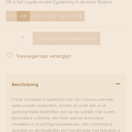
Dit is het royale model Eyedentity in de kleur Riviera.
+0
+1.0
+1.5
+2.0
+2.5
+3.0
Eyedentity
TOEVOEGEN AAN WINKELWAGEN
Riviera
|
Frank
Toevoegen aan verlanglijst
&
Lucie
aantal
Beschrijving
Frank ontwierp in opdracht van zijn vrouw Lucie een
serie uniseks leesbrillen, omdat zij vindt dat er al
genoeg lelijke leesbrillen zijn op de wereld. Het is een
bijzondere collectie; een klein aantal exclusieve
modellen in prachtige basiskleuren. Het materiaal is
acetaat en de leesbrillen zijn handmade. Het leesglas is