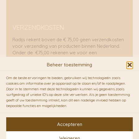
VERZENDKOSTEN
Radijs rekent boven de € 75,00 geen verzendkosten
voor verzending van producten binnen Nederland.
Onder de €75,00 rekenen we voor een
brievenbuspakje €5,70 en voor een pakket €8,95.
Beheer toestemming
Verzending per fietskoeriers
Om de beste ervaringen te bieden, gebruiken wij technologieën zoals
RADIJS werkt samen met de duurzame bezorgdienst
cookies om informatie over je apparaat op te slaan en/of te raadplegen.
Door in te stemmen met deze technologieën kunnen wij gegevens zoals
van
Fietskoeriers.nl
. Pakketten (mits voorradig) voor
surfgedrag of unieke ID's op deze site verwerken. Als je geen toestemming
10.00 uur besteld op een doordeweekse dag,
geeft of uw toestemming intrekt, kan dit een nadelige invloed hebben op
bezorgen zij soms nog op dezelfde dag in de
bepaalde functies en mogelijkheden.
avonduren! Brievenbuspakjes de volgende dag. En
waar mogelijk ook echt op de fiets!!
Accepteren
Weigeren