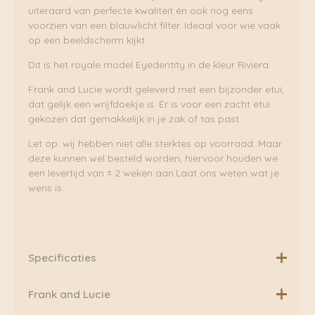
uiteraard van perfecte kwaliteit én ook nog eens
voorzien van een blauwlicht filter. Ideaal voor wie vaak
op een beeldscherm kijkt.
Dit is het royale model Eyedentity in de kleur Riviera.
Frank and Lucie wordt geleverd met een bijzonder etui,
dat gelijk een wrijfdoekje is. Er is voor een zacht etui
gekozen dat gemakkelijk in je zak of tas past.
Let op: wij hebben niet alle sterktes op voorraad. Maar
deze kunnen wel besteld worden, hiervoor houden we
een levertijd van ± 2 weken aan.Laat ons weten wat je
wens is.
Specificaties
Merk: Frank and Lucie
Frank and Lucie
Kleur: Riviera/Multicolor